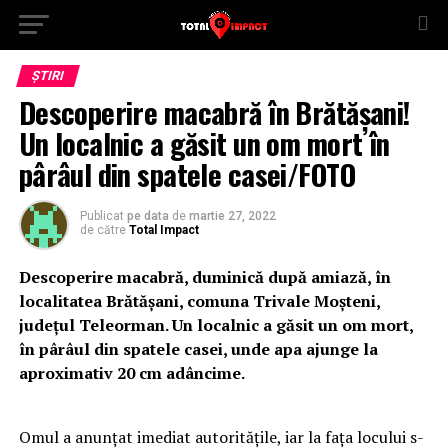
ȘTIRI
Descoperire macabră în Brătășani!
Un localnic a găsit un om mort în
pârâul din spatele casei/FOTO
Publicat
pe data
de
martie 27, 2022
de către
Total Impact
Descoperire macabră, duminică după amiază, în
localitatea Brătășani, comuna Trivale Moșteni,
județul Teleorman.
Un localnic a găsit un om mort,
în pârâul din spatele casei, unde apa ajunge la
aproximativ 20 cm adâncime.
Omul a anunțat imediat autoritățile, iar la fața locului s-