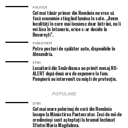
POLITICĂ
Cel mai tânăr primar din România nu vrea să
facă economie stingând lumina în sate. „Avem
localități în care mai locuiesc doar bătrâni, nu îi
voi lăsa în întuneric, orice s-ar decide la
București”.
PUBLICITATE
Patru posturi de spălător auto, disponibile în
Alexandria.
ȘTIRI
Locuitorii din Smârdioasa au primit mesaj RO-
ALERT după două ore de expunere la fum.
Pompierii au intervenit cu măști de protecție.
POPULARE
ȘTIRI
Cel mai mare pelerinaj de vară din România
începe la Mănăstirea Pantocrator. Zeci de mii de
credincioși sunt așteptați la hramul închinat
Sfintei Maria Magdalena.