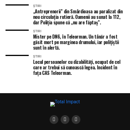
ȘTIRI
„Antreprenorii” din Smârdioasa au paralizat din
nou circulația rutieră. Oamenii au sunat la 112,
dar Poliția spune că „nu are făptaș”.
ȘTIRI
Mister pe DN6, în Teleorman. Un tânăr a fost
găsit mort pe marginea drumului, iar polițiștii
sunt în alertă.
ȘTIRI
Locul persoanelor cu dizabilități, ocupat de cel
care ar trebui să cunoască legea. Incident în
fața CAS Teleorman.