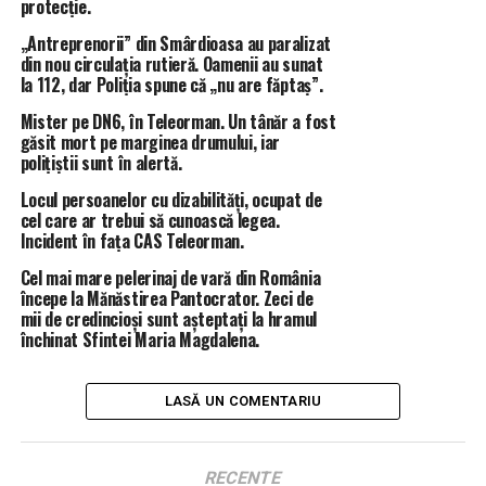
protecție.
NU RATA
„Antreprenorii” din Smârdioasa au paralizat
România își poate asigura necesarul de hrană din
din nou circulația rutieră. Oamenii au sunat
producția proprie de produse agro-alimentare.
la 112, dar Poliția spune că „nu are făptaș”.
Mister pe DN6, în Teleorman. Un tânăr a fost
găsit mort pe marginea drumului, iar
polițiștii sunt în alertă.
Locul persoanelor cu dizabilități, ocupat de
cel care ar trebui să cunoască legea.
Incident în fața CAS Teleorman.
Cel mai mare pelerinaj de vară din România
începe la Mănăstirea Pantocrator. Zeci de
mii de credincioși sunt așteptați la hramul
închinat Sfintei Maria Magdalena.
LASĂ UN COMENTARIU
RECENTE