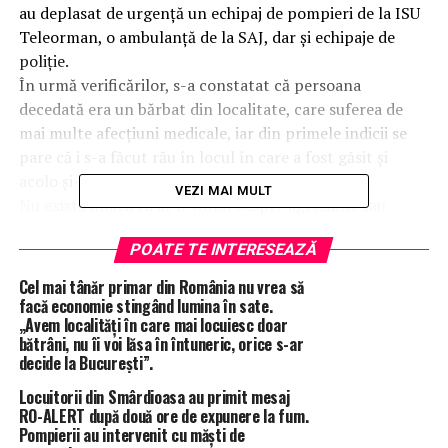
au deplasat de urgență un echipaj de pompieri de la ISU
Teleorman, o ambulanță de la SAJ, dar și echipaje de
poliție.
În urmă verificărilor, s-a constatat că persoana
decedată era un bărbat din localitate, care suferea de
mai multe afecțiuni medicale, iar din primele indicii se
pare că i s-a făcut rău în locul în care a fost găsit și
acolo și-a găsit sfârșitul.
VEZI MAI MULT
Nu există indicii că ar fi vorba despre agresiune sau
despre o moarte care nu ar avea legătură cu starea sa
POATE TE INTERESEAZĂ
medicală.
Cel mai tânăr primar din România nu vrea să
facă economie stingând lumina în sate.
„Avem localități în care mai locuiesc doar
ÎNTÂMPLĂRI RECERENTE
BRATASANI
ISU TELEORMAN
bătrâni, nu îi voi lăsa în întuneric, orice s-ar
MORT IN PARAU
STIRI TELEORMAN
TOTAL IMPACT
decide la București”.
TRIVALE MOSTENI
Locuitorii din Smârdioasa au primit mesaj
URMĂTORUL ARTICOL
Momentul impactului la cursa ilegală de mașini din
RO-ALERT după două ore de expunere la fum.
Pompierii au intervenit cu măști de
Siliștea Gumești/VIDEO