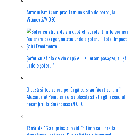
Autoturism făcut praf intr-un stâlp de beton, la
Vitănești/VIDEO
Șofer cu sticla de vin după el: „eu eram pasager, nu știu
unde e șoferul”
O casă și tot ce era pe lângă ea s-au făcut scrum în
Alexandria! Pompierii erau plecați să stingă incendiul
nesimțirii la Smârdioasa/FOTO
Tânăr de 16 ani prins sub zid, în timp ce lucra la