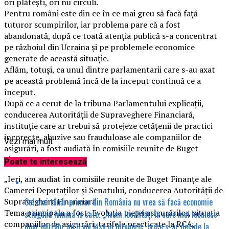
ori plătești, ori nu circuli.
Pentru români este din ce în ce mai greu să facă față
tuturor scumpirilor, iar problema pare că a fost
abandonată, după ce toată atenția publică s-a concentrat
pe războiul din Ucraina și pe problemele economice
generate de această situație.
Aflăm, totuși, ca unul dintre parlamentarii care s-au axat
pe această problemă încă de la început continuă ce a
început.
După ce a cerut de la tribuna Parlamentului explicații,
conducerea Autorității de Supraveghere Financiară,
instituție care ar trebui să protejeze cetățenii de practici
incorecte, abuzive sau frauduloase ale companiilor de
Vezi mai mult
asigurări, a fost audiată în comisiile reunite de Buget
Finanțe.
Poate te interesează
„Ieri, am audiat în comisiile reunite de Buget Finanțe ale
Camerei Deputaților și Senatului, conducerea Autorității de
Cel mai tânăr primar din România nu vrea să facă economie
Supraveghere Financiară.
Tema principala a fost: Evoluția pieței asigurărilor, situația
stingând lumina în sate. „Avem localități în care mai locuiesc
companiilor de asigurări, tarifele practicate la RCA,
doar bătrâni, nu îi voi lăsa în întuneric, orice s-ar decide la