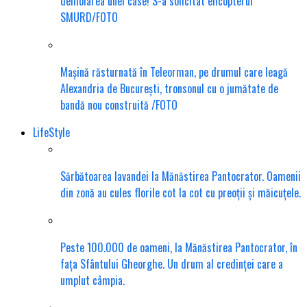
demolarea unei case! S-a solicitat elicopterul
SMURD/FOTO
Mașină răsturnată în Teleorman, pe drumul care leagă
Alexandria de București, tronsonul cu o jumătate de
bandă nou construită /FOTO
LifeStyle
Sărbătoarea lavandei la Mănăstirea Pantocrator. Oamenii
din zonă au cules florile cot la cot cu preoții și măicuțele.
Peste 100.000 de oameni, la Mănăstirea Pantocrator, în
fața Sfântului Gheorghe. Un drum al credinței care a
umplut câmpia.