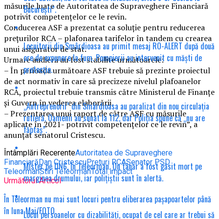
măsurile luate de Autoritatea de Supraveghere Financiară
București”.
potrivit competențelor ce le revin.
Conducerea ASF a prezentat ca soluție pentru reducerea
prețurilor RCA – plafonarea tarifelor în tandem cu crearea
Locuitorii din Smârdioasa au primit mesaj RO-ALERT după două
unui asigurator de stat.
ore de expunere la fum. Pompierii au intervenit cu măști de
Urmare audierii au fost stabilite următoarele:
protecție.
– În perioada următoare ASF trebuie să prezinte proiectul
de act normativ în care să precizeze nivelul plafoanelor
RCA, proiectul trebuie transmis către Ministerul de Finanțe
și Guvern în vederea elaborării.
„Antreprenorii” din Smârdioasa au paralizat din nou circulația
– Prezentarea unui raport de către ASF cu măsurile
rutieră. Oamenii au sunat la 112, dar Poliția spune că „nu are
aplicate în 2021- potrivit competențelor ce le revin”, a
făptaș”.
anunțat senatorul Cristescu.
Întâmplări Recerente
Autoritatea de Supraveghere
Financiară
Dan Cristescu
Preturi RCA
Senator PSD
Mister pe DN6, în Teleorman. Un tânăr a fost găsit mort pe
Teleorman
Stiri Teleorman
Total impact
marginea drumului, iar polițiștii sunt în alertă.
Următorul Articol
În Teleorman nu mai sunt locuri pentru eliberarea pașapoartelor până
în luna Mai/FOTO
Locul persoanelor cu dizabilități, ocupat de cel care ar trebui să