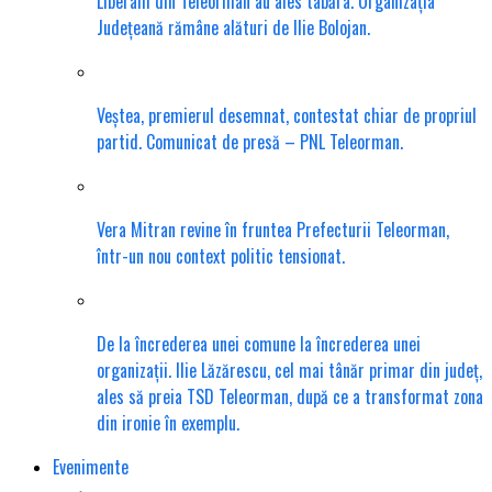
Liberalii din Teleorman au ales tabăra. Organizația
Județeană rămâne alături de Ilie Bolojan.
Veștea, premierul desemnat, contestat chiar de propriul
partid. Comunicat de presă – PNL Teleorman.
Vera Mitran revine în fruntea Prefecturii Teleorman,
într-un nou context politic tensionat.
De la încrederea unei comune la încrederea unei
organizații. Ilie Lăzărescu, cel mai tânăr primar din județ,
ales să preia TSD Teleorman, după ce a transformat zona
din ironie în exemplu.
Evenimente