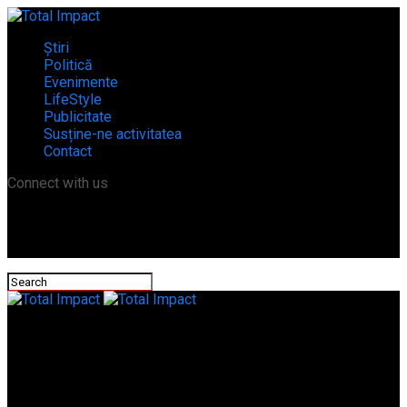
Știri
Politică
Evenimente
LifeStyle
Publicitate
Susține-ne activitatea
Contact
Connect with us
Total Impact
Senatorul de Teleorman, Dan Cristescu, se tine „scai” de
prețurile la RCA. Conducerea Autorității de Supraveghere