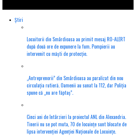
Financiară, chemată la raport.
Știri
Locuitorii din Smârdioasa au primit mesaj RO-ALERT
după două ore de expunere la fum. Pompierii au
intervenit cu măști de protecție.
„Antreprenorii” din Smârdioasa au paralizat din nou
circulația rutieră. Oamenii au sunat la 112, dar Poliția
spune că „nu are făptaș”.
Cinci ani de întârzieri la proiectul ANL din Alexandria.
Tinerii nu se pot muta, 70 de locuințe sunt blocate de
lipsa intervenției Agenției Naționale de Locuințe.