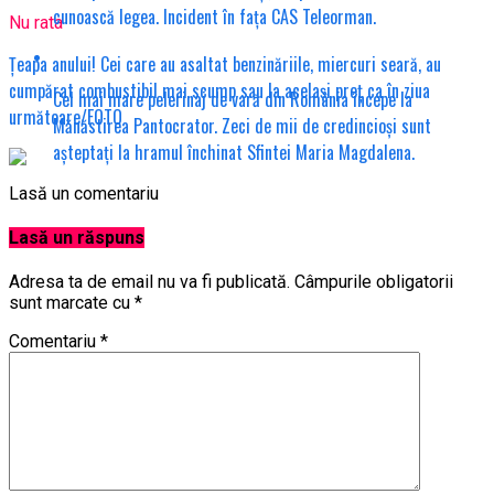
cunoască legea. Incident în fața CAS Teleorman.
Nu rata
Țeapa anului! Cei care au asaltat benzinăriile, miercuri seară, au
cumpărat combustibil mai scump sau la același preț ca în ziua
Cel mai mare pelerinaj de vară din România începe la
următoare/FOTO
Mănăstirea Pantocrator. Zeci de mii de credincioși sunt
așteptați la hramul închinat Sfintei Maria Magdalena.
Lasă un comentariu
Lasă un răspuns
Adresa ta de email nu va fi publicată.
Câmpurile obligatorii
sunt marcate cu
*
Comentariu
*