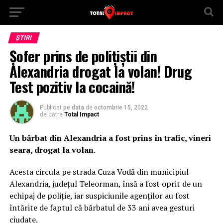
ȘTIRI
Șofer prins de polițiștii din
Alexandria drogat la volan! Drug
Test pozitiv la cocaină!
Publicat
pe data
de
octombrie 15, 2022
de către
Total Impact
Un bărbat din Alexandria a fost prins în trafic, vineri
seara, drogat la volan.
Acesta circula pe strada Cuza Vodă din municipiul
Alexandria, județul Teleorman, însă a fost oprit de un
echipaj de poliție, iar suspiciunile agenților au fost
întărite de faptul că bărbatul de 33 ani avea gesturi
ciudate.