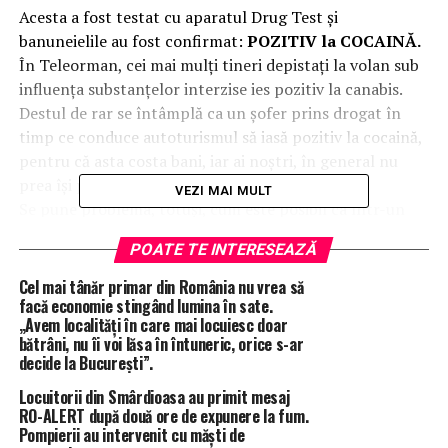
Acesta a fost testat cu aparatul Drug Test și
banuneielile au fost confirmat:
POZITIV la COCAINĂ.
În Teleorman, cei mai mulți tineri depistați la volan sub
influența substanțelor interzise ies pozitiv la canabis.
Destul de rar se întâmplă ca un șofer prins drogat în
timp ce conduce autoturismul să iasă pozitiv la cocaină,
pentru că asta costa bani, iar ai noștri, în general nu
prea își permit astfel de „răsfățuri”.
VEZI MAI MULT
Se pune problema, totuși, cum este posibil ca într-un
oraș atât de mic, cum este Alexandria, cocaina, un drog
POATE TE INTERESEAZĂ
foarte periculos mai ales atunci când consumatorii aleg
să conducă autoturisme pe drumurile publice, să se
Cel mai tânăr primar din România nu vrea să
„plimbe” la discreție de la unii la alții, fără ca DIICOT
facă economie stingând lumina în sate.
„Avem localități în care mai locuiesc doar
Teleorman să acționeze.
bătrâni, nu îi voi lăsa în întuneric, orice s-ar
decide la București”.
Comunicat IPJ Teleorman în acest caz:
Locuitorii din Smârdioasa au primit mesaj
RO-ALERT după două ore de expunere la fum.
„
În seara zilei de 14 octombrie a.c., polițiștii din
Pompierii au intervenit cu măști de
municipiului Alexandria au identificat pe strada Cuza