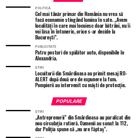
exista interes.
POLITICĂ
Cel mai tânăr primar din România nu vrea să
facă economie stingând lumina în sate. „Avem
localități în care mai locuiesc doar bătrâni, nu îi
ÎNTÂMPLĂRI RECERENTE
COCAINĂ
DIICOT TELEORMAN
voi lăsa în întuneric, orice s-ar decide la
DROGAT LA VOLAN ALEXANDRIA
DRUG TEST
București”.
IPJ TELEORMAN
MOROMETE
STIRI ALEXANDRIA
STIRI TELEORMAN
TOTAL IMPACT
PUBLICITATE
Patru posturi de spălător auto, disponibile în
URMĂTORUL ARTICOL
Alexandria.
Viteză record pe DN52, Alexandria-Turnu Măgurele! Un
șofer „a dat în radar” cu 127/h peste viteza legală!
ȘTIRI
Locuitorii din Smârdioasa au primit mesaj RO-
ALERT după două ore de expunere la fum.
NU RATA
Lolec și Bolec la Prefectura Teleorman! Subprefecții
Pompierii au intervenit cu măști de protecție.
Rababoc și Iancu au dat în judecată instituția! Motivul
este episod de desene animate!
POPULARE
ȘTIRI
„Antreprenorii” din Smârdioasa au paralizat din
nou circulația rutieră. Oamenii au sunat la 112,
dar Poliția spune că „nu are făptaș”.