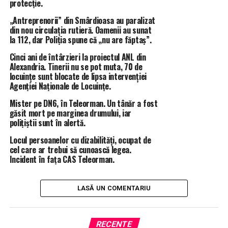
protecție.
Vodă din localitate un autoturism condus de un tânăr în
„Antreprenorii” din Smârdioasa au paralizat
vârsta de 33 de ani din Alexandria.
din nou circulația rutieră. Oamenii au sunat
Având în vedere comportamentul conducătorului auto,
la 112, dar Poliția spune că „nu are făptaș”.
acesta a fost testat cu aparatul Drugtest care a indicat
Cinci ani de întârzieri la proiectul ANL din
prezenta unor substanțe susceptibile de a avea efect
Alexandria. Tinerii nu se pot muta, 70 de
psihoactiv în organism.
locuințe sunt blocate de lipsa intervenției
Ulterior, tânărul a fost condus la spital unde i-au fost
Agenției Naționale de Locuințe.
recoltate probe biologice.
Mister pe DN6, în Teleorman. Un tânăr a fost
În cauză a fost întocmit dosar penal sub aspectul
găsit mort pe marginea drumului, iar
săvârșirii infracțiunii de “conducerea unui autovehicul
polițiștii sunt în alertă.
sub influența substanțelor psihoactive”, fiindu-i reținut
Locul persoanelor cu dizabilități, ocupat de
și permisul de conducere”.
cel care ar trebui să cunoască legea.
Incident în fața CAS Teleorman.
Practic, polițiștii au întocmit un dosar penal pentru o
faptă care ține de competența lor, însă așteptăm cu
interes și un comunicat de la DIICOT, pentru că în
LASĂ UN COMENTARIU
ultima vreme, în afară de găinării, cum ar fi trei fumuri
de iarbă și alte „micimi” de acest gen, nu am auzit nimic
RECENTE
din partea acestei structuri, deși ar fi de muncă, dacă ar