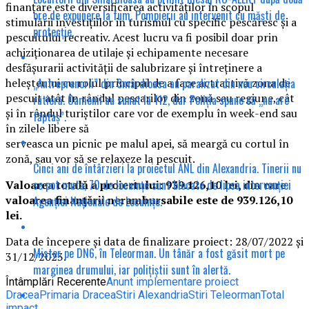
finanțare este diversificarea activităților in scopul
ore de expunere la fum. Pompierii au intervenit cu măști de
stimulării investițiilor in turismul cu specific pescăresc și a
protecție.
pescuitului recreativ. Acest lucru va fi posibil doar prin
achiziționarea de utilaje și echipamente necesare
desfășurarii activității de salubrizare și întreținere a
„Antreprenorii” din Smârdioasa au paralizat din nou circulația
heleșteului cu rolul principal de a face actractivă zona de
pescuit atât în rândul pescarilor din zonă sau regiune, cât
rutieră. Oamenii au sunat la 112, dar Poliția spune că „nu are
și în rândul turiștilor care vor de exemplu în week-end sau
făptaș”.
în zilele libere să
serveasca un picnic pe malul apei, să meargă cu cortul în
zonă, sau vor să se relaxeze la pescuit.
Cinci ani de întârzieri la proiectul ANL din Alexandria. Tinerii nu
se pot muta, 70 de locuințe sunt blocate de lipsa intervenției
Valoarea totală a proiectului: 939.126,10 lei, din care
valoarea finanțării nerambursabile este de 939.126,10
Agenției Naționale de Locuințe.
lei.
Data de începere şi data de finalizare proiect: 28/07/2022 și
Mister pe DN6, în Teleorman. Un tânăr a fost găsit mort pe
31/12/2023.
marginea drumului, iar polițiștii sunt în alertă.
Întâmplări Recerente
Anunt implementare proiect
Dracea
Primaria Dracea
Stiri Alexandria
Stiri Teleorman
Total
impact