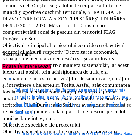
Uniunii Nr. 4: Creșterea gradului de ocupare a forței de
muncă și sporirea coeziunii teritoriale, STRATEGIA DE
DEZVOLTARE LOCALA A ZONEI PESCĂREȘTI DUNĂREA
DE SUD 2014 – 2020, Măsura nr. 1 – Consolidarea
competitivității zonei de pescuit din teritoriul FLAG
Dunărea de Sud .
Obiectivul principal al proiectului coincide cu obiectivul
general al măsurii respectiv “Dezvoltarea economică,
Vezi mai mult
socială si de mediu a zonei pescărești și valorificarea
sectorului pescăresc într-o manieră sustenabilă”, iar acest
Poate te interesează
lucru va fi posibil prin achiziționarea de utilaje și
echipamente necesare activităților de salubrizare, curățare
și întreținere a heleșteului Totița. Astfel, atât comunitatea
Cel mai tânăr primar din România nu vrea să facă economie
locală cât și membrii comunității pescărești și pescarii
stingând lumina în sate. „Avem localități în care mai locuiesc
amatori din comuna Dracea sau comunele învecinate de pe
doar bătrâni, nu îi voi lăsa în întuneric, orice s-ar decide la
teritoriul FLAG Dunarea de Sud, vor avea posibilitatea să se
București”.
relaxeze la un picnic sau la o partida de pescuit pe malul
unui lac bine întreținut.
Obiectivele specifice ale proiectului
Obiectivul specific urmărit de investiția propusă spre
Locuitorii din Smârdioasa au primit mesaj RO-ALERT după două