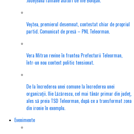
Județeană rămâne alături de Ilie Bolojan.
Veștea, premierul desemnat, contestat chiar de propriul
partid. Comunicat de presă – PNL Teleorman.
Vera Mitran revine în fruntea Prefecturii Teleorman,
într-un nou context politic tensionat.
De la încrederea unei comune la încrederea unei
organizații. Ilie Lăzărescu, cel mai tânăr primar din județ,
ales să preia TSD Teleorman, după ce a transformat zona
din ironie în exemplu.
Evenimente