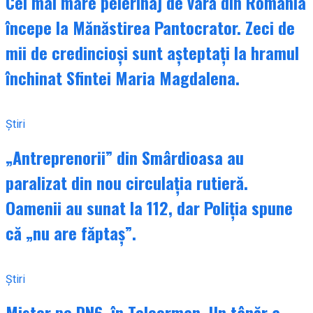
Cel mai mare pelerinaj de vară din România
începe la Mănăstirea Pantocrator. Zeci de
mii de credincioși sunt așteptați la hramul
închinat Sfintei Maria Magdalena.
Știri
„Antreprenorii” din Smârdioasa au
paralizat din nou circulația rutieră.
Oamenii au sunat la 112, dar Poliția spune
că „nu are făptaș”.
Știri
Mister pe DN6, în Teleorman. Un tânăr a