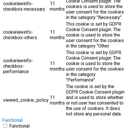
Cookie Consent plugin. The
cookielawinfo-
11
cookies is used to store the
checkbox-necessary
months
user consent for the cookies
in the category "Necessary".
This cookie is set by GDPR
Cookie Consent plugin. The
cookielawinfo-
11
cookie is used to store the
checkbox-others
months
user consent for the cookies
in the category "Other.
This cookie is set by GDPR
Cookie Consent plugin. The
cookielawinfo-
11
cookie is used to store the
checkbox-
months
user consent for the cookies
performance
in the category
"Performance".
The cookie is set by the
GDPR Cookie Consent plugin
11
and is used to store whether
viewed_cookie_policy
months
or not user has consented to
the use of cookies. It does
not store any personal data.
Functional
Functional