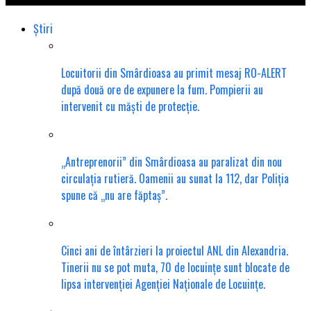
Știri
Locuitorii din Smârdioasa au primit mesaj RO-ALERT
după două ore de expunere la fum. Pompierii au
intervenit cu măști de protecție.
„Antreprenorii” din Smârdioasa au paralizat din nou
circulația rutieră. Oamenii au sunat la 112, dar Poliția
spune că „nu are făptaș”.
Cinci ani de întârzieri la proiectul ANL din Alexandria.
Tinerii nu se pot muta, 70 de locuințe sunt blocate de
lipsa intervenției Agenției Naționale de Locuințe.