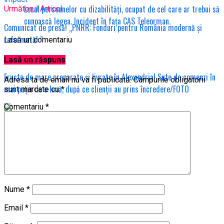
Locul persoanelor cu dizabilități, ocupat de cel care ar trebui să
Următorul Articol
cunoască legea. Incident în fața CAS Teleorman.
Comunicat de presă! „PNRR: Fonduri pentru România modernă și
reformată! ”
Lasă un comentariu
Nu rata
Lasă un răspuns
Fructe de mare preparate și livrate în Alexandria! Sute de comenzi în
Adresa ta de email nu va fi publicată.
Câmpurile obligatorii
mai puțin de o lună, după ce clienții au prins încredere/FOTO
sunt marcate cu
*
Comentariu
*
Nume
*
Email
*