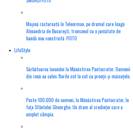
SMURD/FOTO
Mașină răsturnată în Teleorman, pe drumul care leagă
Alexandria de București, tronsonul cu o jumătate de
bandă nou construită /FOTO
LifeStyle
Sărbătoarea lavandei la Mănăstirea Pantocrator. Oamenii
din zonă au cules florile cot la cot cu preoții și măicuțele.
Peste 100.000 de oameni, la Mănăstirea Pantocrator, în
fața Sfântului Gheorghe. Un drum al credinței care a
umplut câmpia.