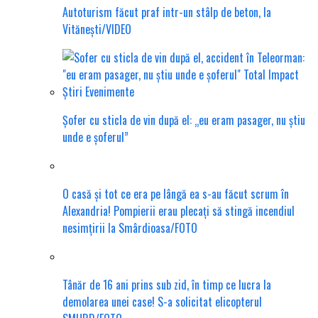
Autoturism făcut praf intr-un stâlp de beton, la
Vitănești/VIDEO
Șofer cu sticla de vin după el: „eu eram pasager, nu știu
unde e șoferul”
O casă și tot ce era pe lângă ea s-au făcut scrum în
Alexandria! Pompierii erau plecați să stingă incendiul
nesimțirii la Smârdioasa/FOTO
Tânăr de 16 ani prins sub zid, în timp ce lucra la
demolarea unei case! S-a solicitat elicopterul