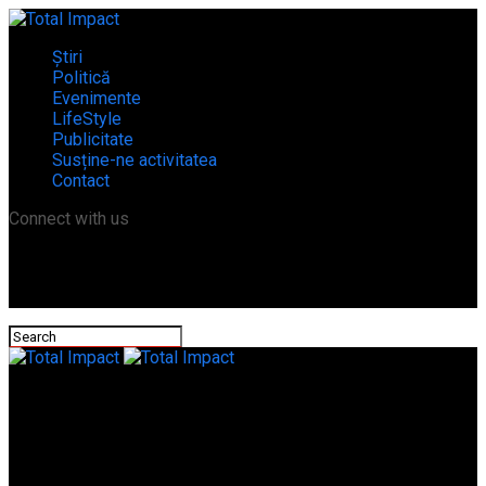
Știri
Politică
Evenimente
LifeStyle
Publicitate
Susține-ne activitatea
Contact
Connect with us
Total Impact
Primăria comunei Dracea, Teleorman: ANUNŢ ÎNCEPERE
IMPLEMENTARE PROIECT!