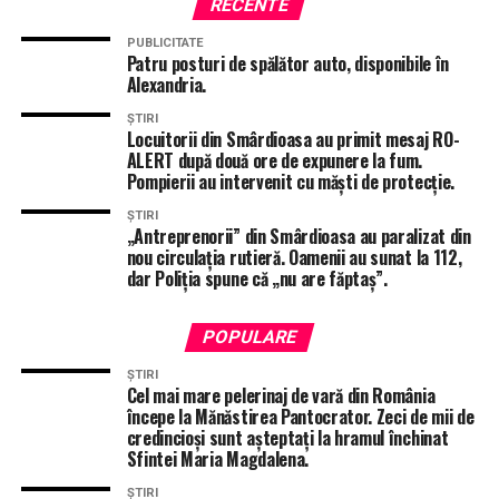
RECENTE
NU RATA
Alexandria, sat fără câini! Constructorul care
PUBLICITATE
reabilitează zona Peco amplasează semne rutiere de
Patru posturi de spălător auto, disponibile în
capul lui, fără avizul Poliției!
Alexandria.
ȘTIRI
Locuitorii din Smârdioasa au primit mesaj RO-
ALERT după două ore de expunere la fum.
Pompierii au intervenit cu măști de protecție.
ȘTIRI
„Antreprenorii” din Smârdioasa au paralizat din
nou circulația rutieră. Oamenii au sunat la 112,
dar Poliția spune că „nu are făptaș”.
POPULARE
ȘTIRI
Cel mai mare pelerinaj de vară din România
începe la Mănăstirea Pantocrator. Zeci de mii de
credincioși sunt așteptați la hramul închinat
Sfintei Maria Magdalena.
ȘTIRI