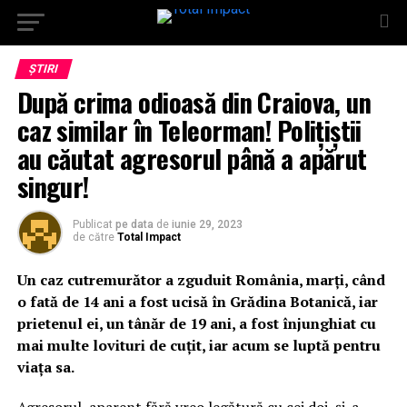
ȘTIRI
După crima odioasă din Craiova, un
caz similar în Teleorman! Polițiștii
au căutat agresorul până a apărut
singur!
Publicat
pe data
de
iunie 29, 2023
de către
Total Impact
Un caz cutremurător a zguduit România, marți, când
o fată de 14 ani a fost ucisă în Grădina Botanică, iar
prietenul ei, un tânăr de 19 ani, a fost înjunghiat cu
mai multe lovituri de cuțit, iar acum se luptă pentru
viața sa.