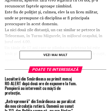
Agresorul, aparent fără vreo legătură cu cei doi, și-a
recunoscut faptele aproape zâmbind.
Este fiu de polițist și, culmea, elev la un liceu militar,
unde se presupune că disciplina ar fi principala
preocupare în acest domeniu.
La nici două zile distanță, un caz similar se petrece în
Teleorman, în Turnu Măgurele, în mijlocul orașului, în
jurul orei 4.00.
Un tânăr de 17 ani care se plimba cu prietena lui este
lovit și înjunghiat în spate cu mai multe lovituri de cuțit,
VEZI MAI MULT
aparent tot fără motiv.
Adolescentul înjunghiat ajunge de urgență la un spital
POATE TE INTERESEAZĂ
din București, însă, din fericire, starea lui nu este la fel
de gravă ca a tânărului din Craiova.
Locuitorii din Smârdioasa au primit mesaj
Între timp, polițiștii din Teleorman identifică agresorii
RO-ALERT după două ore de expunere la fum.
Pompierii au intervenit cu măști de
ca fiind doi minori de 14 ani și respectiv 16 ani.
protecție.
Deși au fost identificați, polițiștii nu i-au prins.
Unul dintre ei, cel de 14 ani, s-a prezentat singur în fața
„Antreprenorii” din Smârdioasa au paralizat
din nou circulația rutieră. Oamenii au sunat
anchetatorilor, însoțit de tatăl său și un avocat.
la 112, dar Poliția spune că „nu are făptaș”.