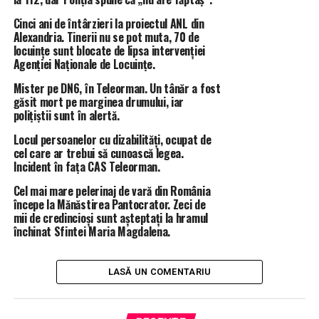
Mai bine de 24 de ore a fost căutat presupusul autor al
acestui atac fără explicație, însă, culmea, nimeni nu l-a
Cinci ani de întârzieri la proiectul ANL din
Alexandria. Tinerii nu se pot muta, 70 de
găsit deși se afla în zonă, iar Turnu Măgurele nu este
locuințe sunt blocate de lipsa intervenției
vreo metropolă în care ar fi nevoie de căutări
Agenției Naționale de Locuințe.
prelungite.
Mister pe DN6, în Teleorman. Un tânăr a fost
IPJ Teleorman a păstrat tăcerea și în acest caz. Nu a fost
găsit mort pe marginea drumului, iar
transmis nici un.comunicat de presă cu privire la cele
polițiștii sunt în alertă.
întâmplate, deși, în acest moment, încadrarea juridică
Locul persoanelor cu dizabilități, ocupat de
este de „loviri și alte violențe”, adică o speță care este de
cel care ar trebui să cunoască legea.
competența IPJ Teleorman.
Incident în fața CAS Teleorman.
Cel mai mare pelerinaj de vară din România
ÎNTÂMPLĂRI RECERENTE
IPJ TELEORMAN
STIRI ALEXANDRIA
începe la Mănăstirea Pantocrator. Zeci de
STIRI TELEORMAN
TANAR INJUNGHIAT TELEORMAN
mii de credincioși sunt așteptați la hramul
TANAR ÎNJUNGHIAT TURNU MĂGURELE
TOTAL IMPACT
închinat Sfintei Maria Magdalena.
URMĂTORUL ARTICOL
Ziua Internațională a Dunării, marcată la Zimnicea!
LASĂ UN COMENTARIU
Bibliotecarii din Teleorman s-au reunit în orașul port,
zimnicenii s-au plimbat gratis cu vasul de
croazieră/FOTO