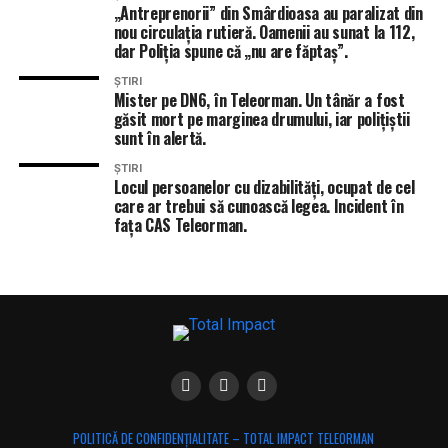
„Antreprenorii” din Smârdioasa au paralizat din
nou circulația rutieră. Oamenii au sunat la 112,
dar Poliția spune că „nu are făptaș”.
ȘTIRI
Mister pe DN6, în Teleorman. Un tânăr a fost
găsit mort pe marginea drumului, iar polițiștii
sunt în alertă.
ȘTIRI
Locul persoanelor cu dizabilități, ocupat de cel
care ar trebui să cunoască legea. Incident în
fața CAS Teleorman.
POLITICĂ DE CONFIDENȚIALITATE – TOTAL IMPACT TELEORMAN