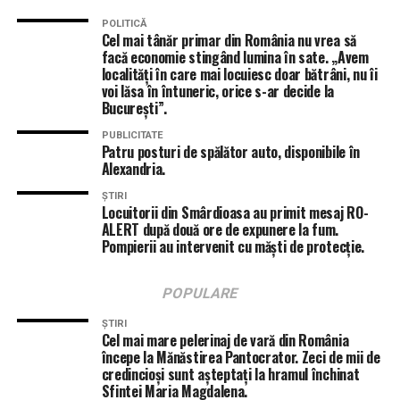
POLITICĂ
Cel mai tânăr primar din România nu vrea să
facă economie stingând lumina în sate. „Avem
localități în care mai locuiesc doar bătrâni, nu îi
voi lăsa în întuneric, orice s-ar decide la
București”.
PUBLICITATE
Patru posturi de spălător auto, disponibile în
Alexandria.
ȘTIRI
Locuitorii din Smârdioasa au primit mesaj RO-
ALERT după două ore de expunere la fum.
Pompierii au intervenit cu măști de protecție.
POPULARE
ȘTIRI
Cel mai mare pelerinaj de vară din România
începe la Mănăstirea Pantocrator. Zeci de mii de
credincioși sunt așteptați la hramul închinat
Sfintei Maria Magdalena.