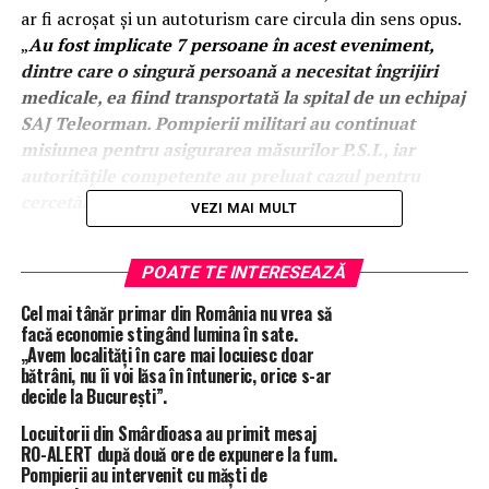
ar fi acroșat și un autoturism care circula din sens opus.
„
Au fost implicate 7 persoane în acest eveniment,
dintre care o singură persoană a necesitat îngrijiri
medicale, ea fiind transportată la spital de un echipaj
SAJ Teleorman. Pompierii militari au continuat
misiunea pentru asigurarea măsurilor P.S.I., iar
autoritățile competente au preluat cazul pentru
cercetări
„, a transmis ISU Teleorman.
VEZI MAI MULT
POATE TE INTERESEAZĂ
ÎNTÂMPLĂRI RECERENTE
ACCIDENT OLTENI
Cel mai tânăr primar din România nu vrea să
ACCIDENT TELEORMAN
STIRI ALEXANDRIA
STIRI OLTENI
facă economie stingând lumina în sate.
STIRI TELEORMAN
STRIGURI PE SOSEA OLTENI
„Avem localități în care mai locuiesc doar
TOTAL IMPACT
bătrâni, nu îi voi lăsa în întuneric, orice s-ar
decide la București”.
URMĂTORUL ARTICOL
Autoturism făcut praf la Vitănești! O femeie a ajuns la
Locuitorii din Smârdioasa au primit mesaj
spital cu traumatisme în zona capului/FOTO
RO-ALERT după două ore de expunere la fum.
Pompierii au intervenit cu măști de
NU RATA