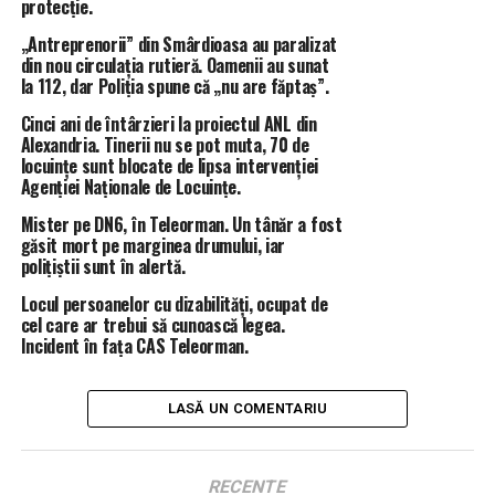
protecție.
Teatrul Hyperion în vizita la Dracea! Căminul Cultural s-a
umplut cu copii/VIDEO
„Antreprenorii” din Smârdioasa au paralizat
din nou circulația rutieră. Oamenii au sunat
la 112, dar Poliția spune că „nu are făptaș”.
Cinci ani de întârzieri la proiectul ANL din
Alexandria. Tinerii nu se pot muta, 70 de
locuințe sunt blocate de lipsa intervenției
Agenției Naționale de Locuințe.
Mister pe DN6, în Teleorman. Un tânăr a fost
găsit mort pe marginea drumului, iar
polițiștii sunt în alertă.
Locul persoanelor cu dizabilități, ocupat de
cel care ar trebui să cunoască legea.
Incident în fața CAS Teleorman.
LASĂ UN COMENTARIU
RECENTE