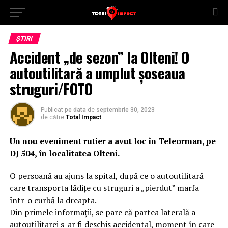
ȘTIRI
Accident „de sezon” la Olteni! O
autoutilitară a umplut șoseaua
struguri/FOTO
Publicat
pe data
de
septembrie 30, 2023
de către
Total Impact
Un nou eveniment rutier a avut loc în Teleorman, pe
DJ 504, în localitatea Olteni.
O persoană au ajuns la spital, după ce o autoutilitară
care transporta lădițe cu struguri a „pierdut” marfa
într-o curbă la dreapta.
Din primele informații, se pare că partea laterală a
autoutilitarei s-ar fi deschis accidental, moment în care