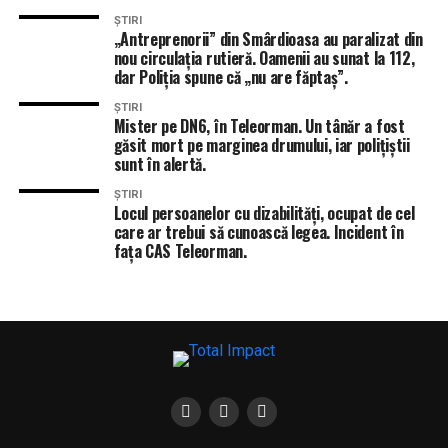
ȘTIRI
„Antreprenorii” din Smârdioasa au paralizat din
nou circulația rutieră. Oamenii au sunat la 112,
dar Poliția spune că „nu are făptaș”.
ȘTIRI
Mister pe DN6, în Teleorman. Un tânăr a fost
găsit mort pe marginea drumului, iar polițiștii
sunt în alertă.
ȘTIRI
Locul persoanelor cu dizabilități, ocupat de cel
care ar trebui să cunoască legea. Incident în
fața CAS Teleorman.