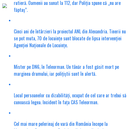
rutieră. Oamenii au sunat la 112, dar Poliția spune că „nu are
făptaș”.
Cinci ani de întârzieri la proiectul ANL din Alexandria. Tinerii nu
se pot muta, 70 de locuințe sunt blocate de lipsa intervenției
Agenției Naționale de Locuințe.
Mister pe DN6, în Teleorman. Un tânăr a fost găsit mort pe
marginea drumului, iar polițiștii sunt în alertă.
Locul persoanelor cu dizabilități, ocupat de cel care ar trebui să
cunoască legea. Incident în fața CAS Teleorman.
Cel mai mare pelerinaj de vară din România începe la