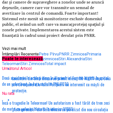
dar și camere de supraveghere a zonelor unde se aruncă
deșeurile, camere care vor transmite un semnal de
avertizare în centrul de comandă. Foarte important!
Sistemul este menit să monitorizeze exclusiv domeniul
public, el având un soft care va masca(proteja) spațiul și
zonele private. Implementarea acestui sistem este
finanțată în cadrul unui proiect derulat prin PNRR.
Vezi mai mult
Întâmplări Recerente
Petre Pîrvu
PNRR Zimnicea
Primaria
Poate te interesează
Zimnicea
Sistem video zimnicea
Stiri Alexandria
Stiri
Teleorman
Stiri Zimnicea
Total impact
Următorul Articol
Două accidente în același timp în Alexandria! Femeie băgată în spital
Locuitorii din Smârdioasa au primit mesaj RO-ALERT după două
de un șofer beat, în fața sediului PNL/FOTO
ore de expunere la fum. Pompierii au intervenit cu măști de
protecție.
Nu rata
Încă o tragedie în Teleorman! Un autoturism a fost târât de tren zeci
de metri cu șoferița blocată în interior/VIDEO
„Antreprenorii” din Smârdioasa au paralizat din nou circulația