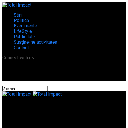
Știri
Politică
Evenimente
LifeStyle
Publicitate
Susține-ne activitatea
Contact
Connect with us
Total Impact
Sistem de supraveghere video la Zimnicea! Traficul și zonele în
care se aruncă deșeuri vor fi monitorizate!