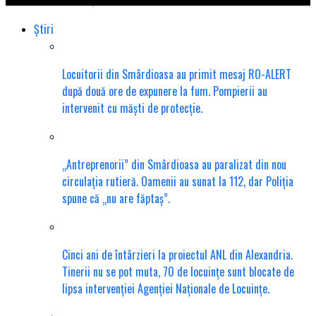
Știri
Locuitorii din Smârdioasa au primit mesaj RO-ALERT
după două ore de expunere la fum. Pompierii au
intervenit cu măști de protecție.
„Antreprenorii” din Smârdioasa au paralizat din nou
circulația rutieră. Oamenii au sunat la 112, dar Poliția
spune că „nu are făptaș”.
Cinci ani de întârzieri la proiectul ANL din Alexandria.
Tinerii nu se pot muta, 70 de locuințe sunt blocate de
lipsa intervenției Agenției Naționale de Locuințe.