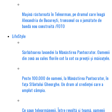
Mașină răsturnată în Teleorman, pe drumul care leagă
Alexandria de București, tronsonul cu o jumătate de
bandă nou construită /FOTO
LifeStyle
Sărbătoarea lavandei la Mănăstirea Pantocrator. Oamenii
din zonă au cules florile cot la cot cu preoții și măicuțele.
Peste 100.000 de oameni, la Mănăstirea Pantocrator, în
fața Sfântului Gheorghe. Un drum al credinței care a
umplut câmpia.
Ce spun teleormănenii. Între revoltă și teamă, oamenii