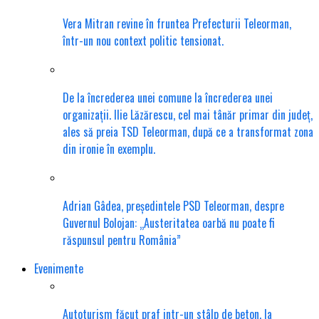
Vera Mitran revine în fruntea Prefecturii Teleorman,
într-un nou context politic tensionat.
De la încrederea unei comune la încrederea unei
organizații. Ilie Lăzărescu, cel mai tânăr primar din județ,
ales să preia TSD Teleorman, după ce a transformat zona
din ironie în exemplu.
Adrian Gâdea, președintele PSD Teleorman, despre
Guvernul Bolojan: „Austeritatea oarbă nu poate fi
răspunsul pentru România”
Evenimente
Autoturism făcut praf intr-un stâlp de beton, la