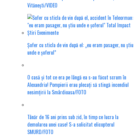
Vitănești/VIDEO
Șofer cu sticla de vin după el: „eu eram pasager, nu știu
unde e șoferul”
O casă și tot ce era pe lângă ea s-au făcut scrum în
Alexandria! Pompierii erau plecați să stingă incendiul
nesimțirii la Smârdioasa/FOTO
Tânăr de 16 ani prins sub zid, în timp ce lucra la
demolarea unei case! S-a solicitat elicopterul
SMURD/FOTO