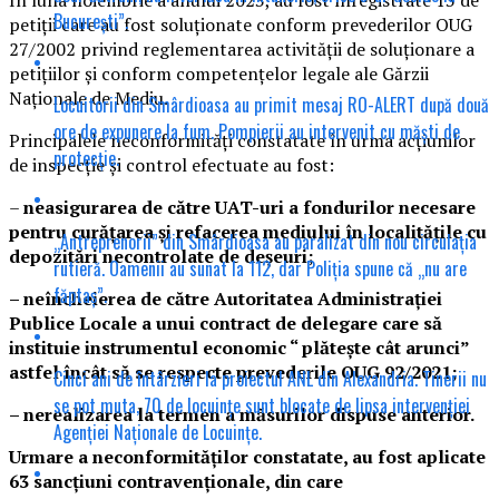
București”.
petiții care au fost soluționate conform prevederilor OUG
27/2002 privind reglementarea activităţii de soluţionare a
petiţiilor și conform competențelor legale ale Gărzii
Naționale de Mediu.
Locuitorii din Smârdioasa au primit mesaj RO-ALERT după două
ore de expunere la fum. Pompierii au intervenit cu măști de
Principalele neconformităţi constatate în urma acțiunilor
protecție.
de inspecţie şi control efectuate au fost:
–
neasigurarea de către UAT-uri a fondurilor necesare
pentru curățarea și refacerea mediului în localitățile cu
„Antreprenorii” din Smârdioasa au paralizat din nou circulația
depozitări necontrolate de deșeuri;
rutieră. Oamenii au sunat la 112, dar Poliția spune că „nu are
făptaș”.
– neîncheierea de către Autoritatea Administrației
Publice Locale a unui contract de delegare care să
instituie instrumentul economic “ plătește cât arunci”
astfel încât să se respecte prevederile OUG 92/2021;
Cinci ani de întârzieri la proiectul ANL din Alexandria. Tinerii nu
se pot muta, 70 de locuințe sunt blocate de lipsa intervenției
– nerealizarea la termen a măsurilor dispuse anterior.
Agenției Naționale de Locuințe.
Urmare a neconformităților constatate, au fost aplicate
63 sancțiuni contravenționale, din care