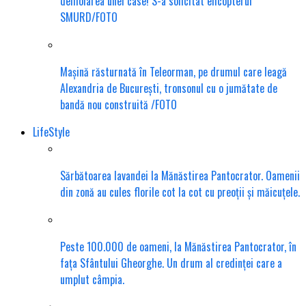
demolarea unei case! S-a solicitat elicopterul
SMURD/FOTO
Mașină răsturnată în Teleorman, pe drumul care leagă
Alexandria de București, tronsonul cu o jumătate de
bandă nou construită /FOTO
LifeStyle
Sărbătoarea lavandei la Mănăstirea Pantocrator. Oamenii
din zonă au cules florile cot la cot cu preoții și măicuțele.
Peste 100.000 de oameni, la Mănăstirea Pantocrator, în
fața Sfântului Gheorghe. Un drum al credinței care a
umplut câmpia.