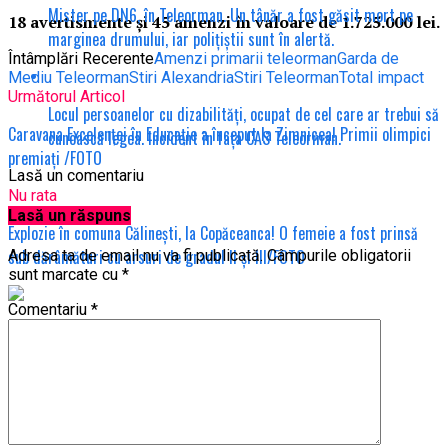
Mister pe DN6, în Teleorman. Un tânăr a fost găsit mort pe
18 avertismente și 45 amenzi în valoare de 1.725.000 lei.
marginea drumului, iar polițiștii sunt în alertă.
Întâmplări Recerente
Amenzi primarii teleorman
Garda de
Mediu Teleorman
Stiri Alexandria
Stiri Teleorman
Total impact
Următorul Articol
Locul persoanelor cu dizabilități, ocupat de cel care ar trebui să
Caravana Excelenței în Educație a început la Zimnicea! Primii olimpici
cunoască legea. Incident în fața CAS Teleorman.
premiați /FOTO
Lasă un comentariu
Nu rata
Lasă un răspuns
Explozie în comuna Călinești, la Copăceanca! O femeie a fost prinsă
sub dărâmături cu arsuri de gradul II și III/FOTO
Adresa ta de email nu va fi publicată.
Câmpurile obligatorii
sunt marcate cu
*
Comentariu
*