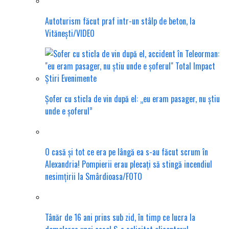
Autoturism făcut praf intr-un stâlp de beton, la
Vitănești/VIDEO
Șofer cu sticla de vin după el: „eu eram pasager, nu știu
unde e șoferul”
O casă și tot ce era pe lângă ea s-au făcut scrum în
Alexandria! Pompierii erau plecați să stingă incendiul
nesimțirii la Smârdioasa/FOTO
Tânăr de 16 ani prins sub zid, în timp ce lucra la