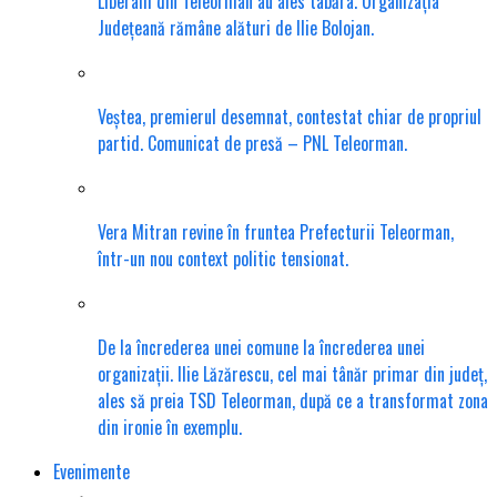
Liberalii din Teleorman au ales tabăra. Organizația
Județeană rămâne alături de Ilie Bolojan.
Veștea, premierul desemnat, contestat chiar de propriul
partid. Comunicat de presă – PNL Teleorman.
Vera Mitran revine în fruntea Prefecturii Teleorman,
într-un nou context politic tensionat.
De la încrederea unei comune la încrederea unei
organizații. Ilie Lăzărescu, cel mai tânăr primar din județ,
ales să preia TSD Teleorman, după ce a transformat zona
din ironie în exemplu.
Evenimente