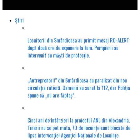
primării!
Știri
Locuitorii din Smârdioasa au primit mesaj RO-ALERT
după două ore de expunere la fum. Pompierii au
intervenit cu măști de protecție.
„Antreprenorii” din Smârdioasa au paralizat din nou
circulația rutieră. Oamenii au sunat la 112, dar Poliția
spune că „nu are făptaș”.
Cinci ani de întârzieri la proiectul ANL din Alexandria.
Tinerii nu se pot muta, 70 de locuințe sunt blocate de
lipsa intervenției Agenției Naționale de Locuințe.