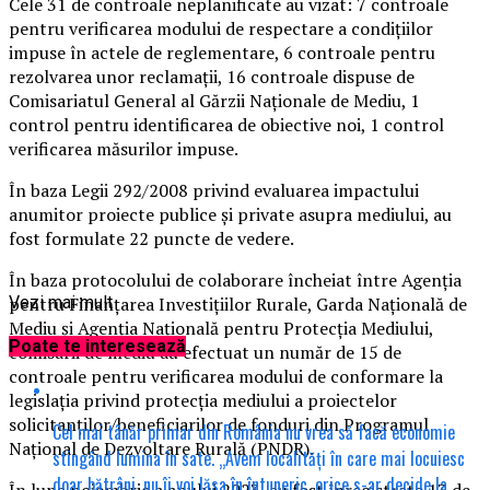
Cele 31 de controale neplanificate au vizat: 7 controale
pentru verificarea modului de respectare a condițiilor
impuse în actele de reglementare, 6 controale pentru
rezolvarea unor reclamaţii, 16 controale dispuse de
Comisariatul General al Gărzii Naționale de Mediu, 1
control pentru identificarea de obiective noi, 1 control
verificarea măsurilor impuse.
În baza Legii 292/2008 privind evaluarea impactului
anumitor proiecte publice şi private asupra mediului, au
fost formulate 22 puncte de vedere.
În baza protocolului de colaborare încheiat între Agenția
pentru Finanțarea Investițiilor Rurale, Garda Națională de
Vezi mai mult
Mediu și Agenţia Naţională pentru Protecţia Mediului,
Poate te interesează
comisarii de mediu au efectuat un număr de 15 de
controale pentru verificarea modului de conformare la
legislația privind protecția mediului a proiectelor
solicitanților/beneficiarilor de fonduri din Programul
Cel mai tânăr primar din România nu vrea să facă economie
Național de Dezvoltare Rurală (PNDR).
stingând lumina în sate. „Avem localități în care mai locuiesc
doar bătrâni, nu îi voi lăsa în întuneric, orice s-ar decide la
În luna noiembrie a anului 2023, au fost înregistrate 13 de