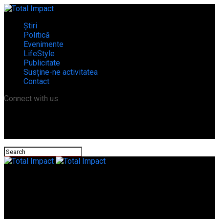
Știri
Politică
Evenimente
LifeStyle
Publicitate
Susține-ne activitatea
Contact
Connect with us
Total Impact
Garda de Mediu Teleorman, peste un milion de lei amenzi în
noiembrie! Principalele neconformități au fost constate la