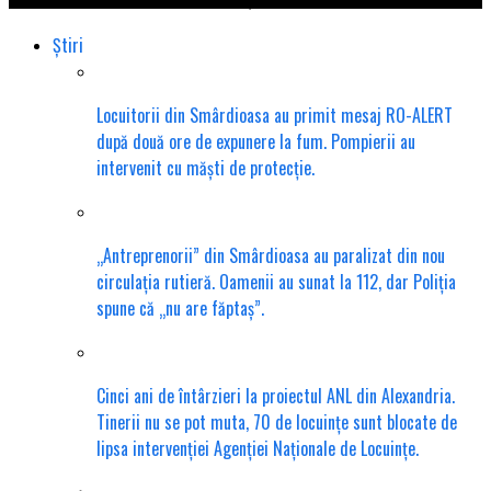
Știri
Locuitorii din Smârdioasa au primit mesaj RO-ALERT
după două ore de expunere la fum. Pompierii au
intervenit cu măști de protecție.
„Antreprenorii” din Smârdioasa au paralizat din nou
circulația rutieră. Oamenii au sunat la 112, dar Poliția
spune că „nu are făptaș”.
Cinci ani de întârzieri la proiectul ANL din Alexandria.
Tinerii nu se pot muta, 70 de locuințe sunt blocate de
lipsa intervenției Agenției Naționale de Locuințe.