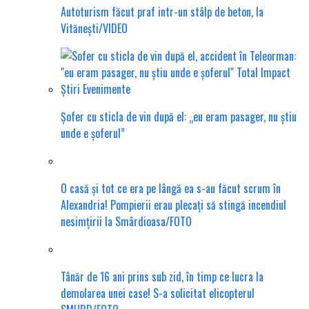
Autoturism făcut praf intr-un stâlp de beton, la
Vitănești/VIDEO
Șofer cu sticla de vin după el: „eu eram pasager, nu știu
unde e șoferul”
O casă și tot ce era pe lângă ea s-au făcut scrum în
Alexandria! Pompierii erau plecați să stingă incendiul
nesimțirii la Smârdioasa/FOTO
Tânăr de 16 ani prins sub zid, în timp ce lucra la
demolarea unei case! S-a solicitat elicopterul