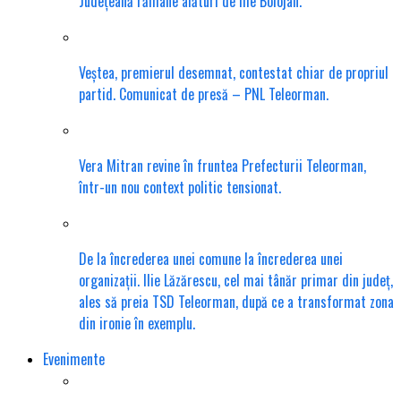
Județeană rămâne alături de Ilie Bolojan.
Veștea, premierul desemnat, contestat chiar de propriul
partid. Comunicat de presă – PNL Teleorman.
Vera Mitran revine în fruntea Prefecturii Teleorman,
într-un nou context politic tensionat.
De la încrederea unei comune la încrederea unei
organizații. Ilie Lăzărescu, cel mai tânăr primar din județ,
ales să preia TSD Teleorman, după ce a transformat zona
din ironie în exemplu.
Evenimente