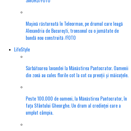
SMURD/FOTO
Mașină răsturnată în Teleorman, pe drumul care leagă
Alexandria de București, tronsonul cu o jumătate de
bandă nou construită /FOTO
LifeStyle
Sărbătoarea lavandei la Mănăstirea Pantocrator. Oamenii
din zonă au cules florile cot la cot cu preoții și măicuțele.
Peste 100.000 de oameni, la Mănăstirea Pantocrator, în
fața Sfântului Gheorghe. Un drum al credinței care a
umplut câmpia.