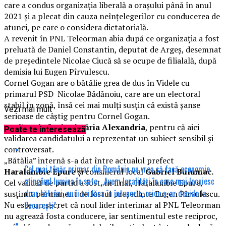
care a condus organizația liberală a orașului până în anul
2021 și a plecat din cauza neînțelegerilor cu conducerea de
atunci, pe care o considera dictatorială.
A revenit în PNL Teleorman abia după ce organizația a fost
preluată de Daniel Constantin, deputat de Argeș, desemnat
de președintele Nicolae Ciucă să se ocupe de filialală, după
demisia lui Eugen Pîrvulescu.
Cornel Gogan are o bătălie grea de dus în Videle cu
primarul PSD Nicolae Bădănoiu, care are un electoral
stabil în zonă, însă cei mai mulți susțin că există șanse
Vezi mai mult
serioase de câștig pentru Cornel Gogan.
Am lăsat la final
Primăria Alexandria
, pentru că aici
Poate te interesează
validarea candidatului a reprezentat un subiect sensibil și
controversat.
„Bătălia” internă s-a dat între actualul prefect
Cel mai tânăr primar din România nu vrea să facă economie
Haralambie Epure
și consilierul local
Gabriel Bulumac.
stingând lumina în sate. „Avem localități în care mai locuiesc
Cel validat de partid a fost, în final, Haralambie Epure,
doar bătrâni, nu îi voi lăsa în întuneric, orice s-ar decide la
susținut permanent de fostul președinte Eugen Pîrvulescu.
București”.
Nu este un secret că noul lider interimar al PNL Teleorman
nu agrează fosta conducere, iar sentimentul este reciproc,