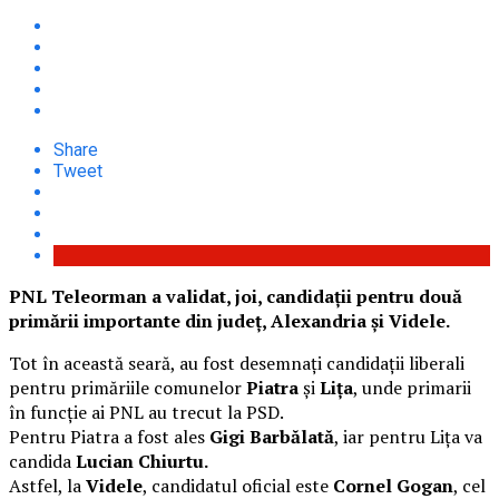
Share
Tweet
PNL Teleorman a validat, joi, candidații pentru două
primării importante din județ, Alexandria și Videle.
Tot în această seară, au fost desemnați candidații liberali
pentru primăriile comunelor
Piatra
și
Lița
, unde primarii
în funcție ai PNL au trecut la PSD.
Pentru Piatra a fost ales
Gigi Barbălată
, iar pentru Lița va
candida
Lucian Chiurtu.
Astfel, la
Videle
, candidatul oficial este
Cornel Gogan
, cel