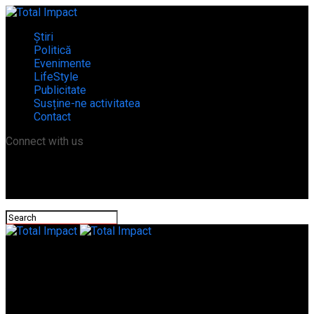
Știri
Politică
Evenimente
LifeStyle
Publicitate
Susține-ne activitatea
Contact
Connect with us
Total Impact
Începe măcelul electoral! PNL a validat candidații pentru două
primării importante, Alexandria și Videle!