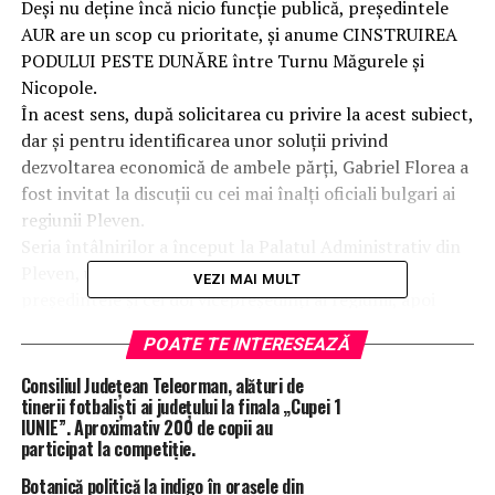
Deși nu deține încă nicio funcție publică, președintele
AUR are un scop cu prioritate, și anume CINSTRUIREA
PODULUI PESTE DUNĂRE între Turnu Măgurele și
Nicopole.
În acest sens, după solicitarea cu privire la acest subiect,
dar și pentru identificarea unor soluții privind
dezvoltarea economică de ambele părți, Gabriel Florea a
fost invitat la discuții cu cei mai înalți oficiali bulgari ai
regiunii Pleven.
Seria întâlnirilor a început la Palatul Administrativ din
Pleven, unde au participat, printre alți oficiali,
VEZI MAI MULT
președintele și cei doi vicepreședinți ai regiunii, apoi
discuțiile au continuat la primăriile din zonă, iar
POATE TE INTERESEAZĂ
acțiunea s-a încheiat la Nicopole, orașul bulgar vecin cu
Turnu Măgurele, unde au fost discuții cu oficialii locali.
Consiliul Județean Teleorman, alături de
Așa am aflat și noi că România și Bulgaria ar fi trebuit să
tinerii fotbaliști ai județului la finala „Cupei 1
IUNIE”. Aproximativ 200 de copii au
înceapă construirea a cinci poduri peste Dunăre, printr-
participat la competiție.
un proiect transfrontalier din PNRR.
Oficialii bulgari au cerut în tara lor ca primul construit
Botanică politică la indigo în orașele din