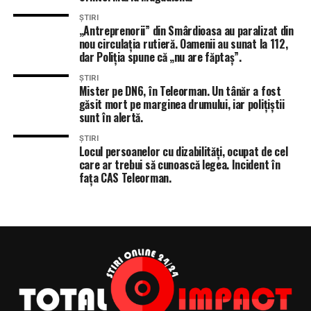
ȘTIRI
„Antreprenorii” din Smârdioasa au paralizat din
nou circulația rutieră. Oamenii au sunat la 112,
dar Poliția spune că „nu are făptaș”.
ȘTIRI
Mister pe DN6, în Teleorman. Un tânăr a fost
găsit mort pe marginea drumului, iar polițiștii
sunt în alertă.
ȘTIRI
Locul persoanelor cu dizabilități, ocupat de cel
care ar trebui să cunoască legea. Incident în
fața CAS Teleorman.
ÎNTÂMPLĂRI RECERENTE
ALEGERI LOCALE TELEORMAN
AUR TELEORMAN
CONSILIUL JUDETEAN TELEORMAN
GABRIEL FLOREA
OFICIALI BULGARIA
PLEVEN
POD PESTE DUNARE NICOPOLE
URMĂTORUL ARTICOL