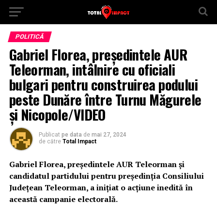
POLITICĂ
Gabriel Florea, președintele AUR
Teleorman, intâlnire cu oficiali
bulgari pentru construirea podului
peste Dunăre între Turnu Măgurele
și Nicopole/VIDEO
Publicat
pe data
de
mai 27, 2024
de către
Total Impact
Gabriel Florea, președintele AUR Teleorman și
candidatul partidului pentru președinția Consiliului
Județean Teleorman, a inițiat o acțiune inedită în
această campanie electorală.