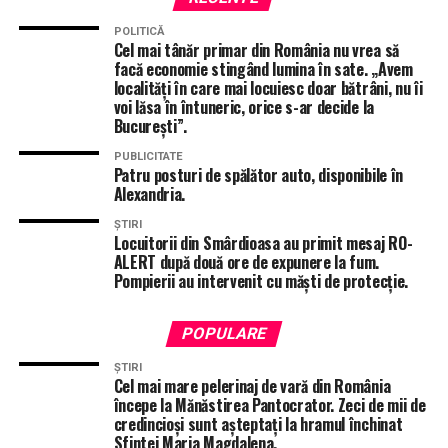
Știți cum este? Ca la o primărie, dar la o scară mult
POLITICĂ
mai mare. Dacă primarul are un proiect și își dă
Cel mai tânăr primar din România nu vrea să
facă economie stingând lumina în sate. „Avem
interesul, face drumuri la București la ministerele de
localități în care mai locuiesc doar bătrâni, nu îi
resort și își susține inițiativele până la capăt, reușește
voi lăsa în întuneric, orice s-ar decide la
să obțină finanțarea. Dacă cedează la primul
București”.
obstacol, evident că nu va reuși nimic. Este același
PUBLICITATE
principiu. Ce mă surprinde este faptul că, până acum,
Patru posturi de spălător auto, disponibile în
nu a existat nici o întâlnire cu președintele
Alexandria.
Consiliului Județean Telorman, Adrian Gâdea, pentru
ȘTIRI
a evalua măcar soluțiile și ce putem face impreună,
Locuitorii din Smârdioasa au primit mesaj RO-
ALERT după două ore de expunere la fum.
români si bulgari, pentru ca acest proiect să fie
Pompierii au intervenit cu măști de protecție.
demarat”
, a declarat Gabriel Florea.
POPULARE
ȘTIRI
Cel mai mare pelerinaj de vară din România
începe la Mănăstirea Pantocrator. Zeci de mii de
credincioși sunt așteptați la hramul închinat
Sfintei Maria Magdalena.