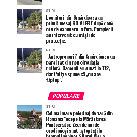
ȘTIRI
Locuitorii din Smârdioasa au
primit mesaj RO-ALERT după două
ore de expunere la fum. Pompierii
au intervenit cu măști de
protecție.
ȘTIRI
„Antreprenorii” din Smârdioasa au
paralizat din nou circulația
rutieră. Oamenii au sunat la 112,
dar Poliția spune că „nu are
făptaș”.
POPULARE
ȘTIRI
Cel mai mare pelerinaj de vară din
România începe la Mănăstirea
Pantocrator. Zeci de mii de
credincioși sunt așteptați la
hramul închinat Sfintei Maria