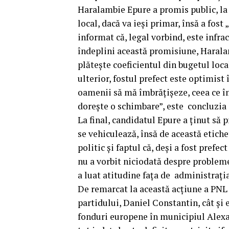
Haralambie Epure a promis public, la 
local, dacă va ieși primar, însă a fost 
informat că, legal vorbind, este infra
îndeplini această promisiune, Haralam
plătește coeficientul din bugetul loca
ulterior, fostul prefect este optimist 
oamenii să mă îmbrățișeze, ceea ce îm
dorește o schimbare”, este concluzia 
La final, candidatul Epure a ținut să 
se vehiculează, însă de această etiche
politic și faptul că, deși a fost prefec
nu a vorbit niciodată despre problem
a luat atitudine fața de administrați
De remarcat la această acțiune a PNL 
partidului, Daniel Constantin, cât și
fonduri europene în municipiul Alexan