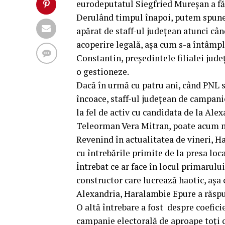
eurodeputatul Siegfried Mureșan a făc
Derulând timpul înapoi, putem spune 
apărat de staff-ul județean atunci cân
acoperire legală, așa cum s-a întâmpl
Constantin, președintele filialei jude
o gestioneze.
Dacă în urmă cu patru ani, când PNL s-
încoace, staff-ul județean de campanie
la fel de activ cu candidata de la Ale
Teleorman Vera Mitran, poate acum mu
Revenind în actualitatea de vineri, H
cu întrebările primite de la presa lo
Întrebat ce ar face în locul primarului
constructor care lucrează haotic, aș
Alexandria, Haralambie Epure a răspun
O altă întrebare a fost despre coefici
campanie electorală de aproape toți c