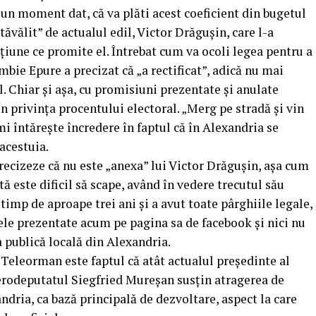
un moment dat, că va plăti acest coeficient din bugetul
„tăvălit” de actualul edil, Victor Drăgușin, care l-a
cțiune ce promite el. Întrebat cum va ocoli legea pentru a
bie Epure a precizat că „a rectificat”, adică nu mai
l. Chiar și așa, cu promisiuni prezentate și anulate
în privința procentului electoral. „Merg pe stradă și vin
i întărește încredere în faptul că în Alexandria se
acestuia.
precizeze că nu este „anexa” lui Victor Drăgușin, așa cum
tă este dificil să scape, având în vedere trecutul său
t timp de aproape trei ani și a avut toate pârghiile legale,
ele prezentate acum pe pagina sa de facebook și nici nu
a publică locală din Alexandria.
Teleorman este faptul că atât actualul președinte al
 erodeputatul Siegfried Mureșan susțin atragerea de
dria, ca bază principală de dezvoltare, aspect la care