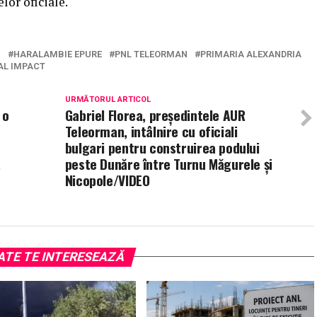
elor oficiale.
N
HARALAMBIE EPURE
PNL TELEORMAN
PRIMARIA ALEXANDRIA
AL IMPACT
URMĂTORUL ARTICOL
 o
Gabriel Florea, președintele AUR
Teleorman, intâlnire cu oficiali
bulgari pentru construirea podului
,
peste Dunăre între Turnu Măgurele și
Nicopole/VIDEO
ATE TE INTERESEAZĂ