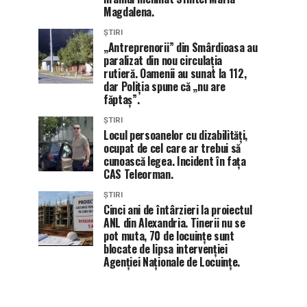
Magdalena.
ȘTIRI
„Antreprenorii” din Smârdioasa au
paralizat din nou circulația
rutieră. Oamenii au sunat la 112,
dar Poliția spune că „nu are
făptaș”.
ȘTIRI
Locul persoanelor cu dizabilități,
ocupat de cel care ar trebui să
cunoască legea. Incident în fața
CAS Teleorman.
ȘTIRI
Cinci ani de întârzieri la proiectul
ANL din Alexandria. Tinerii nu se
pot muta, 70 de locuințe sunt
blocate de lipsa intervenției
Agenției Naționale de Locuințe.