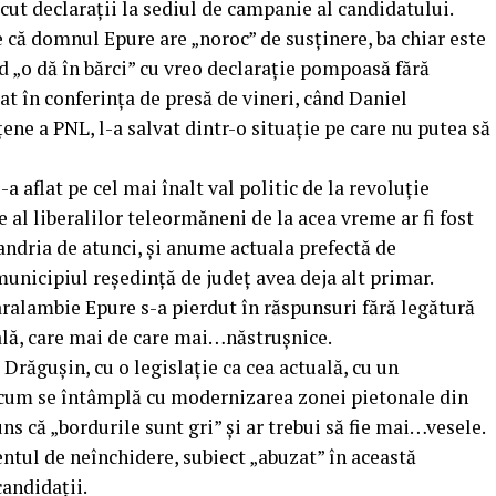
ut declarații la sediul de campanie al candidatului.
că domnul Epure are „noroc” de susținere, ba chiar este
d „o dă în bărci” cu vreo declarație pompoasă fără
at în conferința de presă de vineri, când Daniel
țene a PNL, l-a salvat dintr-o situație pe care nu putea să
a aflat pe cel mai înalt val politic de la revoluție
 al liberalilor teleormăneni de la acea vreme ar fi fost
xandria de atunci, și anume actuala prefectă de
nicipiul reședință de județ avea deja alt primar.
aralambie Epure s-a pierdut în răspunsuri fără legătură
cală, care mai de care mai…năstrușnice.
 Drăgușin, cu o legislație ca cea actuală, cu un
a cum se întâmplă cu modernizarea zonei pietonale din
s că „bordurile sunt gri” și ar trebui să fie mai…vesele.
entul de neînchidere, subiect „abuzat” în această
andidații.