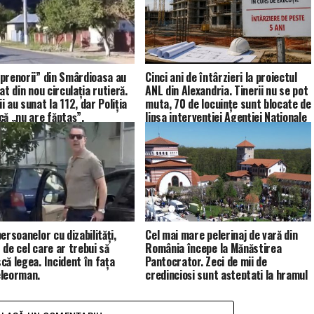
prenorii” din Smârdioasa au
Cinci ani de întârzieri la proiectul
at din nou circulația rutieră.
ANL din Alexandria. Tinerii nu se pot
 au sunat la 112, dar Poliția
muta, 70 de locuințe sunt blocate de
că „nu are făptaș”.
lipsa intervenției Agenției Naționale
de Locuințe.
ersoanelor cu dizabilități,
Cel mai mare pelerinaj de vară din
 de cel care ar trebui să
România începe la Mănăstirea
că legea. Incident în fața
Pantocrator. Zeci de mii de
leorman.
credincioși sunt așteptați la hramul
închinat Sfintei Maria Magdalena.