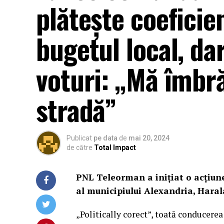
plătește coeficie
bugetul local, dar
voturi: „Mă îmbr
stradă”
Publicat
pe data
de
mai 20, 2024
de către
Total Impact
PNL Teleorman a inițiat o acțiune
al municipiului Alexandria, Hara
„Politically corect”, toată conducerea 