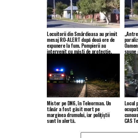
Locuitorii din Smârdioasa au primit
„Antre
mesaj RO-ALERT după două ore de
paraliz
expunere la fum. Pompierii au
Oamenii
intervenit cu măști de protecție.
spune 
Mister pe DN6, în Teleorman. Un
Locul p
tânăr a fost găsit mort pe
ocupat
marginea drumului, iar polițiștii
cunoas
sunt în alertă.
CAS Te