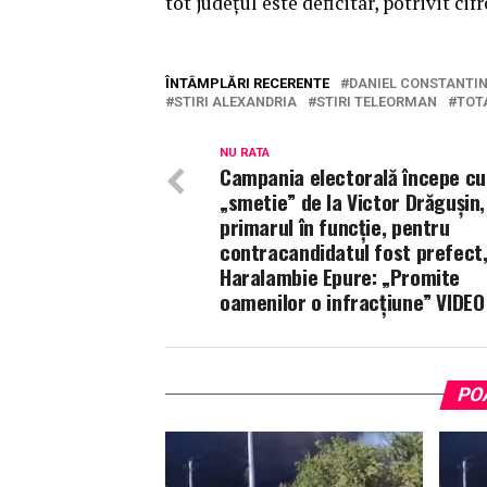
tot județul este deficitar, potrivit cifr
ÎNTÂMPLĂRI RECERENTE
DANIEL CONSTANTI
STIRI ALEXANDRIA
STIRI TELEORMAN
TOT
NU RATA
Campania electorală începe cu
„smetie” de la Victor Drăgușin,
primarul în funcție, pentru
contracandidatul fost prefect
Haralambie Epure: „Promite
oamenilor o infracțiune” VIDEO
PO