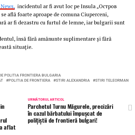
 News,
incidentul ar fi avut loc pe Insula „Oстров
ar se află foarte aproape de comuna Ciuperceni,
ră ar fi dezastru cu furtul de lemne, iar bulgarii sunt
dentul, însă fără amănunte suplimentare și fără
astă situație.
E POLITIA FRONTIERA BULGARIA
AT
POLITIA DE FRONTIERA
STIRI ALEXANDRIA
STIRI TELEORMAN
URMĂTORUL ARTICOL
in
Parchetul Turnu Măgurele, precizări
în cazul bărbatului împușcat de
rul
polițiștii de frontieră bulgari!
a aflat