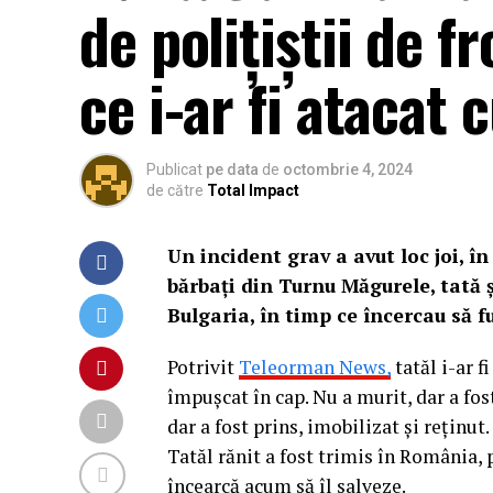
de polițiștii de f
ce i-ar fi atacat 
Publicat
pe data
de
octombrie 4, 2024
de către
Total Impact
Un incident grav a avut loc joi, î
bărbați din Turnu Măgurele, tată și
Bulgaria, în timp ce încercau să fu
Potrivit
Teleorman News,
tatăl i-ar f
împușcat în cap. Nu a murit, dar a fost 
dar a fost prins, imobilizat și reținut.
Tatăl rănit a fost trimis în România, p
încearcă acum să îl salveze.