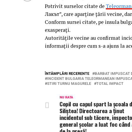
Potrivit surselor citate de
Teleorman
Лакът”, care aparține țării vecine, d
Conform sursei citate, pe insula bulga
exasperați.
Autoritățile vecine au confirmat inci
informații despre cum s-a ajuns la ace
ÎNTÂMPLĂRI RECERENTE
BARBAT IMPUSCAT D
INCIDENT BULGARIA TELEORMANEAN IMPUSC
STIRI TURNU MAGURELE
TOTAL IMPACT
NU RATA
Copil cu capul spart la școala d
Siliștea! Directoarea a ținut
incidentul sub tăcere, inspecto
general școlar a luat foc când 
de la presă!