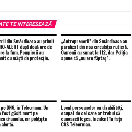
ATE TE INTERESEAZĂ
orii din Smârdioasa au primit
„Antreprenorii” din Smârdioasa au
RO-ALERT după două ore de
paralizat din nou circulația rutieră.
re la fum. Pompierii au
Oamenii au sunat la 112, dar Poliția
enit cu măști de protecție.
spune că „nu are făptaș”.
 pe DN6, în Teleorman. Un
Locul persoanelor cu dizabilități,
a fost găsit mort pe
ocupat de cel care ar trebui să
a drumului, iar polițiștii
cunoască legea. Incident în fața
 alertă.
CAS Teleorman.