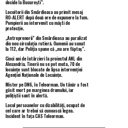
decide la București”.
să retragă instituția pe care o conducea din procesul
Locuitorii din Smârdioasa au primit mesaj
penal al lui Voiculescu, unde se constituise parte civilă
RO-ALERT după două ore de expunere la fum.
pentru recuperarea prejudiciului, fapt care ar fi dus la
Pompierii au intervenit cu măști de
condamnarea profesorului Voiculescu.
protecție.
„Antreprenorii” din Smârdioasa au paralizat
„
Cer public lui Voiculescu Dan si trustului de presa
din nou circulația rutieră. Oamenii au sunat
Intact sa opreasca amenințările si santajul mediatic
la 112, dar Poliția spune că „nu are făptaș”.
la adresa conducerii PNL
.
Cinci ani de întârzieri la proiectul ANL din
Alexandria. Tinerii nu se pot muta, 70 de
De 10 ani de zile, mai exact de la momentul
locuințe sunt blocate de lipsa intervenției
încarcerării lui Voiculescu Dan, familia mea este ținta
Agenției Naționale de Locuințe.
unor acțiuni neintrerupte de tip securistic, de
Mister pe DN6, în Teleorman. Un tânăr a fost
denigrare și hărțuire, derulate de angajatul lui
găsit mort pe marginea drumului, iar
Voiculescu Dan, Ciuvica Mugur cu sprijinul trustului
polițiștii sunt în alertă.
de presa Intact.
Locul persoanelor cu dizabilități, ocupat de
Diverse institutii au fost inundate cu plangeri pe
cel care ar trebui să cunoască legea.
teme inventate, absolut toate fiind considerate
Incident în fața CAS Teleorman.
nefondate de catre institutiile sesizate:
· 2014, plangere la Parchetul General