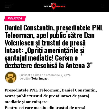
POLITICĂ
Daniel Constantin, președintele PNL
Teleorman, apel public către Dan
Voiculescu și trustul de presă
Intact: „Opriți amenințările și
șantajul mediatic! Cerem o
dezbatere deschisă la Antena 3”
Publicat
pe data
de
octombrie 2, 2024
de către
Total Impact
Președintele PNL Teleorman, Daniel Constantin,
acuză public trustul de presă Intact de șantaj
mediatic și amenințare.
Pentru cei care nu știu, din trustul de presă