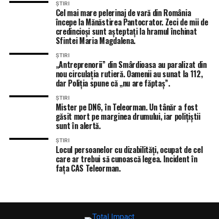
care acesta vrea să-i distrugă, pentru ca as fi
ȘTIRI
Cel mai mare pelerinaj de vară din România
“contribuit” la dosarul ICA.
începe la Mănăstirea Pantocrator. Zeci de mii de
Am fost acuzat că locuiesc intr-o casa detinuta de
credincioși sunt așteptați la hramul închinat
firma al carei proprietar sunt, in vreme ce altii pun
Sfintei Maria Magdalena.
averea de zeci de milioane de euro pe numele
ȘTIRI
concubinei pentru a evita sechestrul ANAF sau
„Antreprenorii” din Smârdioasa au paralizat din
deruleaza afaceri prin interpusi (nepoata, cumnata,
nou circulația rutieră. Oamenii au sunat la 112,
dar Poliția spune că „nu are făptaș”.
etc).
In orice moment si in orice format, sunt deschis sa
ȘTIRI
particip la o dezbatere in studiourile Antenei3 pe
Mister pe DN6, în Teleorman. Un tânăr a fost
găsit mort pe marginea drumului, iar polițiștii
teme precum: averi ascunse, bani facuti ilegal sau
sunt în alertă.
delatiunea ca mod de viata.
Fac precizarea ca în toata activitatea mea politica de
ȘTIRI
Locul persoanelor cu dizabilități, ocupat de cel
14 ani, nu a existat niciodata vreo ancheta la adresa
care ar trebui să cunoască legea. Incident în
mea, cu exceptia plangerilor mai sus mentionate
fața CAS Teleorman.
facute de delatorul Ciuvica Mugur.
Am ramas un om onest si cred ca politica de presiuni,
amenintari si santaj mediatic de tip securist nu isi are
locul intr-un stat membru al Uniunii Europene si al