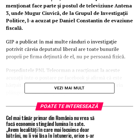
menționat face parte și postul de televiziune Antena
3, unde Mugur Ciuvică, de la Grupul de Investigații
Politice, l-a acuzat pe Daniel Constantin de evaziune
fiscală.
GIP a publicat în mai multe rânduri o investigație
potrivit căreia deputatul liberal are toate bunurile
proprii pe firma deținută de el, nu pe persoană fizică.
Președintele PNL Teleorman a reacționat la aceste
acuzații într-o postare pe facebook și afirmă că este
hărțuit de „oamenii lui Dan Voiculescu”, inclusiv prin
VEZI MAI MULT
plângeri penale, de aproape 10 ani.
Daniel Constantin
susține că în spatele acestui scandal
POATE TE INTERESEAZĂ
se află o decizie a sa de pe vremea când conducea
Minisrerul Agriculturii, care ar fi făcut diferența în
Cel mai tânăr primar din România nu vrea să
dosarul ICA, cel în care Dan Voiculescu a fost
facă economie stingând lumina în sate.
„Avem localități în care mai locuiesc doar
condamnat la închisoare cu executare.
bătrâni, nu îi voi lăsa în întuneric, orice s-ar
Mai exact, ministrul Daniel Constantin a refuzat atunci