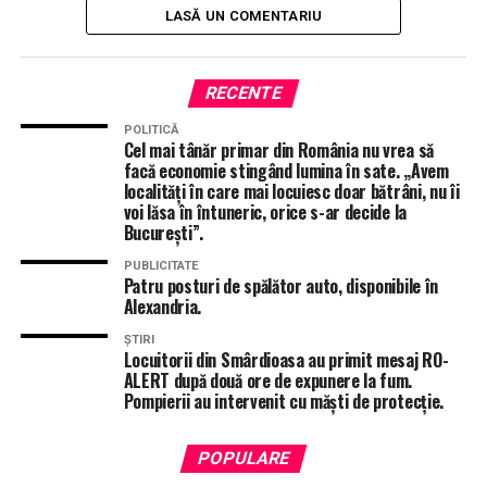
· 2017, plangere la Agentia Nationala de
LASĂ UN COMENTARIU
Integritate
· 2020, plangere la Directia Nationala Anticoruptie
RECENTE
· 2021, plângere Inalta Curte de Casatie si Justitie
· 2021, plangere la Parchetul General
POLITICĂ
Cel mai tânăr primar din România nu vrea să
· 2022, plangere la Directia Nationala Anticoruptie
facă economie stingând lumina în sate. „Avem
· 2023, plangere la Inalta Curte de Casatie si
localități în care mai locuiesc doar bătrâni, nu îi
Justitie
voi lăsa în întuneric, orice s-ar decide la
Toate aceste delațiuni au fost făcute de angajatul lui
București”.
Voiculescu Dan pentru faptul ca nu am retras
PUBLICITATE
Ministerul Agriculturii ca parte civila din dosarul ICA,
Patru posturi de spălător auto, disponibile în
Alexandria.
fapt care, in opinia lor, ar fi dus la anularea
condamnarii. Acest lucru reiese si din acuzații publice
ȘTIRI
facute de-a lungul anilor de Ciuvică Mugur sau de
Locuitorii din Smârdioasa au primit mesaj RO-
ALERT după două ore de expunere la fum.
catre alți colaboratori ai Antenei3, cum ca aș fi “băgat
Pompierii au intervenit cu măști de protecție.
oameni la pușcărie”.
Prin cunoscuți comuni cu Voiculescu Dan am fost
POPULARE
avertizat ca am ramas ultimul pe lista de oameni pe