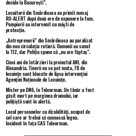
decide la București”.
și de un moment emoționant. Un bărbat, aflat în
Locuitorii din Smârdioasa au primit mesaj
mulțimea care participa la eveniment, a venit către el și
RO-ALERT după două ore de expunere la fum.
i-a mulțumit pentru ajutorul acordat la un moment dat
Pompierii au intervenit cu măști de
unei persoane dragi.
protecție.
„Antreprenorii” din Smârdioasa au paralizat
„
Datorită dumneavoastră astăzi trăiește. I-ati salvat
din nou circulația rutieră. Oamenii au sunat
viața. V-am văzut aici și am vrut să vă mulțumesc
„.
la 112, dar Poliția spune că „nu are făptaș”.
Cinci ani de întârzieri la proiectul ANL din
Momentul l-a încurcat un pic pe deputatul Barbu, care
Alexandria. Tinerii nu se pot muta, 70 de
nu își mai aducea aminte exact de acest ajutor, dar l-a și
locuințe sunt blocate de lipsa intervenției
emoționat în același timp.
Agenției Naționale de Locuințe.
Mister pe DN6, în Teleorman. Un tânăr a fost
Întrebat ce sentiment are când oameni pe care i-a
găsit mort pe marginea drumului, iar
ajutat în particular vin să îi mulțumească, Costel Barbu a
polițiștii sunt în alertă.
avut un singur răspuns, acela că cea mai mare satisfacție
Locul persoanelor cu dizabilități, ocupat de
a unui om este un astfel de moment, recunoștința
cel care ar trebui să cunoască legea.
sinceră a oamenilor pe care i-ai ajutat necondiționat în
Incident în fața CAS Teleorman.
momente critice din viață lor.
La finalul maratonului prin județ, parlamentarul liberal