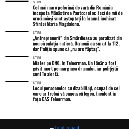
acordat încrederea lor.
ȘTIRI
Cel mai mare pelerinaj de vară din România
Felicitări, doamnelor și domnilor și mult succes”.
începe la Mănăstirea Pantocrator. Zeci de mii de
credincioși sunt așteptați la hramul închinat
Sfintei Maria Magdalena.
ȘTIRI
„Antreprenorii” din Smârdioasa au paralizat din
nou circulația rutieră. Oamenii au sunat la 112,
dar Poliția spune că „nu are făptaș”.
ȘTIRI
Mister pe DN6, în Teleorman. Un tânăr a fost
găsit mort pe marginea drumului, iar polițiștii
sunt în alertă.
ȘTIRI
Locul persoanelor cu dizabilități, ocupat de cel
care ar trebui să cunoască legea. Incident în
fața CAS Teleorman.