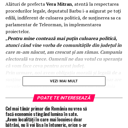
Alături de prefecta
Vera Mitran
, atentă la respectarea
procedurilor legale, deputatul Barbu i-a asigurat pe toți
edilii, indiferent de culoarea politică, de susținerea sa ca
parlamentar de Teleorman, în implementarea
proiectelor.
„
Pentru mine contează mai puțin culoarea politică,
atunci când vine vorba de comunitățile din județul în
care m-am născut, am crescut și am rămas. Campania
electorală va trece. Oamenii ne dau votul cu speranța
că vom face ceva pentru acest județ.
Prin urmare, noi avem obligația morală și legală de a
susține toate proiectele, atunci când orice primar are
VEZI MAI MULT
nevoie de ajutor pentru comunitatea lui. În opinia
mea, acesta este rolul nostru acolo, în Parlament. Să
POATE TE INTERESEAZĂ
facem tot ce putem pentru oamenii care și-au pus
speranța în noi
„, a declarat Costel Barbu pentru
Total
Cel mai tânăr primar din România nu vrea să
Impact.
facă economie stingând lumina în sate.
„Avem localități în care mai locuiesc doar
La investirea aleșilor locali din cea mai mare comună
bătrâni, nu îi voi lăsa în întuneric, orice s-ar
teleormăneană, Orbeasca, deputatul Barbu a avut parte