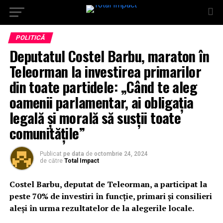
POLITICĂ
Deputatul Costel Barbu, maraton în
Teleorman la investirea primarilor
din toate partidele: „Când te aleg
oamenii parlamentar, ai obligația
legală și morală să susții toate
comunitățile”
Publicat
pe data
de
octombrie 24, 2024
de către
Total Impact
Costel Barbu, deputat de Teleorman, a participat la
peste 70% de investiri în funcție, primari și consilieri
aleși în urma rezultatelor de la alegerile locale.