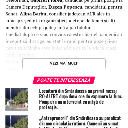
Teleorman,
Gabriel Florea,
candidat pe prima poziție la
Camera Deputaților,
Eugen Popescu
, candidatul pentru
Senat,
Alina Barbu,
consilier județean AUR ales în
iunie-președinta organizației judetene de femei și alți
membri din echipa județeană a partidului.
Imediat după ce s-au convins că este chiar el, oamenii au
început să îl strige, au stat la rând pentru poze și i-au
cerut să schimbe ceva în România ca să le aducă acasă
copiii și rudele.
Simion a cumpărat porumb fiert, a mâncat mici și a
VEZI MAI MULT
acceptat invitația de bea un pahar cu bere la o terasă
improvizată, după ce a fost invitat de câțiva oameni
POATE TE INTERESEAZĂ
prezenți în zonă.
„
Să fiți cu noi
„, le-a spus Simion celor care au venit
Locuitorii din Smârdioasa au primit mesaj
către el pentru poze și interacțiune.
RO-ALERT după două ore de expunere la fum.
Pompierii au intervenit cu măști de
Președintele AUR a „cules” și nemulțumirile oamenilor
protecție.
care i se plângeau de diferite nedreptăți și le-a spus că,
dacă poporul îl susține, va avea puterea să schimbe
„Antreprenorii” din Smârdioasa au paralizat
din nou circulația rutieră. Oamenii au sunat
lucrurile în interesul românilor.