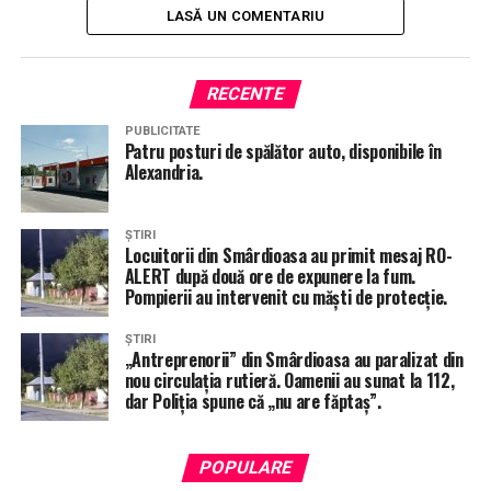
LASĂ UN COMENTARIU
RECENTE
PUBLICITATE
Patru posturi de spălător auto, disponibile în
Alexandria.
ȘTIRI
Locuitorii din Smârdioasa au primit mesaj RO-
ALERT după două ore de expunere la fum.
ÎNTÂMPLĂRI RECERENTE
Pompierii au intervenit cu măști de protecție.
ALEGERI 2024
AUR TELEORMAN
GABRIEL FLOREA
GEORGE SIMION IN TELEORMAN
STIRI ALEXANDRIA
STIRI TELEORMAN
TOTAL IMPACT
ȘTIRI
„Antreprenorii” din Smârdioasa au paralizat din
URMĂTORUL ARTICOL
nou circulația rutieră. Oamenii au sunat la 112,
Daniel Constantin: „Teleormanul merită un nivel de trai
dar Poliția spune că „nu are făptaș”.
decent și o economie prosperă”
NU RATA
POPULARE
Deputatul liberal Costel Barbu vrea să fie senator”de