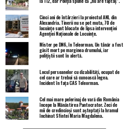
la 112, dar Poliția spune că „nu are făptaș”.
Întrebat ce anume îi dă încrederea că la aceste alegeri
teleormănenii vor vota altfel decât PSD și PNL, având în
vedere că cele două partide conduc județul aproape
Cinci ani de întârzieri la proiectul ANL din
Alexandria. Tinerii nu se pot muta, 70 de
dintotdeauna și au fost mereu opțiunile alegătorilor,
locuințe sunt blocate de lipsa intervenției
Simion a declarat pentru Total Impact că oamenii s-au
Agenției Naționale de Locuințe.
săturat să mai stea în genunchi, iar viitorul nu trebuie să
însemne numai corporații, ci și producători mici, pe care
Mister pe DN6, în Teleorman. Un tânăr a fost
găsit mort pe marginea drumului, iar
trebuie pus accent, cu fabrici de procesare și o industrie
polițiștii sunt în alertă.
românească pe care o putem avea din nou.
Locul persoanelor cu dizabilități, ocupat de
cel care ar trebui să cunoască legea.
Incident în fața CAS Teleorman.
Cel mai mare pelerinaj de vară din România
începe la Mănăstirea Pantocrator. Zeci de
mii de credincioși sunt așteptați la hramul
închinat Sfintei Maria Magdalena.