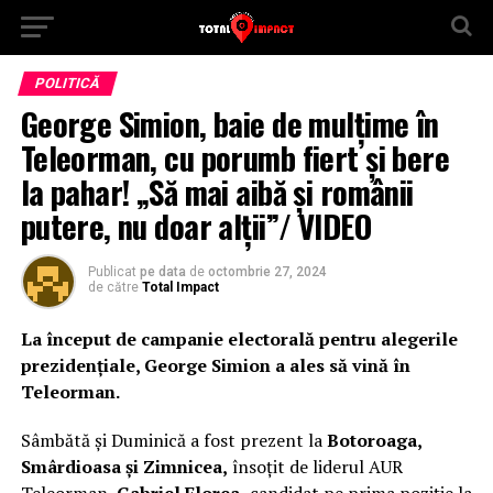
POLITICĂ
George Simion, baie de mulțime în
Teleorman, cu porumb fiert și bere
la pahar! „Să mai aibă și românii
putere, nu doar alții”/ VIDEO
Publicat
pe data
de
octombrie 27, 2024
de către
Total Impact
La început de campanie electorală pentru alegerile
prezidențiale, George Simion a ales să vină în
Teleorman.
Sâmbătă și Duminică a fost prezent la
Botoroaga,
Smârdioasa și Zimnicea,
însoțit de liderul AUR