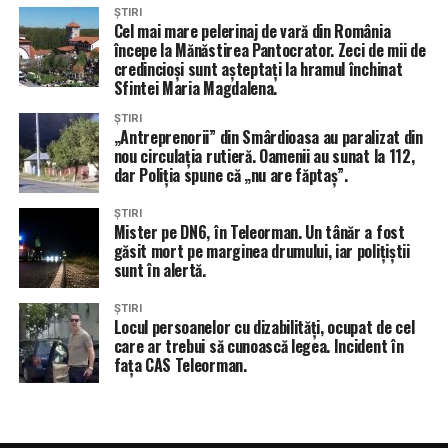
rând”, ca să își ia reperele de la firul ierbii : „Cele mai
ȘTIRI
eficiente proiecte pornesc de la ce spun oamenii”
Cel mai mare pelerinaj de vară din România
începe la Mănăstirea Pantocrator. Zeci de mii de
credincioși sunt așteptați la hramul închinat
Sfintei Maria Magdalena.
ȘTIRI
„Antreprenorii” din Smârdioasa au paralizat din
nou circulația rutieră. Oamenii au sunat la 112,
dar Poliția spune că „nu are făptaș”.
ȘTIRI
Mister pe DN6, în Teleorman. Un tânăr a fost
găsit mort pe marginea drumului, iar polițiștii
sunt în alertă.
ȘTIRI
Locul persoanelor cu dizabilități, ocupat de cel
care ar trebui să cunoască legea. Incident în
fața CAS Teleorman.