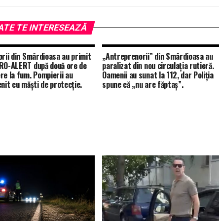
ATE TE INTERESEAZĂ
orii din Smârdioasa au primit
„Antreprenorii” din Smârdioasa au
RO-ALERT după două ore de
paralizat din nou circulația rutieră.
re la fum. Pompierii au
Oamenii au sunat la 112, dar Poliția
enit cu măști de protecție.
spune că „nu are făptaș”.