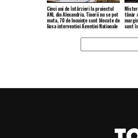
Cinci ani de întârzieri la proiectul
Mister
ANL din Alexandria. Tinerii nu se pot
tânăr 
muta, 70 de locuințe sunt blocate de
margine
lipsa intervenției Agenției Naționale
sunt în
de Locuințe.