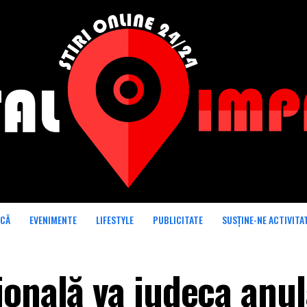
ICĂ
EVENIMENTE
LIFESTYLE
PUBLICITATE
SUSȚINE-NE ACTIVITA
ională va judeca anu