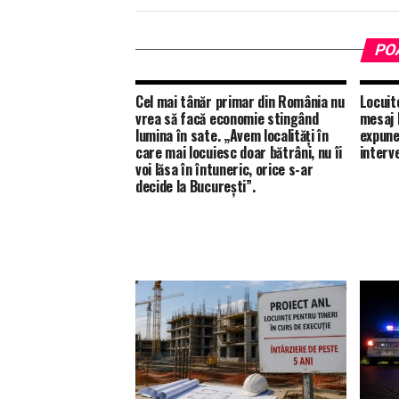
PO
Cel mai tânăr primar din România nu
Locuit
vrea să facă economie stingând
mesaj 
lumina în sate. „Avem localități în
expune
care mai locuiesc doar bătrâni, nu îi
interv
voi lăsa în întuneric, orice s-ar
decide la București”.