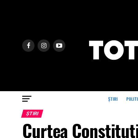
ȘTIRI
POLIT
ȘTIRI
Curtea Constituț