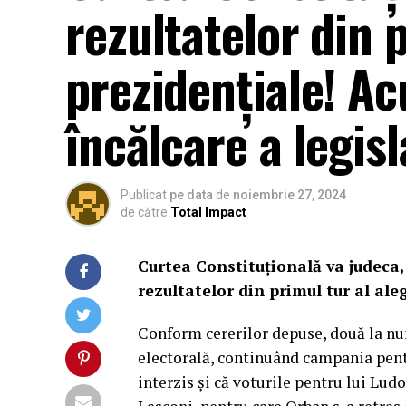
rezultatelor din p
prezidențiale! Ac
încălcare a legisl
Publicat
pe data
de
noiembrie 27, 2024
de către
Total Impact
Curtea Constituțională va judeca, 
rezultatelor din primul tur al ale
Conform cererilor depuse, două la num
electorală, continuând campania pentr
interzis și că voturile pentru lui Lud