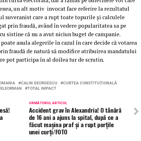
din cursa electorală, dar a rămas pe buletinele vot care
nea, un alt motiv invocat face referire la rezultatul
 suveranist care a rupt toate topurile și calculele
igat prin fraudă, având în vedere popularitatea sa pe
cu sistine că nu a avut niciun buget de campanie.
 poate anula alegerile în cazul în care decide că votarea
 prin fraudă de natură să modifice atribuirea mandatului
e pot participa în al doilea tur de scrutin.
ROMANIA
CALIN GEORGESCU
CURTEA CONSTITUȚIONALĂ
 TELEORMAN
TOTAL IMPACT
URMĂTORUL ARTICOL
esă!
Accident grav în Alexandria! O tânără
la
de 16 ani a ajuns la spital, după ce a
făcut mașina praf și a rupt porțile
unei curți/FOTO