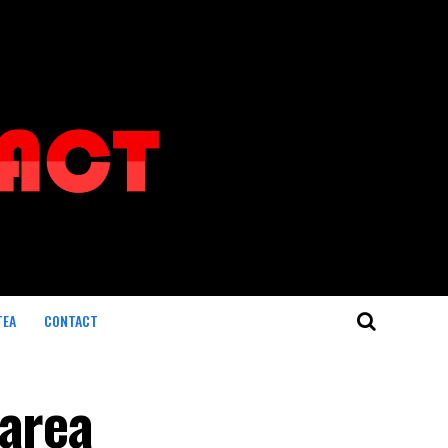
TEA
CONTACT
larea