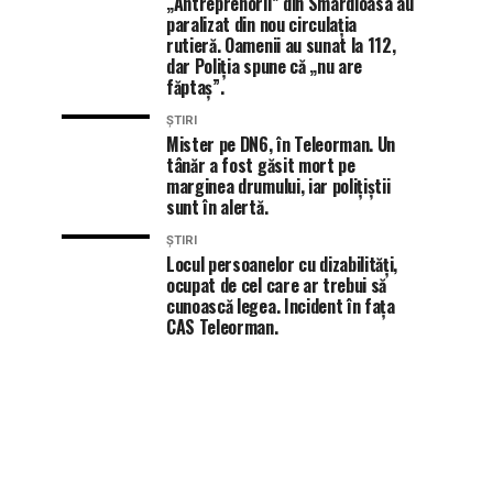
„Antreprenorii” din Smârdioasa au
paralizat din nou circulația
rutieră. Oamenii au sunat la 112,
dar Poliția spune că „nu are
făptaș”.
ȘTIRI
Mister pe DN6, în Teleorman. Un
tânăr a fost găsit mort pe
marginea drumului, iar polițiștii
sunt în alertă.
ȘTIRI
Locul persoanelor cu dizabilități,
ocupat de cel care ar trebui să
cunoască legea. Incident în fața
CAS Teleorman.