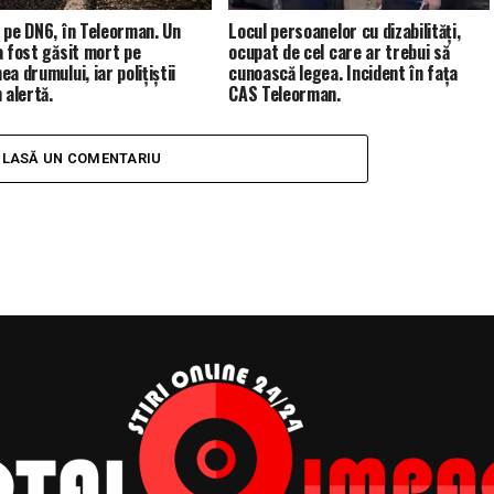
 pe DN6, în Teleorman. Un
Locul persoanelor cu dizabilități,
a fost găsit mort pe
ocupat de cel care ar trebui să
a drumului, iar polițiștii
cunoască legea. Incident în fața
 alertă.
CAS Teleorman.
LASĂ UN COMENTARIU