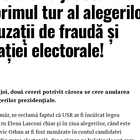
rimul tur al alegeril
uzații de fraudă și
ației electorale!
joi, două cereri potrivit cărora se cere anularea
gerilor prezidențiale.
ăr, se reclamă faptul că USR ar fi încălcat legea
u Elena Lasconi chiar și în ziua alegerilor, când este
ovic Orban ar fi fost numărate în contul candidatei