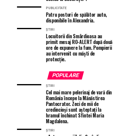
PUBLICITATE
Patru posturi de spălător auto,
disponibile în Alexandria.
ȘTIRI
Locuitorii din Smârdioasa au
primit mesaj RO-ALERT după două
ore de expunere la fum. Pompierii
au intervenit cu măști de
protecție.
POPULARE
ȘTIRI
Cel mai mare pelerinaj de vară din
România începe la Mănăstirea
Pantocrator. Zeci de mii de
credincioși sunt așteptați la
hramul închinat Sfintei Maria
Magdalena.
ȘTIRI