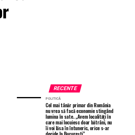
or
RECENTE
POLITICĂ
Cel mai tânăr primar din România
nu vrea să facă economie stingând
lumina în sate. „Avem localități în
care mai locuiesc doar bătrâni, nu
îi voi lăsa în întuneric, orice s-ar
decide la București”.