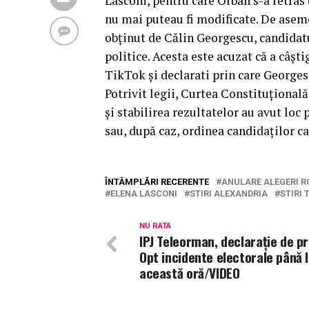
Lasconi, pentru care Orban s-a retras 
nu mai puteau fi modificate. De aseme
obținut de Călin Georgescu, candidatul
politice. Acesta este acuzat că a câșt
TikTok și declarati prin care Georges
Potrivit legii, Curtea Constituțională
și stabilirea rezultatelor au avut loc
sau, după caz, ordinea candidaților car
ÎNTÂMPLĂRI RECERENTE
ANULARE ALEGERI 
ELENA LASCONI
STIRI ALEXANDRIA
STIRI
NU RATA
IPJ Teleorman, declarație de pr
Opt incidente electorale până 
această oră/VIDEO