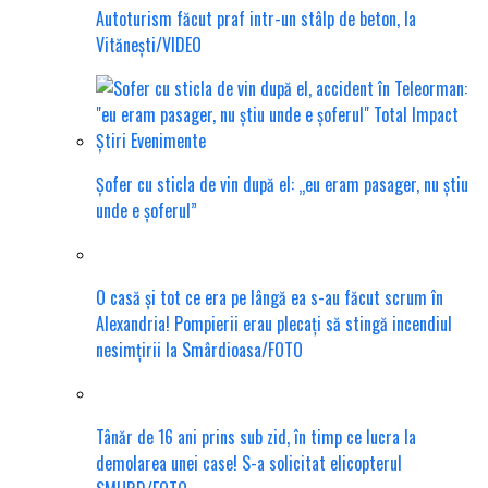
Autoturism făcut praf intr-un stâlp de beton, la
Vitănești/VIDEO
Șofer cu sticla de vin după el: „eu eram pasager, nu știu
unde e șoferul”
O casă și tot ce era pe lângă ea s-au făcut scrum în
Alexandria! Pompierii erau plecați să stingă incendiul
nesimțirii la Smârdioasa/FOTO
Tânăr de 16 ani prins sub zid, în timp ce lucra la
demolarea unei case! S-a solicitat elicopterul