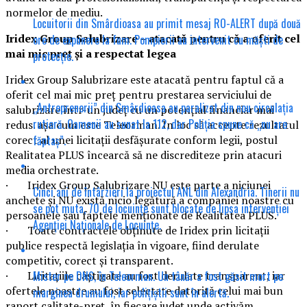
normelor de mediu.
Locuitorii din Smârdioasa au primit mesaj RO-ALERT după două
Iridex Group Salubrizare – atacată pentru că a oferit cel
ore de expunere la fum. Pompierii au intervenit cu măști de
mai mic preț și a respectat legea
protecție.
Iridex Group Salubrizare este atacată pentru faptul că a
oferit cel mai mic preț pentru prestarea serviciului de
„Antreprenorii” din Smârdioasa au paralizat din nou circulația
salubrizare într-un județ cu un potențial financiar mai
rutieră. Oamenii au sunat la 112, dar Poliția spune că „nu are
redus. așa cum este Teleorman. În loc să accepte rezultatul
făptaș”.
corect al unei licitații desfășurate conform legii, postul
Realitatea PLUS încearcă să ne discrediteze prin atacuri
media orchestrate.
· Iridex Group Salubrizare NU este parte a niciunei
Cinci ani de întârzieri la proiectul ANL din Alexandria. Tinerii nu
anchete și NU există nicio legătură a companiei noastre cu
se pot muta, 70 de locuințe sunt blocate de lipsa intervenției
persoanele sau faptele menționate de Realitatea PLUS.
Agenției Naționale de Locuințe.
· Toate contractele obținute de Iridex prin licitații
publice respectă legislația în vigoare, fiind derulate
competitiv, corect și transparent.
Mister pe DN6, în Teleorman. Un tânăr a fost găsit mort pe
· Licitațiile câștigate au fost derulate transparent, iar
ofertele noastre au fost selectate datorită celui mai bun
marginea drumului, iar polițiștii sunt în alertă.
raport calitate-preț, în fiecare județ unde activăm.