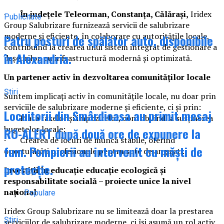
·
În județele Teleorman, Constanța, Călărași,
Iridex
Publicitate
Group Salubrizare furnizează servicii de salubrizare
moderne și eficiente, în colaborare cu autoritățile locale,
Patru posturi de spălător auto, disponibile
contribuind la crearea unui sistem integrat de gestionare a
în Alexandria.
deșeurilor, cu infrastructură modernă și optimizată.
Un partener activ în dezvoltarea comunităților locale
Știri
Suntem implicați activ în comunitățile locale, nu doar prin
serviciile de salubrizare moderne și eficiente, ci și prin:
Locuitorii din Smârdioasa au primit mesaj
· Plata taxelor și impozitelor, contribuind la susținerea
bugetelor locale;
RO-ALERT după două ore de expunere la
· Crearea de locuri de muncă stabile, oferind
fum. Pompierii au intervenit cu măști de
oportunități profesionale pentru sute de angajați.
protecție.
Investiții în educație educație ecologică și
responsabilitate socială – proiecte unice la nivel
național
Populare
Iridex Group Salubrizare nu se limitează doar la prestarea
Știri
serviciilor de salubrizare moderne, ci își asumă un rol activ