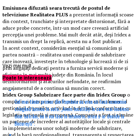
Emisiunea difuzată seara trecută de postul de
televiziune Realitatea PLUS
a prezentat informații scoase
din context, trunchiate și interpretate distorsionat, fără a
aduce probe concrete, într-un mod care creează artificial
percepția unei probleme. Mai mult decât atât, deși Iridex a
transmis un drept la replică, acesta nu a fost publicat.
În acest context, considerăm esențial să comunicăm și
partea noastră – realitatea unei companii de salubrizare
care inovează, investește în tehnologie și lucrează zi de zi
Vezi mai mult
prin angajați dedicați pentru a furniza servicii moderne și
eficiente în mai multe județe din România. În locul
Poate te interesează
dezinformărilor și atacurilor nefondate, ne reafirmăm
angajamentul de a continua să muncim corect.
Iridex Group Salubrizare face parte din Iridex Group
o
Cel mai tânăr primar din România nu vrea să facă economie
companie cu o experiență de peste 25 de ani în domeniul
gestionării deșeurilor, activând în deplină conformitate cu
stingând lumina în sate. „Avem localități în care mai locuiesc
legislația națională și europeană. Compania a fost și rămâne
doar bătrâni, nu îi voi lăsa în întuneric, orice s-ar decide la
un partener de încredere al autorităților locale și centrale
București”.
în implementarea unor soluții moderne de salubrizare,
având la bază profesionalismul, transparența și respectarea