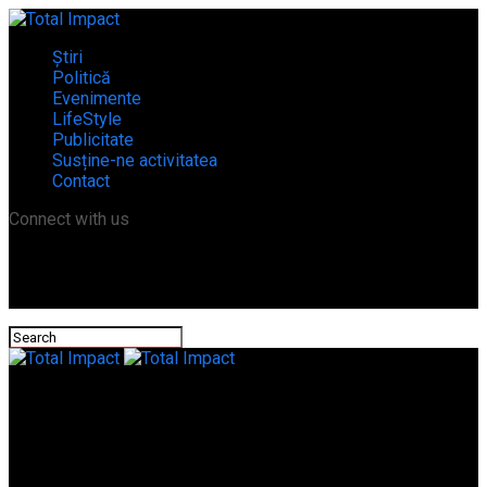
Știri
Politică
Evenimente
LifeStyle
Publicitate
Susține-ne activitatea
Contact
Connect with us
Total Impact
Iridex Group Salubrizare acuză dezinformare și atacuri fără
dovezi! Comunicat de presă!