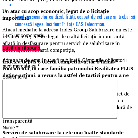
Un atac cu scop economic, legat de o licitație
Locul persoanelor cu dizabilități, ocupat de cel care ar trebui să
importantă
cunoască legea. Incident în fața CAS Teleorman.
Atacul mediatic la adresa Iridex Group Salubrizare nu este
Lasă un comentariu
întâmplător, ci este legat de o altă licitație importantă
aflată în desfășurare pentru servicii de salubrizare în
Lasă un răspuns
București. În această competiție,
Adresa ta de email nu va fi publicată.
Câmpurile obligatorii
Iridex a depus o ofertă competitivă, iar o firmă
sunt marcate cu
*
concurentă, în care familia patronului Realitatea PLUS
deține acțiuni, a recurs la astfel de tactici pentru a ne
Comentariu
*
discredita
.
Considerăm că acest lucru reflectă un evident conflict de
interese, în care un post de televiziune este utilizat ca
instrument de presiune pentru a influența o procedură de
achiziție publică ce trebuie să rămână corectă și
transparentă.
Nume
*
Servicii de salubrizare la cele mai înalte standarde