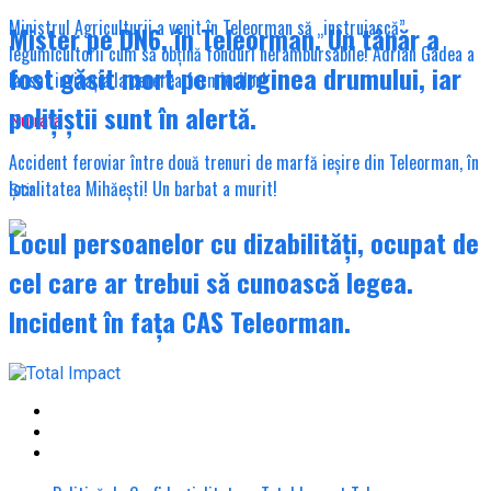
Ministrul Agriculturii a venit în Teleorman să „instruiască”
Mister pe DN6, în Teleorman. Un tânăr a
legumicultorii cum să obțină fonduri nerambursabile! Adrian Gâdea a
fost găsit mort pe marginea drumului, iar
lansat invitația la cererea fermierilor!
polițiștii sunt în alertă.
Nu rata
Accident feroviar între două trenuri de marfă ieșire din Teleorman, în
localitatea Mihăești! Un barbat a murit!
Știri
Locul persoanelor cu dizabilități, ocupat de
cel care ar trebui să cunoască legea.
Incident în fața CAS Teleorman.