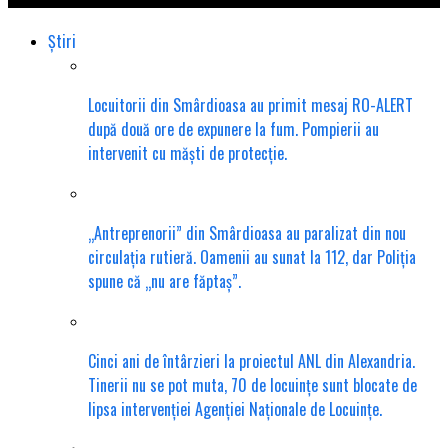
Știri
Locuitorii din Smârdioasa au primit mesaj RO-ALERT
după două ore de expunere la fum. Pompierii au
intervenit cu măști de protecție.
„Antreprenorii” din Smârdioasa au paralizat din nou
circulația rutieră. Oamenii au sunat la 112, dar Poliția
spune că „nu are făptaș”.
Cinci ani de întârzieri la proiectul ANL din Alexandria.
Tinerii nu se pot muta, 70 de locuințe sunt blocate de
lipsa intervenției Agenției Naționale de Locuințe.