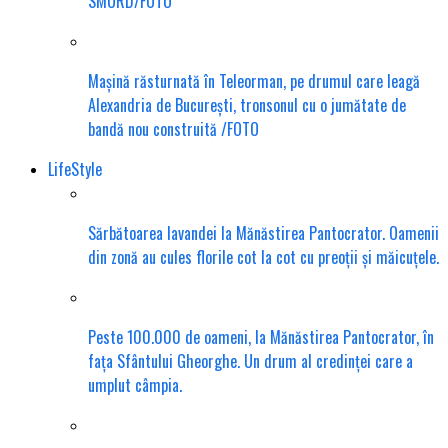
SMURD/FOTO
Mașină răsturnată în Teleorman, pe drumul care leagă
Alexandria de București, tronsonul cu o jumătate de
bandă nou construită /FOTO
LifeStyle
Sărbătoarea lavandei la Mănăstirea Pantocrator. Oamenii
din zonă au cules florile cot la cot cu preoții și măicuțele.
Peste 100.000 de oameni, la Mănăstirea Pantocrator, în
fața Sfântului Gheorghe. Un drum al credinței care a
umplut câmpia.