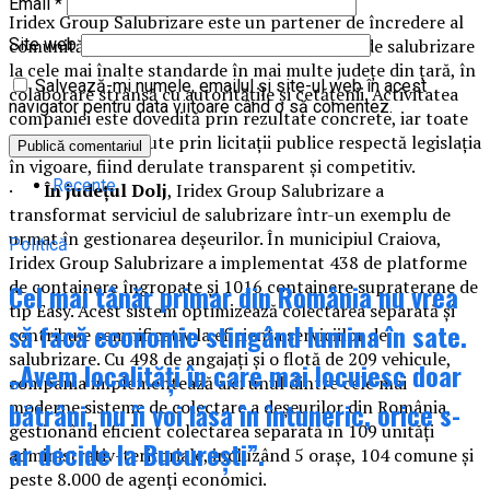
Email
*
Iridex Group Salubrizare este un partener de încredere al
comunităților din România, derulând servicii de salubrizare
Site web
la cele mai înalte standarde în mai multe județe din țară, în
Salvează-mi numele, emailul și site-ul web în acest
colaborare strânsă cu autoritățile și cetățenii. Activitatea
navigator pentru data viitoare când o să comentez.
companiei este dovedită prin rezultate concrete, iar toate
contractele obținute prin licitații publice respectă legislația
în vigoare, fiind derulate transparent și competitiv.
Recente
·
În județul Dolj
, Iridex Group Salubrizare a
transformat serviciul de salubrizare într-un exemplu de
urmat în gestionarea deșeurilor. În municipiul Craiova,
Politică
Iridex Group Salubrizare a implementat 438 de platforme
de containere îngropate și 1016 containere supraterane de
Cel mai tânăr primar din România nu vrea
tip Easy. Acest sistem optimizează colectarea separată și
să facă economie stingând lumina în sate.
contribuie semnificativ la eficiența serviciilor de
salubrizare. Cu 498 de angajați și o flotă de 209 vehicule,
„Avem localități în care mai locuiesc doar
compania implementează aici unul dintre cele mai
bătrâni, nu îi voi lăsa în întuneric, orice s-
moderne sisteme de colectare a deșeurilor din România,
gestionând eficient colectarea separată în 109 unități
ar decide la București”.
administrativ-teritoriale, incluzând 5 orașe, 104 comune și
peste 8.000 de agenți economici.