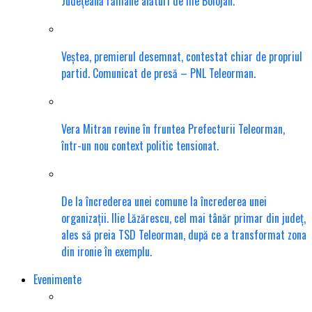
Județeană rămâne alături de Ilie Bolojan.
Veștea, premierul desemnat, contestat chiar de propriul
partid. Comunicat de presă – PNL Teleorman.
Vera Mitran revine în fruntea Prefecturii Teleorman,
într-un nou context politic tensionat.
De la încrederea unei comune la încrederea unei
organizații. Ilie Lăzărescu, cel mai tânăr primar din județ,
ales să preia TSD Teleorman, după ce a transformat zona
din ironie în exemplu.
Evenimente