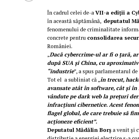
În cadrul celei de-a
VII-a ediții a C
în această săptămână,
deputatul Mă
fenomenului de criminalitate informat
concrete pentru
consolidarea securi
României.
„
Dacă cybercrime-ul ar fi o țară, a
după SUA și China, cu aproximativ 1
“industrie
”, a spus parlamentarul de
Tot el a subliniat că „
în trecut, hack
avansate atât în software, cât și în
vândute pe dark web la prețuri deriz
infracțiuni cibernetice. Acest fen
flagel global, de care trebuie să fim
acționeze eficient”.
Deputatul Mădălin Borș
a venit și 
distribuție a energiei electrice s-a 