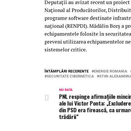
Deputații au avizat recent un proiect 
Național al Producătorilor, Distribuit
programe software destinate infrastru
național (RENPDI). Mădălin Borș a pro
echipamentele folosite în securitatea
preveni utilizarea echipamentelor ne
sistemelor critice.
ÎNTÂMPLĂRI RECERENTE
ENERGIE ROMANIA
SECURITATE CIBERNETICA
STIRI ALEXANDRI
NU RATA
PNL respinge afirmațiile minc
ale lui Victor Ponta: „Excluder
din PSD era firească, ca urmar
trădării”