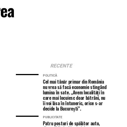
rea
RECENTE
POLITICĂ
Cel mai tânăr primar din România
nu vrea să facă economie stingând
lumina în sate. „Avem localități în
care mai locuiesc doar bătrâni, nu
îi voi lăsa în întuneric, orice s-ar
decide la București”.
PUBLICITATE
Patru posturi de spălător auto,