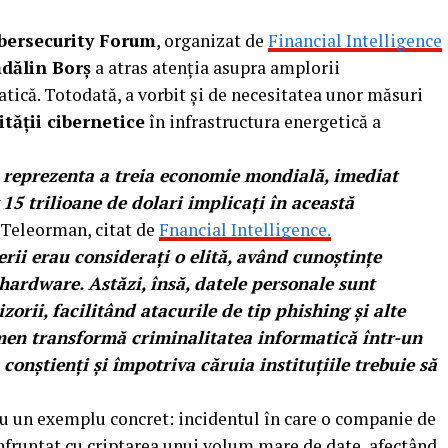
ybersecurity Forum
, organizat de
Financial Intelligence
dălin Borș
a atras atenția asupra amplorii
ică. Totodată, a vorbit și de necesitatea unor măsuri
tății cibernetice
în infrastructura energetică a
r reprezenta a treia economie mondială, imediat
5 trilioane de dolari implicați în această
 Teleorman, citat de
Fnancial Intelligence.
erii erau considerați o elită, având cunoștințe
 hardware. Astăzi, însă, datele personale sunt
orii, facilitând atacurile de tip phishing și alte
omen transformă criminalitatea informatică într-un
 conștienți și împotriva căruia instituțiile trebuie să
cu un exemplu concret: incidentul în care o companie de
confruntat cu criptarea unui volum mare de date, afectând