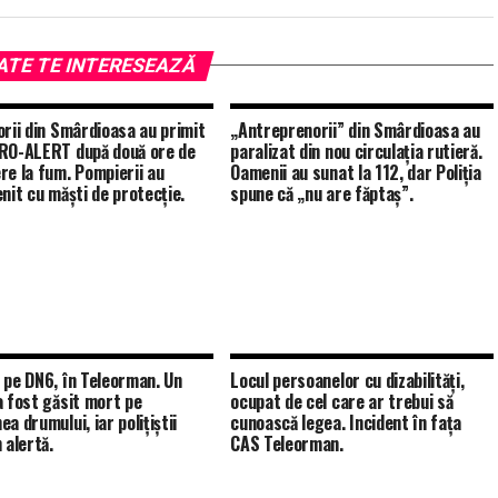
ATE TE INTERESEAZĂ
orii din Smârdioasa au primit
„Antreprenorii” din Smârdioasa au
RO-ALERT după două ore de
paralizat din nou circulația rutieră.
re la fum. Pompierii au
Oamenii au sunat la 112, dar Poliția
enit cu măști de protecție.
spune că „nu are făptaș”.
 pe DN6, în Teleorman. Un
Locul persoanelor cu dizabilități,
a fost găsit mort pe
ocupat de cel care ar trebui să
a drumului, iar polițiștii
cunoască legea. Incident în fața
 alertă.
CAS Teleorman.