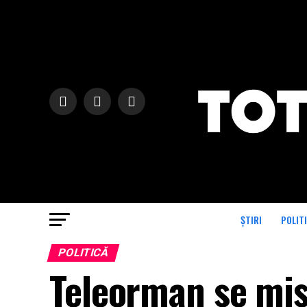
ȘTIRI
POLIT
POLITICĂ
Teleorman se miș