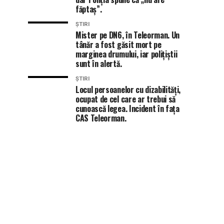
făptaș”.
ȘTIRI
Mister pe DN6, în Teleorman. Un
tânăr a fost găsit mort pe
marginea drumului, iar polițiștii
sunt în alertă.
ȘTIRI
Locul persoanelor cu dizabilități,
ocupat de cel care ar trebui să
cunoască legea. Incident în fața
CAS Teleorman.