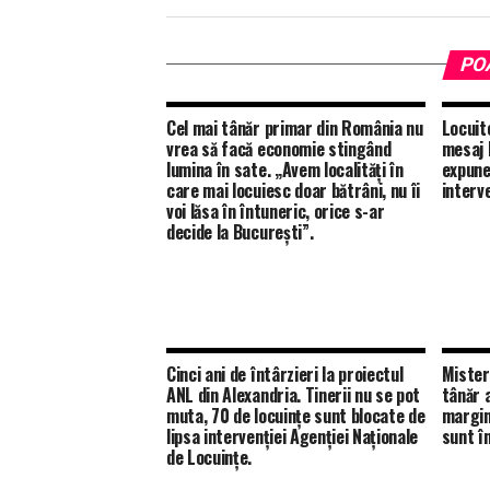
PO
Cel mai tânăr primar din România nu
Locuit
vrea să facă economie stingând
mesaj 
lumina în sate. „Avem localități în
expune
care mai locuiesc doar bătrâni, nu îi
interv
voi lăsa în întuneric, orice s-ar
decide la București”.
Cinci ani de întârzieri la proiectul
Mister
ANL din Alexandria. Tinerii nu se pot
tânăr 
muta, 70 de locuințe sunt blocate de
margine
lipsa intervenției Agenției Naționale
sunt în
de Locuințe.