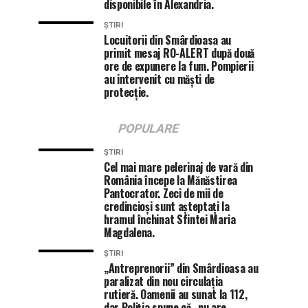
disponibile în Alexandria.
ȘTIRI
Locuitorii din Smârdioasa au
primit mesaj RO-ALERT după două
ore de expunere la fum. Pompierii
au intervenit cu măști de
protecție.
POPULARE
ȘTIRI
Cel mai mare pelerinaj de vară din
România începe la Mănăstirea
Pantocrator. Zeci de mii de
credincioși sunt așteptați la
hramul închinat Sfintei Maria
Magdalena.
ȘTIRI
„Antreprenorii” din Smârdioasa au
paralizat din nou circulația
rutieră. Oamenii au sunat la 112,
dar Poliția spune că „nu are