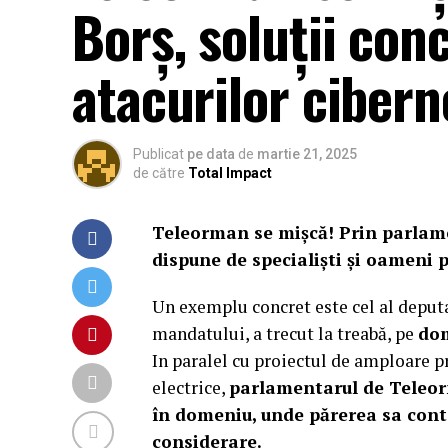
Borș, soluții con
atacurilor cibern
Publicat
pe data
de
martie 21, 2025
de către
Total Impact
Teleorman se mișcă! Prin parlament
dispune de specialiști și oameni
Un exemplu concret este cel al deput
mandatului, a trecut la treabă, pe
dom
In paralel cu proiectul de amploare p
electrice,
parlamentarul de Teleo
în domeniu,
unde părerea sa conte
considerare.