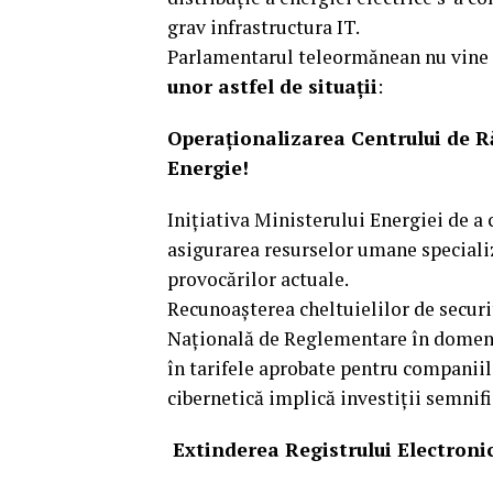
grav infrastructura IT.
Parlamentarul teleormănean nu vine do
unor astfel de situații
:
Operaționalizarea Centrului de Ră
Energie!
Inițiativa Ministerului Energiei de a 
asigurarea resurselor umane speciali
provocărilor actuale.
Recunoașterea cheltuielilor de securit
Națională de Reglementare în domeniu
în tarifele aprobate pentru companiile
cibernetică implică investiții semnifi
Extinderea Registrului Electroni