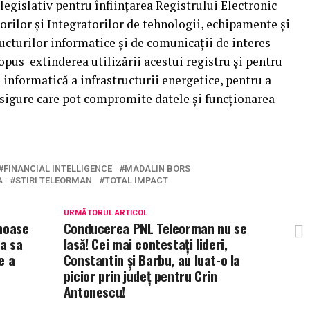
legislativ pentru înființarea Registrului Electronic
orilor și Integratorilor de tehnologii, echipamente și
cturilor informatice și de comunicații de interes
pus extinderea utilizării acestui registru și pentru
 informatică a infrastructurii energetice, pentru a
sigure care pot compromite datele și funcționarea
FINANCIAL INTELLIGENCE
MADALIN BORS
A
STIRI TELEORMAN
TOTAL IMPACT
URMĂTORUL ARTICOL
inoase
Conducerea PNL Teleorman nu se
ea sa
lasă! Cei mai contestați lideri,
e a
Constantin și Barbu, au luat-o la
picior prin județ pentru Crin
Antonescu!