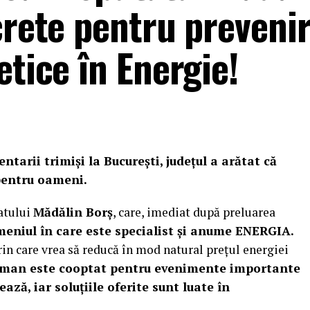
crete pentru preveni
etice în Energie!
arii trimiși la București, județul a arătat că
 pentru oameni.
atului
Mădălin Borș
, care, imediat după preluarea
eniul în care este specialist și anume ENERGIA.
rin care vrea să reducă în mod natural prețul energiei
rman este cooptat pentru evenimente importante
ază, iar soluțiile oferite sunt luate în