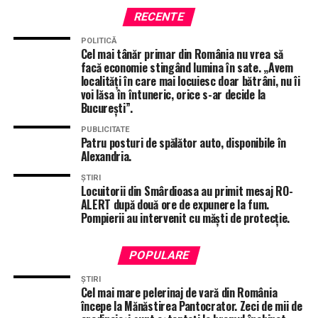
adaugă o viață curmată care putea fi salvată.
RECENTE
POLITICĂ
Cel mai tânăr primar din România nu vrea să
ÎNTÂMPLĂRI RECERENTE
CRIMA BECIU
CRIMA TELEORMAN
facă economie stingând lumina în sate. „Avem
IPJ TELEORMAN
STIRI ALEXANDRIA
STIRI TELEORMAN
localități în care mai locuiesc doar bătrâni, nu îi
TOTAL IMPACT
voi lăsa în întuneric, orice s-ar decide la
București”.
URMĂTORUL ARTICOL
Crima din Teleorman, o tragedie anunțată la 112!
PUBLICITATE
„Aspectele nu se confirmă”, iar acum tânăra mamă e
Patru posturi de spălător auto, disponibile în
moartă!
Alexandria.
NU RATA
ȘTIRI
DJ 503, proiect finalizat între Drăgănești Vlașca și
Locuitorii din Smârdioasa au primit mesaj RO-
ALERT după două ore de expunere la fum.
Dâmbovița, co-finanțat din fonduri europene!
Pompierii au intervenit cu măști de protecție.
POPULARE
ȘTIRI
Cel mai mare pelerinaj de vară din România
începe la Mănăstirea Pantocrator. Zeci de mii de