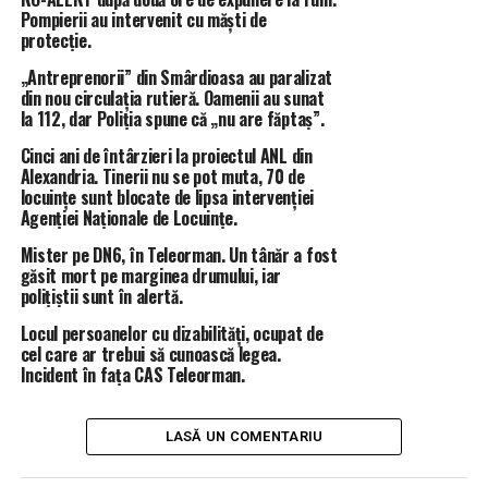
Pompierii au intervenit cu măști de
și brațului. Medicii spun că starea lui este critică.
protecție.
Tânăra ucisă era mamă a trei copii, de 3, 4 și 6 ani. Cei
„Antreprenorii” din Smârdioasa au paralizat
mici au rămas acum orfani de mamă, iar lumea lor s-a
din nou circulația rutieră. Oamenii au sunat
la 112, dar Poliția spune că „nu are făptaș”.
prăbușit într-o singură seară.
Cinci ani de întârzieri la proiectul ANL din
Procurorii și criminaliștii au deschis o anchetă amplă. Se
Alexandria. Tinerii nu se pot muta, 70 de
reconstituie pas cu pas tot ce s-a întâmplat.
locuințe sunt blocate de lipsa intervenției
Agenției Naționale de Locuințe.
Rămâne, totuși, întrebarea care apasă pe toată lumea:
Mister pe DN6, în Teleorman. Un tânăr a fost
cum e posibil ca o femeie care cere ajutor să moară,
găsit mort pe marginea drumului, iar
polițiștii sunt în alertă.
totuși, sub cuțitul celui de care trebuia să fie protejată?
Locul persoanelor cu dizabilități, ocupat de
Astfel de cazuri sunt destul de frecvente în România
cel care ar trebui să cunoască legea.
ultimilor ani. După fiecare tragedie, autoritățile ne
Incident în fața CAS Teleorman.
anunță că „așa nu se mai poate” și că „vor lucra la
proiecte de lege care să fie de folos și în practică, nu
LASĂ UN COMENTARIU
doar în teorie”, însă, până acum, singurul lucru la care s-
a lucrat este statistica la care, de fiecare dată, se mai