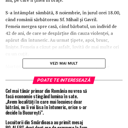
ani, pe care îl ținea în brațe.
S-a întâmplat sâmbătă, 8 noiembrie, în jurul orei 18.00,
când românii sărbătoreau Sf. Mihail și Gavril.
Femeia mergea spre casă, când bărbatul, un individ de
42 de ani, de care se despărțise din cauza violenței, a
apărut din întuneric. Au urmat țipete, apoi, brusc,
liniște. Femeia a căzut pe asfalt, lovită de mai multe ori
cu un cuțit.
VEZI MAI MULT
Martorii spun că tânăra îl reclamasese în repetate
rânduri la poliție. Se temea de el, iar autoritățile
emiseseră un ordin de protecție în urmă cu aproximativ
POATE TE INTERESEAZĂ
șase luni. Un act pe hârtie, care n-a putut opri o
Cel mai tânăr primar din România nu vrea să
tragedie. Agresorul o urmărea în continuare, apărea în
facă economie stingând lumina în sate.
fața casei, o intimida, iar ea trăia zilnic cu frica în suflet.
„Avem localități în care mai locuiesc doar
bătrâni, nu îi voi lăsa în întuneric, orice s-ar
decide la București”.
După ce a înjunghiat-o, bărbatul a fugit acasă. Câteva
minute mai târziu, a încercat să se sinucidă. A fost găsit
Locuitorii din Smârdioasa au primit mesaj
plin de sânge, cu plăgi adânci în zona gâtului, toracelui
RO-ALERT după două ore de expunere la fum.