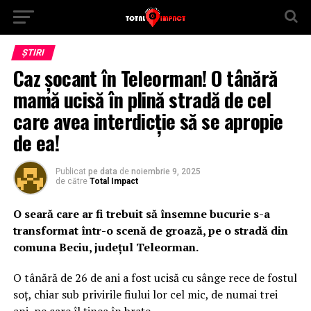
ȘTIRI
Caz șocant în Teleorman! O tânără
mamă ucisă în plină stradă de cel
care avea interdicție să se apropie
de ea!
Publicat
pe data
de
noiembrie 9, 2025
de către
Total Impact
O seară care ar fi trebuit să însemne bucurie s-a
transformat într-o scenă de groază, pe o stradă din
comuna Beciu, județul Teleorman.
O tânără de 26 de ani a fost ucisă cu sânge rece de fostul
soț, chiar sub privirile fiului lor cel mic, de numai trei