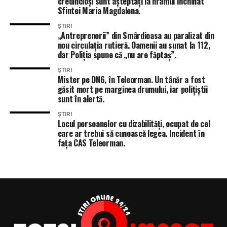
credincioși sunt așteptați la hramul închinat
Sfintei Maria Magdalena.
ȘTIRI
„Antreprenorii” din Smârdioasa au paralizat din
nou circulația rutieră. Oamenii au sunat la 112,
dar Poliția spune că „nu are făptaș”.
ȘTIRI
Mister pe DN6, în Teleorman. Un tânăr a fost
găsit mort pe marginea drumului, iar polițiștii
sunt în alertă.
ȘTIRI
Locul persoanelor cu dizabilități, ocupat de cel
care ar trebui să cunoască legea. Incident în
fața CAS Teleorman.