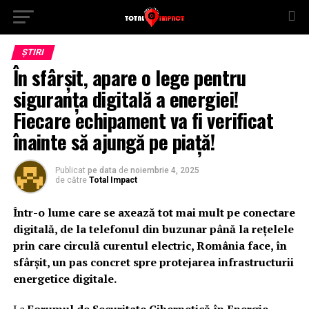
ȘTIRI
În sfârșit, apare o lege pentru
siguranța digitală a energiei!
Fiecare echipament va fi verificat
înainte să ajungă pe piață!
Publicat
pe data
de
noiembrie 4, 2025
de către
Total Impact
Într-o lume care se axează tot mai mult pe conectare
digitală, de la telefonul din buzunar până la rețelele
prin care circulă curentul electric, România face, în
sfârșit, un pas concret spre protejarea infrastructurii
energetice digitale.