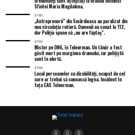
credincioși sunt așteptați la hramul închinat
pe funcționarii care batjocoresc cetățenii?
Sfintei Maria Magdalena.
NU RATA
Podul Giurgiu-Ruse, blocat o zi întreagă! Românii sunt
ȘTIRI
„Antreprenorii” din Smârdioasa au paralizat din
avertizați să-și schimbe traseul!
nou circulația rutieră. Oamenii au sunat la 112,
dar Poliția spune că „nu are făptaș”.
ȘTIRI
Mister pe DN6, în Teleorman. Un tânăr a fost
găsit mort pe marginea drumului, iar polițiștii
sunt în alertă.
ȘTIRI
Locul persoanelor cu dizabilități, ocupat de cel
care ar trebui să cunoască legea. Incident în
fața CAS Teleorman.