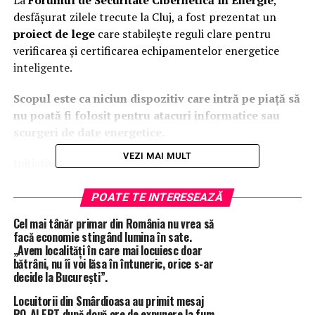
La
Forumul de Securitate Cibernetică în Energie
,
desfășurat zilele trecute la Cluj, a fost prezentat un
proiect de lege
care stabilește reguli clare pentru
verificarea și certificarea echipamentelor energetice
inteligente.
Scopul este ca niciun dispozitiv care intră pe piață să
nu poată fi folosit pentru atacuri informatice sau
scurgeri de date energetice.
VEZI MAI MULT
Inițiativa, aflată în avizare la Senat, prevede ca
Directoratul Național de Securitate Cibernetică (DNSC)
să stabilească standardele tehnice pentru producătorii
POATE TE INTERESEAZĂ
de energie electrică de până la 1 MW, adică acei
Cel mai tânăr primar din România nu vrea să
prosumatori și operatori mici care folosesc zilnic
facă economie stingând lumina în sate.
echipamente conectate la internet.
„Avem localități în care mai locuiesc doar
bătrâni, nu îi voi lăsa în întuneric, orice s-ar
decide la București”.
„
Fiecare echipament, invertor, contor inteligent sau
sistem de management energetic va fi verificat și
Locuitorii din Smârdioasa au primit mesaj
certificat înainte de a fi introdus pe piață
„, a explicat
RO-ALERT după două ore de expunere la fum.