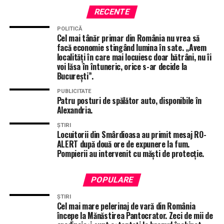
Evenimentul de la Cluj a adus la aceeași masă specialiști
RECENTE
din domeniul energetic, experți în securitate cibernetică
POLITICĂ
și reprezentanți ai instituțiilor de stat, într-o dezbatere
Cel mai tânăr primar din România nu vrea să
care, de data aceasta, nu s-a oprit la teorie.
facă economie stingând lumina în sate. „Avem
localități în care mai locuiesc doar bătrâni, nu îi
„
Securitatea energetică nu e doar o chestiune
voi lăsa în întuneric, orice s-ar decide la
București”.
tehnică, este o responsabilitate comună. România
trebuie să fie pregătită, protejată și sigură digital”
, a
PUBLICITATE
Patru posturi de spălător auto, disponibile în
precizat
Mădălin Borș,
deputatul de Teleorman
Alexandria.
specialist în energie.
ȘTIRI
Locuitorii din Smârdioasa au primit mesaj RO-
ALERT după două ore de expunere la fum.
Pompierii au intervenit cu măști de protecție.
ÎNTÂMPLĂRI RECERENTE
DEPUTAT PSD TELEORMAN
MADALIN BORS
PROIECT LEGE SECURITATE CIBERNEGICA
STIRI ALEXANDRIA
STIRI TELEORMAN
TOTAL IMPACT
POPULARE
URMĂTORUL ARTICOL
ȘTIRI
Proiect de lege! Amenzi de 20.000 de lei pentru „lipsă
Cel mai mare pelerinaj de vară din România
începe la Mănăstirea Pantocrator. Zeci de mii de
de respect” față de funcționari. Dar cine îi amendează