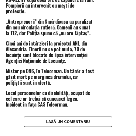
Pompierii au intervenit cu măști de
inițiatorul
proiectului
, deputatul de Teleorman
protecție.
Mădălin Borș
, prezent la eveniment în calitate de
speaker.
„Antreprenorii” din Smârdioasa au paralizat
din nou circulația rutieră. Oamenii au sunat
Practic, se creează o legătură directă între producătorii
la 112, dar Poliția spune că „nu are făptaș”.
de echipamente și DNSC, ceea ce înseamnă mai puține
riscuri pentru rețelele digitale și mai mult control
Cinci ani de întârzieri la proiectul ANL din
Alexandria. Tinerii nu se pot muta, 70 de
asupra datelor energetice ale românilor.
locuințe sunt blocate de lipsa intervenției
Agenției Naționale de Locuințe.
„
Scopul este securitatea firmware-urilor și protejarea
datelor energetice de accesul neautorizat, mai ales
Mister pe DN6, în Teleorman. Un tânăr a fost
găsit mort pe marginea drumului, iar
din partea actorilor statali din afara Spațiului
polițiștii sunt în alertă.
Economic European”,
a mai spus
Borș
.
Locul persoanelor cu dizabilități, ocupat de
România are peste 400.000 de utilizatori de
cel care ar trebui să cunoască legea.
Incident în fața CAS Teleorman.
echipamente sub 1 MW, dintre care peste 300.000 sunt
prosumatori. În lipsa unor reguli clare, aceste sisteme
pot deveni ușor o poartă de intrare pentru atacuri
LASĂ UN COMENTARIU
informatice care pot afecta stabilitatea energetică.