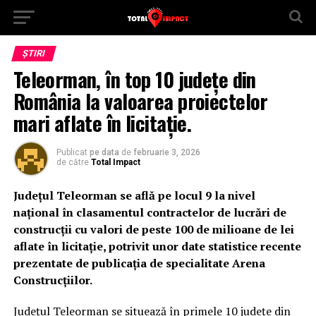
ȘTIRI
Teleorman, în top 10 județe din
România la valoarea proiectelor
mari aflate în licitație.
Publicat
pe data
de
februarie 3, 2026
de către
Total Impact
Județul Teleorman se află pe locul 9 la nivel
național în clasamentul contractelor de lucrări de
construcții cu valori de peste 100 de milioane de lei
aflate în licitație, potrivit unor date statistice recente
prezentate de publicația de specialitate Arena
Construcțiilor.
Județul Teleorman se situează în primele 10 județe din