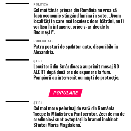
Primăria Sectorului 3.
POLITICĂ
Cel mai tânăr primar din România nu vrea să
NU RATA
facă economie stingând lumina în sate. „Avem
Teleorman, inclus într-un proiect european pentru
localități în care mai locuiesc doar bătrâni, nu îi
pregătirea comunităților în fața schimbărilor climatice.
voi lăsa în întuneric, orice s-ar decide la
București”.
PUBLICITATE
Patru posturi de spălător auto, disponibile în
Alexandria.
ȘTIRI
Locuitorii din Smârdioasa au primit mesaj RO-
ALERT după două ore de expunere la fum.
Pompierii au intervenit cu măști de protecție.
POPULARE
ȘTIRI
Cel mai mare pelerinaj de vară din România
începe la Mănăstirea Pantocrator. Zeci de mii de
credincioși sunt așteptați la hramul închinat
Sfintei Maria Magdalena.