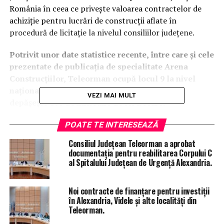
România în ceea ce privește valoarea contractelor de
achiziție pentru lucrări de construcții aflate în
procedură de licitație la nivelul consiliilor județene.
Potrivit unor date statistice recente, între care și cele
prezentate de publicația de specialitate Arena
Construcțiilor, Teleorman ocupă locul 9 la nivel
național, cu proiecte a căror valoare estimată
VEZI MAI MULT
depășește 100 de milioane de lei fiecare.
În cazul județului Teleorman, valoarea totală estimată a
POATE TE INTERESEAZĂ
contractelor aflate în licitație este de aproximativ 496
Consiliul Județean Teleorman a aprobat
de milioane de lei, iar peste 90% din această sumă
documentația pentru reabilitarea Corpului C
provine din fonduri europene.
al Spitalului Județean de Urgență Alexandria.
Președintele Consiliului Județean Teleorman,
Noi contracte de finanțare pentru investiții
Adrian Gâdea, consideră că această poziționare
în Alexandria, Videle și alte localități din
reflectă eforturile administrației județene de a
Teleorman.
atrage investiții și de a dezvolta infrastructura