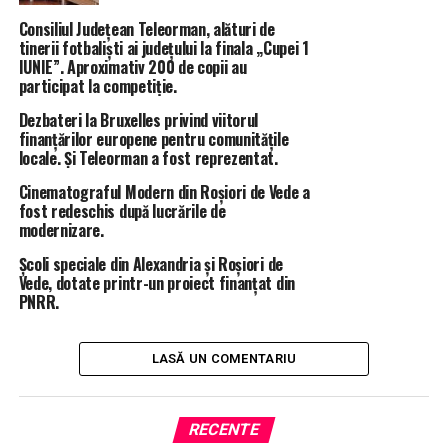
locală.
Consiliul Județean Teleorman, alături de
tinerii fotbaliști ai județului la finala „Cupei 1
Potrivit acestuia, valoarea reală a investițiilor derulate
IUNIE”. Aproximativ 200 de copii au
de Consiliul Județean este chiar mai mare, deoarece
participat la competiție.
clasamentul ia în calcul doar proiectele individuale care
Dezbateri la Bruxelles privind viitorul
depășesc pragul de 100 de milioane de lei, fără a include
finanțărilor europene pentru comunitățile
proiectele mai mici aflate în implementare sau
locale. Și Teleorman a fost reprezentat.
pregătire.
Cinematograful Modern din Roșiori de Vede a
fost redeschis după lucrările de
Reprezentanții administrației județene spun că
modernizare.
obiectivul rămâne atragerea și implementarea cât mai
Școli speciale din Alexandria și Roșiori de
multor proiecte de investiții, care să contribuie la
Vede, dotate printr-un proiect finanțat din
modernizarea infrastructurii și la dezvoltarea județului.
PNRR.
LASĂ UN COMENTARIU
ÎNTÂMPLĂRI RECERENTE
ADRIAN GADEA
CJ TELEORMAN
TELEORMAN IN TOP LA INVESTITII
URMĂTORUL ARTICOL
RECENTE
Robert Negoiță, vizat de o anchetă DNA. Percheziții la