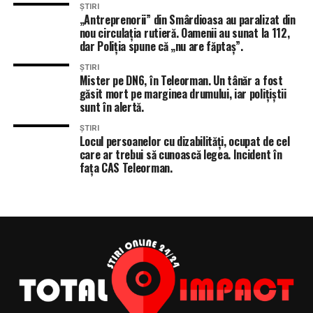
ȘTIRI
„Antreprenorii” din Smârdioasa au paralizat din
nou circulația rutieră. Oamenii au sunat la 112,
dar Poliția spune că „nu are făptaș”.
ȘTIRI
Mister pe DN6, în Teleorman. Un tânăr a fost
găsit mort pe marginea drumului, iar polițiștii
sunt în alertă.
ȘTIRI
Locul persoanelor cu dizabilități, ocupat de cel
care ar trebui să cunoască legea. Incident în
fața CAS Teleorman.