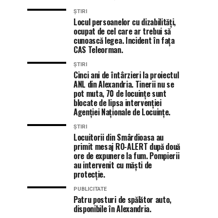
ȘTIRI
Locul persoanelor cu dizabilități,
ocupat de cel care ar trebui să
cunoască legea. Incident în fața
CAS Teleorman.
ȘTIRI
Cinci ani de întârzieri la proiectul
ANL din Alexandria. Tinerii nu se
pot muta, 70 de locuințe sunt
blocate de lipsa intervenției
Agenției Naționale de Locuințe.
ȘTIRI
Locuitorii din Smârdioasa au
primit mesaj RO-ALERT după două
ore de expunere la fum. Pompierii
au intervenit cu măști de
protecție.
PUBLICITATE
Patru posturi de spălător auto,
disponibile în Alexandria.