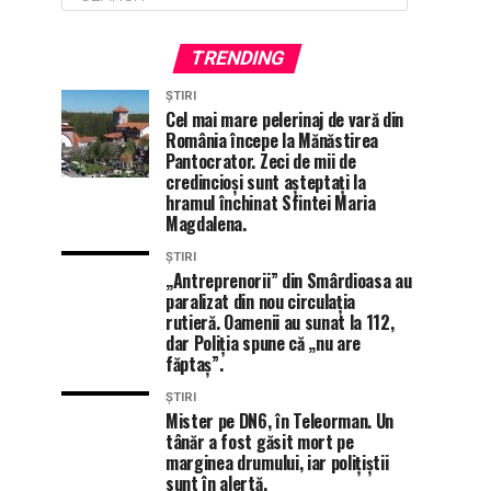
TRENDING
ȘTIRI
Cel mai mare pelerinaj de vară din
România începe la Mănăstirea
Pantocrator. Zeci de mii de
credincioși sunt așteptați la
hramul închinat Sfintei Maria
Magdalena.
ȘTIRI
„Antreprenorii” din Smârdioasa au
paralizat din nou circulația
rutieră. Oamenii au sunat la 112,
dar Poliția spune că „nu are
făptaș”.
ȘTIRI
Mister pe DN6, în Teleorman. Un
tânăr a fost găsit mort pe
marginea drumului, iar polițiștii
sunt în alertă.