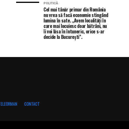
POLITICĂ
Cel mai tânăr primar din România
nu vrea să facă economie stingând
lumina în sate. „Avem localități în
care mai locuiesc doar bătrâni, nu
îi voi lăsa în întuneric, orice s-ar
decide la București”.
 TELEORMAN
CONTACT