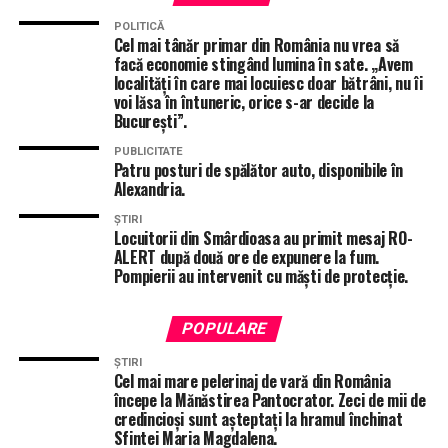
POLITICĂ
Cel mai tânăr primar din România nu vrea să
facă economie stingând lumina în sate. „Avem
localități în care mai locuiesc doar bătrâni, nu îi
voi lăsa în întuneric, orice s-ar decide la
București”.
PUBLICITATE
ÎNTÂMPLĂRI RECERENTE
OPERATIUNEA JUPITER
Patru posturi de spălător auto, disponibile în
PERCHEZITII ROMANIA
POLIȚIA ROMÂNĂ
Alexandria.
STIRI ALEXANDRIA
STIRI TELEORMAN
TOTAL IMPACT
ȘTIRI
URMĂTORUL ARTICOL
Locuitorii din Smârdioasa au primit mesaj RO-
Pericol în Teleorman! O locomotivă și două vagoane
ALERT după două ore de expunere la fum.
încărcate cu benzină au deraiat!
Pompierii au intervenit cu măști de protecție.
NU RATA
Tânăr motociclist ucis de neatenție pe o șosea din
POPULARE
Teleorman!
ȘTIRI
Cel mai mare pelerinaj de vară din România
începe la Mănăstirea Pantocrator. Zeci de mii de
credincioși sunt așteptați la hramul închinat
Sfintei Maria Magdalena.