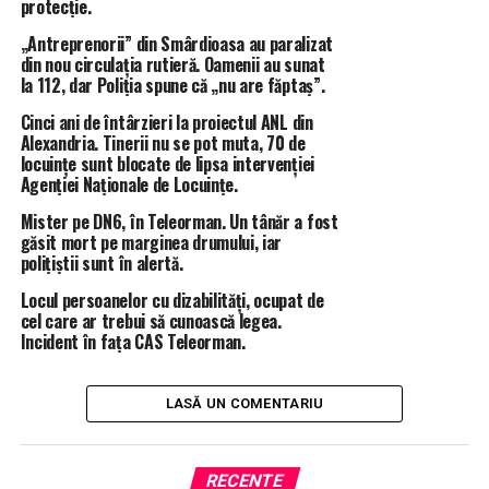
protecție.
luate la nivelul Poliției Române, pentru combaterea
„Antreprenorii” din Smârdioasa au paralizat
infracționalității de orice fel”
,a transmis Poliția Română.
din nou circulația rutieră. Oamenii au sunat
la 112, dar Poliția spune că „nu are făptaș”.
Cinci ani de întârzieri la proiectul ANL din
Alexandria. Tinerii nu se pot muta, 70 de
locuințe sunt blocate de lipsa intervenției
Agenției Naționale de Locuințe.
Mister pe DN6, în Teleorman. Un tânăr a fost
găsit mort pe marginea drumului, iar
polițiștii sunt în alertă.
Locul persoanelor cu dizabilități, ocupat de
cel care ar trebui să cunoască legea.
Incident în fața CAS Teleorman.
LASĂ UN COMENTARIU
RECENTE