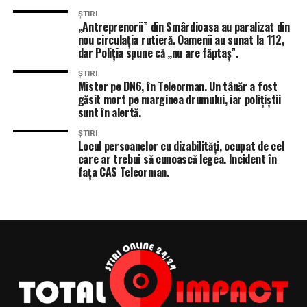
ȘTIRI
„Antreprenorii” din Smârdioasa au paralizat din
nou circulația rutieră. Oamenii au sunat la 112,
dar Poliția spune că „nu are făptaș”.
ȘTIRI
Mister pe DN6, în Teleorman. Un tânăr a fost
găsit mort pe marginea drumului, iar polițiștii
sunt în alertă.
ȘTIRI
Locul persoanelor cu dizabilități, ocupat de cel
care ar trebui să cunoască legea. Incident în
fața CAS Teleorman.