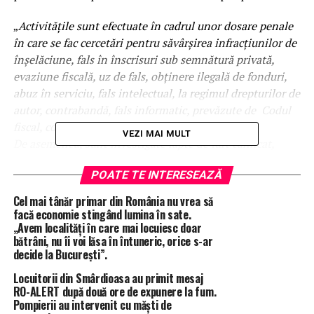
„
Activitățile sunt efectuate în cadrul unor dosare penale
în care se fac cercetări pentru săvârșirea infracțiunilor de
înșelăciune, fals în înscrisuri sub semnătură privată,
evaziune fiscală, uz de fals, obținere ilegală de fonduri,
abuz în serviciu, fals intelectual, la regimul drepturilor de
autor, contrabandă, fals informatic, prevăzute de Codul
fiscal, contrafacere și spălarea banilor.
VEZI MAI MULT
De asemenea, sunt investigate fapte de furt calificat,
delapidare, privind regimul deșeurilor, distrugere,
POATE TE INTERESEAZĂ
camătă, tăinuire, la Codul Silvic și nerespectarea
regimului armelor și al munițiilor.
Cel mai tânăr primar din România nu vrea să
Acțiunile urmăresc documentarea activității infracționale
facă economie stingând lumina în sate.
„Avem localități în care mai locuiesc doar
a persoanelor cercetate, recuperarea prejudiciilor și
bătrâni, nu îi voi lăsa în întuneric, orice s-ar
indisponibilizarea bunurilor obținute din săvârșirea de
decide la București”.
infracțiuni sau deținute ilegal.
Persoanele depistate vor fi
Locuitorii din Smârdioasa au primit mesaj
conduse la audieri, în vederea luării măsurilor legale în
RO-ALERT după două ore de expunere la fum.
fiecare cauză.
Pompierii au intervenit cu măști de
Activitățile de astăzi se desfășoară în contextul măsurilor