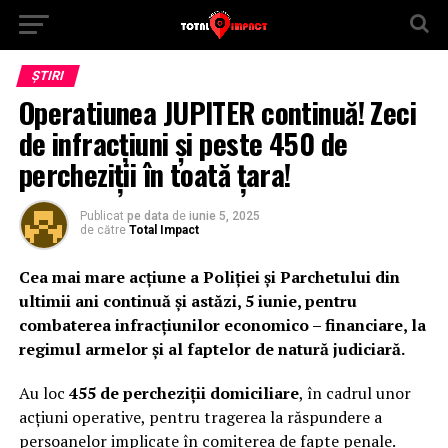
ȘTIRI
Operatiunea JUPITER continuă! Zeci
de infracțiuni și peste 450 de
percheziții în toată țara!
Publicat
pe data
de
iunie 5, 2025
de către
Total Impact
Cea mai mare acțiune a Poliției și Parchetului din
ultimii ani continuă și astăzi, 5 iunie, pentru
combaterea infracțiunilor economico – financiare, la
regimul armelor și al faptelor de natură judiciară.
Au loc
455 de percheziții domiciliare
, în cadrul unor
acțiuni operative, pentru tragerea la răspundere a
persoanelor implicate în comiterea de fapte penale.