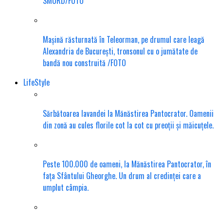
SMURD/FOTO
Mașină răsturnată în Teleorman, pe drumul care leagă
Alexandria de București, tronsonul cu o jumătate de
bandă nou construită /FOTO
LifeStyle
Sărbătoarea lavandei la Mănăstirea Pantocrator. Oamenii
din zonă au cules florile cot la cot cu preoții și măicuțele.
Peste 100.000 de oameni, la Mănăstirea Pantocrator, în
fața Sfântului Gheorghe. Un drum al credinței care a
umplut câmpia.