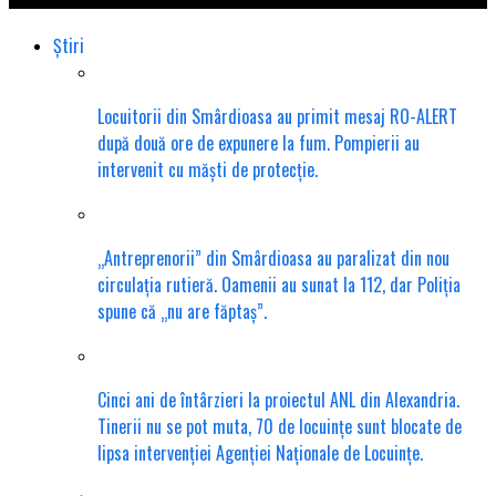
Știri
Locuitorii din Smârdioasa au primit mesaj RO-ALERT
după două ore de expunere la fum. Pompierii au
intervenit cu măști de protecție.
„Antreprenorii” din Smârdioasa au paralizat din nou
circulația rutieră. Oamenii au sunat la 112, dar Poliția
spune că „nu are făptaș”.
Cinci ani de întârzieri la proiectul ANL din Alexandria.
Tinerii nu se pot muta, 70 de locuințe sunt blocate de
lipsa intervenției Agenției Naționale de Locuințe.