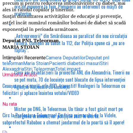
precum și pentru reducerea îmbolnăvirilor cu diabet, mai
ore de expunere la fum. Pompierii au intervenit cu măști de
ales în rândul copiilor și tinerilor.
protecție.
Susţin dinamizarea activităţilor de educaţie şi prevenţie,
astfel încât numărul românilor bolnavi de diabet să scadă
exponențial în perioada următoare.
„Antreprenorii” din Smârdioasa au paralizat din nou circulația
Deputat PNL Teleorman,
rutieră. Oamenii au sunat la 112, dar Poliția spune că „nu are
MARIA STOIAN
făptaș”.
Întâmplări Recerente
Camera Deputatilor
Deputat pnl
teleorman
Maria Stoian
Pacienti diabetici masuri
Stiri
Alexandria
Stiri Teleorman
Total impact
Cinci ani de întârzieri la proiectul ANL din Alexandria. Tinerii nu
Următorul Articol
se pot muta, 70 de locuințe sunt blocate de lipsa intervenției
Ceaușescu n-a murit, e în PSD, travestit! Realegeri la Teleorman cu
Agenției Naționale de Locuințe.
felicitări și aplauze înaintea votului/VIDEO
Nu rata
Mister pe DN6, în Teleorman. Un tânăr a fost găsit mort pe
Circ la Prefectura Teleorman! De frica primarului de la Videle,
marginea drumului, iar polițiștii sunt în alertă.
subprefectul Rababoc a chemat jandarmul de la poartă să îl apere!