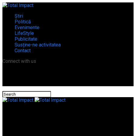
Știri
Politică
Evenimente
LifeStyle
Publicitate
Susține-ne activitatea
Contact
Connect with us
Total Impact
Măsuri active pentru respectarea drepturilor pacienților
diabetici!