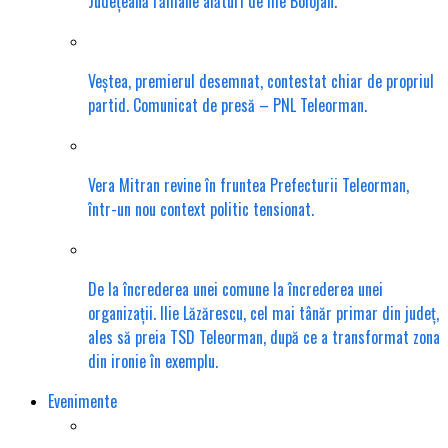
Județeană rămâne alături de Ilie Bolojan.
Veștea, premierul desemnat, contestat chiar de propriul
partid. Comunicat de presă – PNL Teleorman.
Vera Mitran revine în fruntea Prefecturii Teleorman,
într-un nou context politic tensionat.
De la încrederea unei comune la încrederea unei
organizații. Ilie Lăzărescu, cel mai tânăr primar din județ,
ales să preia TSD Teleorman, după ce a transformat zona
din ironie în exemplu.
Evenimente