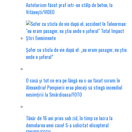
Autoturism făcut praf intr-un stâlp de beton, la
Vitănești/VIDEO
Șofer cu sticla de vin după el: „eu eram pasager, nu știu
unde e șoferul”
O casă și tot ce era pe lângă ea s-au făcut scrum în
Alexandria! Pompierii erau plecați să stingă incendiul
nesimțirii la Smârdioasa/FOTO
Tânăr de 16 ani prins sub zid, în timp ce lucra la
demolarea unei case! S-a solicitat elicopterul