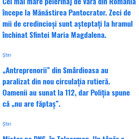
Cel mai mare pelerinaj de vară din România
începe la Mănăstirea Pantocrator. Zeci de
mii de credincioși sunt așteptați la hramul
închinat Sfintei Maria Magdalena.
Știri
„Antreprenorii” din Smârdioasa au
paralizat din nou circulația rutieră.
Oamenii au sunat la 112, dar Poliția spune
că „nu are făptaș”.
Știri
Mister pe DN6, în Teleorman. Un tânăr a