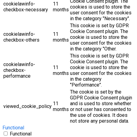
Cookie Consent plugin. The
cookielawinfo-
11
cookies is used to store the
checkbox-necessary
months
user consent for the cookies
in the category "Necessary".
This cookie is set by GDPR
Cookie Consent plugin. The
cookielawinfo-
11
cookie is used to store the
checkbox-others
months
user consent for the cookies
in the category "Other.
This cookie is set by GDPR
Cookie Consent plugin. The
cookielawinfo-
11
cookie is used to store the
checkbox-
months
user consent for the cookies
performance
in the category
"Performance".
The cookie is set by the
GDPR Cookie Consent plugin
11
and is used to store whether
viewed_cookie_policy
months
or not user has consented to
the use of cookies. It does
not store any personal data.
Functional
Functional