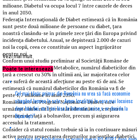
milioane. Diabetul va ocupa locul 7 între cauzele de deces
în anul 2030.
Federaţia Internaţională de Diabet estimează că în România
sunt peste două milioane de persoane cu diabet, țara
noastră clasându-se în primele zece ţări din Europa privind
incidenţa diabetului. Anual, se depistează 2.000 de cazuri
noi la copii, ceea ce constituie un aspect îngrijorător
pentru noi.
Vezi mai mult
Conform unui studiu preliminar al Societății Române de
Diabet, Nutriţie şi Boli Metabolice, numărul diabeticilor din
Poate te interesează
ţară a crescut cu 30% în ultimii ani, iar majoritatea celor
care suferă de această afecţiune au peste 45 de ani. Se
estimează că numărul diabeticilor din România va fi de
Cel mai tânăr primar din România nu vrea să facă economie
peste 1,7 milioane în anul 2030.
stingând lumina în sate. „Avem localități în care mai locuiesc
România are un Program Naţional de Diabet, care
doar bătrâni, nu îi voi lăsa în întuneric, orice s-ar decide la
urmăreşte îmbunătăţirea stării de sănătate, creşterea
București”.
speranţei de viaţă a bolnavilor, precum şi asigurarea
accesului la tratament.
Consider că statul român trebuie să ia în continuare măsuri
active pentru respectarea drepturilor pacienților diabetici,
Locuitorii din Smârdioasa au primit mesaj RO-ALERT după două