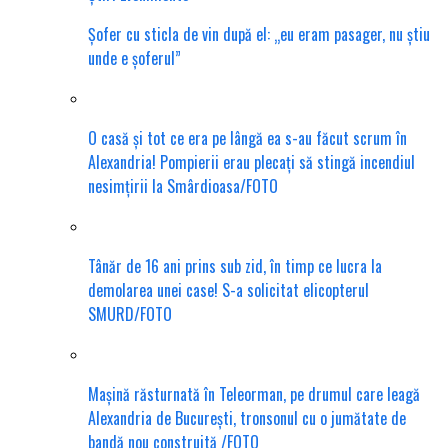
Șofer cu sticla de vin după el: „eu eram pasager, nu știu
unde e șoferul”
O casă și tot ce era pe lângă ea s-au făcut scrum în
Alexandria! Pompierii erau plecați să stingă incendiul
nesimțirii la Smârdioasa/FOTO
Tânăr de 16 ani prins sub zid, în timp ce lucra la
demolarea unei case! S-a solicitat elicopterul
SMURD/FOTO
Mașină răsturnată în Teleorman, pe drumul care leagă
Alexandria de București, tronsonul cu o jumătate de
bandă nou construită /FOTO