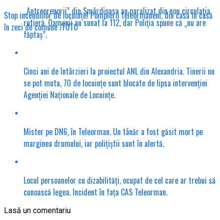
„Antreprenorii” din Smârdioasa au paralizat din nou circulația
Stop incendiilor de locuințe! Pompierii teleormăneni, din casă în casă
rutieră. Oamenii au sunat la 112, dar Poliția spune că „nu are
în zeci de comune /FOTO
făptaș”.
Cinci ani de întârzieri la proiectul ANL din Alexandria. Tinerii nu
se pot muta, 70 de locuințe sunt blocate de lipsa intervenției
Agenției Naționale de Locuințe.
Mister pe DN6, în Teleorman. Un tânăr a fost găsit mort pe
marginea drumului, iar polițiștii sunt în alertă.
Locul persoanelor cu dizabilități, ocupat de cel care ar trebui să
cunoască legea. Incident în fața CAS Teleorman.
Lasă un comentariu