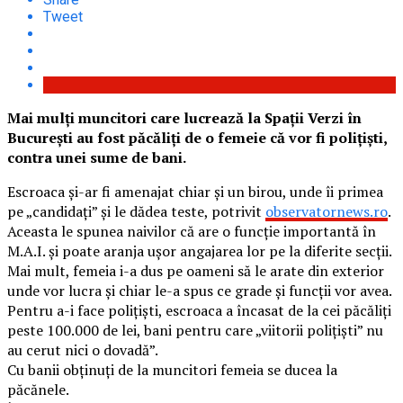
Tweet
Mai mulți muncitori care lucrează la Spații Verzi în
București au fost păcăliți de o femeie că vor fi polițiști,
contra unei sume de bani.
Escroaca și-ar fi amenajat chiar și un birou, unde îi primea
pe „candidați” și le dădea teste, potrivit
observatornews.ro
.
Aceasta le spunea naivilor că are o funcție importantă în
M.A.I. și poate aranja ușor angajarea lor pe la diferite secții.
Mai mult, femeia i-a dus pe oameni să le arate din exterior
unde vor lucra și chiar le-a spus ce grade și funcții vor avea.
Pentru a-i face polițiști, escroaca a încasat de la cei păcăliți
peste 100.000 de lei, bani pentru care „viitorii polițiști” nu
au cerut nici o dovadă”.
Cu banii obținuți de la muncitori femeia se ducea la
păcănele.