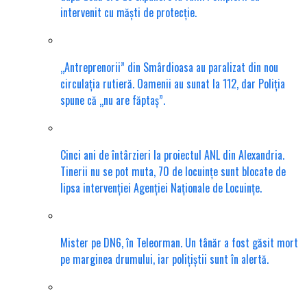
intervenit cu măști de protecție.
„Antreprenorii” din Smârdioasa au paralizat din nou
circulația rutieră. Oamenii au sunat la 112, dar Poliția
spune că „nu are făptaș”.
Cinci ani de întârzieri la proiectul ANL din Alexandria.
Tinerii nu se pot muta, 70 de locuințe sunt blocate de
lipsa intervenției Agenției Naționale de Locuințe.
Mister pe DN6, în Teleorman. Un tânăr a fost găsit mort
pe marginea drumului, iar polițiștii sunt în alertă.