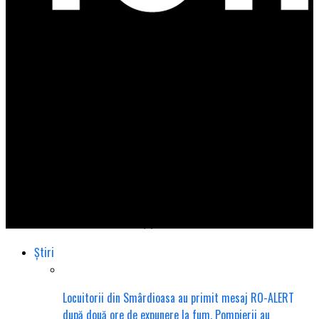
Total Impact
Muncitori de la spații verzi păcăliți pe bani mulți de o femeie
care le-a spus că îi face polițiști!
Știri
Locuitorii din Smârdioasa au primit mesaj RO-ALERT
după două ore de expunere la fum. Pompierii au