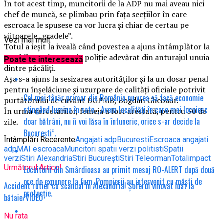
În tot acest timp, muncitorii de la ADP nu mai aveau nici
chef de muncă, se plimbau prin fața secțiilor în care
escroaca le spusese ca vor lucra și chiar de certau pe
viitoarele „gradele”.
Vezi mai mult
Totul a ieșit la iveală când povestea a ajuns întâmplător la
urechile unui agent de poliție adevărat din anturajul unuia
Poate te interesează
dintre păcăliți.
Așa s-a ajuns la sesizarea autorităților și la un dosar penal
pentru înşelăciune şi uzurpare de calităţi oficiale potrivit
Cel mai tânăr primar din România nu vrea să facă economie
purtătorului de cuvânt DGPMB, Bogdan Ghebaur.
stingând lumina în sate. „Avem localități în care mai locuiesc
În urma cercetărilor, femeia a fost arestată, pentru 30 de
doar bătrâni, nu îi voi lăsa în întuneric, orice s-ar decide la
zile.
București”.
Întâmplări Recerente
Angajati adp
Bucuresti
Escroaca angajati
adp
MAI escroaca
Muncitori spatii verzi politisti
Spatii
verzi
Stiri Alexandria
Stiri București
Stiri Teleorman
Totalimpact
Următorul Articol
Locuitorii din Smârdioasa au primit mesaj RO-ALERT după două
ore de expunere la fum. Pompierii au intervenit cu măști de
Accident rutier cu scandal în Alexandria! Șoferul vinovat luat la
protecție.
bătaie/VIDEO
Nu rata