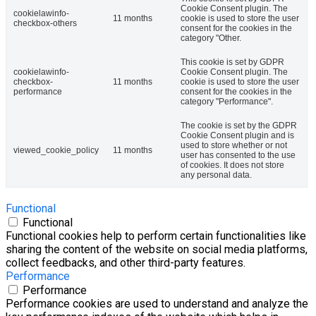
Cookie Consent plugin. The
cookielawinfo-
11 months
cookie is used to store the user
checkbox-others
consent for the cookies in the
category "Other.
This cookie is set by GDPR
cookielawinfo-
Cookie Consent plugin. The
checkbox-
11 months
cookie is used to store the user
performance
consent for the cookies in the
category "Performance".
The cookie is set by the GDPR
Cookie Consent plugin and is
used to store whether or not
viewed_cookie_policy
11 months
user has consented to the use
of cookies. It does not store
any personal data.
Functional
Functional
Functional cookies help to perform certain functionalities like
sharing the content of the website on social media platforms,
collect feedbacks, and other third-party features.
Performance
Performance
Performance cookies are used to understand and analyze the