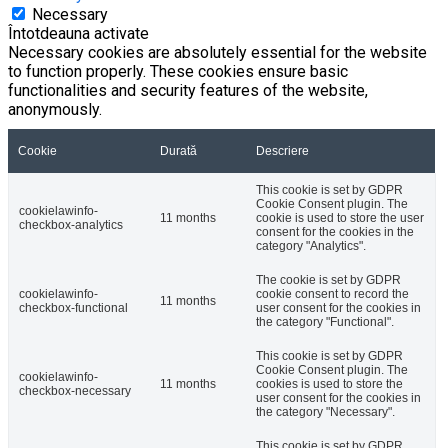
Necessary
Întotdeauna activate
Necessary cookies are absolutely essential for the website
to function properly. These cookies ensure basic
functionalities and security features of the website,
anonymously.
Cookie
Durată
Descriere
This cookie is set by GDPR
Cookie Consent plugin. The
cookielawinfo-
11 months
cookie is used to store the user
checkbox-analytics
consent for the cookies in the
category "Analytics".
The cookie is set by GDPR
cookielawinfo-
cookie consent to record the
11 months
checkbox-functional
user consent for the cookies in
the category "Functional".
This cookie is set by GDPR
Cookie Consent plugin. The
cookielawinfo-
11 months
cookies is used to store the
checkbox-necessary
user consent for the cookies in
the category "Necessary".
This cookie is set by GDPR