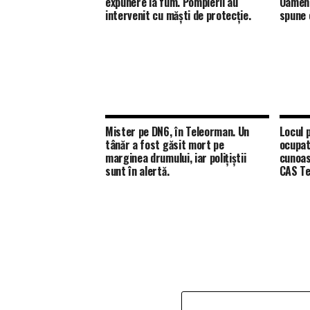
expunere la fum. Pompierii au
Oamenii
intervenit cu măști de protecție.
spune 
Mister pe DN6, în Teleorman. Un
Locul p
tânăr a fost găsit mort pe
ocupat
marginea drumului, iar polițiștii
cunoas
sunt în alertă.
CAS Te