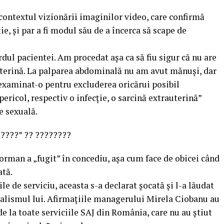
 contextul vizionării imaginilor video, care confirmă
ie, și par a fi modul său de a încerca să scape de
dul pacientei. Am procedat așa ca să fiu sigur că nu are
uterină. La palparea abdominală nu am avut mănuși, dar
xaminat-o pentru excluderea oricărui posibil
pericol, respectiv o infecție, o sarcină extrauterină”
e sexuală.
?????” ?? ????????
eorman a „fugit” în concediu, așa cum face de obicei când
ată.
ile de serviciu, aceasta s-a declarat șocată și l-a lăudat
nalismul lui. Afirmațiile managerului Mirela Ciobanu au
 de la toate serviciile SAJ din România, care nu au știut