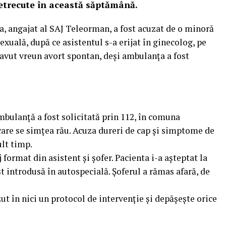
petrecute în această săptămână.
, angajat al SAJ Teleorman, a fost acuzat de o minoră
xuală, după ce asistentul s-a erijat în ginecolog, pe
a avut vreun avort spontan, deși ambulanța a fost
mbulanță a fost solicitată prin 112, în comuna
 care se simțea rău. Acuza dureri de cap și simptome de
lt timp.
 format din asistent și șofer. Pacienta i-a așteptat la
st introdusă în autospecială. Șoferul a rămas afară, de
ut în nici un protocol de intervenție și depășește orice