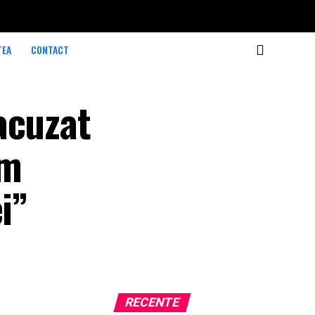
TEA
CONTACT
acuzat
am
i”
RECENTE