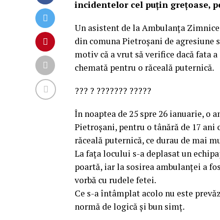
incidentelor cel puțin grețoase, 
Un asistent de la Ambulanța Zimnicea
din comuna Pietroșani de agresiune se
motiv că a vrut să verifice dacă fata 
chemată pentru o răceală puternică.
??? ? ??????? ?????
În noaptea de 25 spre 26 ianuarie, o a
Pietroșani, pentru o tânără de 17 ani
răceală puternică, ce durau de mai mu
La fața locului s-a deplasat un echipaj
poartă, iar la sosirea ambulanței a fo
vorbă cu rudele fetei.
Ce s-a întâmplat acolo nu este prevăz
normă de logică și bun simț.