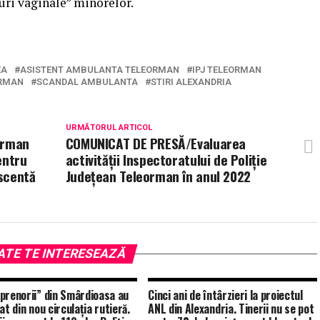
uri vaginale” minorelor.
EA
ASISTENT AMBULANTA TELEORMAN
IPJ TELEORMAN
ORMAN
SCANDAL AMBULANTA
STIRI ALEXANDRIA
URMĂTORUL ARTICOL
orman
COMUNICAT DE PRESĂ/Evaluarea
entru
activității Inspectoratului de Poliţie
escentă
Judeţean Teleorman în anul 2022
ATE TE INTERESEAZĂ
prenorii” din Smârdioasa au
Cinci ani de întârzieri la proiectul
at din nou circulația rutieră.
ANL din Alexandria. Tinerii nu se pot