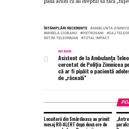
până acum că au dreptul să facă „tușe
ÎNTÂMPLĂRI RECERENTE
AMBLUNTA ZIMNIC
MIRELA CIOBANU
PIETROSANI
SAJ TELE
STIRI TELEORMAN
TOTAL IMPACT
NU RATA
Asistent de la Ambulanța Tele
cercetat de Poliția Zimnicea p
că ar fi pipăit o pacientă adol
de „răceală”
PO
Locuitorii din Smârdioasa au primit
„Antre
mesaj RO-ALERT după două ore de
paraliz