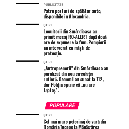
PUBLICITATE
Patru posturi de spălător auto,
disponibile în Alexandria.
ȘTIRI
Locuitorii din Smârdioasa au
primit mesaj RO-ALERT după două
ore de expunere la fum. Pompierii
au intervenit cu măști de
protecție.
ȘTIRI
„Antreprenorii” din Smârdioasa au
paralizat din nou circulația
rutieră. Oamenii au sunat la 112,
dar Poliția spune că „nu are
făptaș”.
POPULARE
ȘTIRI
Cel mai mare pelerinaj de vară din
România începe la Mănăstirea