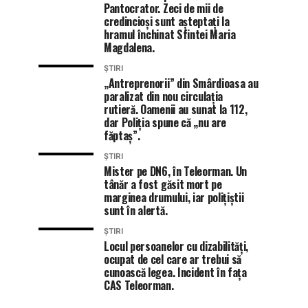
Pantocrator. Zeci de mii de
credincioși sunt așteptați la
hramul închinat Sfintei Maria
Magdalena.
ȘTIRI
„Antreprenorii” din Smârdioasa au
paralizat din nou circulația
rutieră. Oamenii au sunat la 112,
dar Poliția spune că „nu are
făptaș”.
ȘTIRI
Mister pe DN6, în Teleorman. Un
tânăr a fost găsit mort pe
marginea drumului, iar polițiștii
sunt în alertă.
ȘTIRI
Locul persoanelor cu dizabilități,
ocupat de cel care ar trebui să
cunoască legea. Incident în fața
CAS Teleorman.