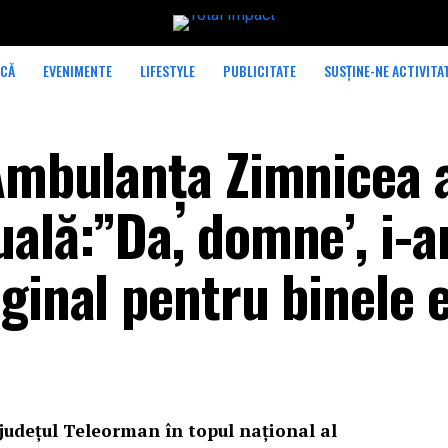
ICĂ
EVENIMENTE
LIFESTYLE
PUBLICITATE
SUSȚINE-NE ACTIVITA
 Ambulanța Zimnicea 
uală:”Da, domne’, i-
ginal pentru binele e
județul Teleorman în topul național al