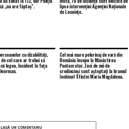
 au sunat la 112, dar Poliția
muta, 70 de locuințe sunt blocate de
că „nu are făptaș”.
lipsa intervenției Agenției Naționale
de Locuințe.
ersoanelor cu dizabilități,
Cel mai mare pelerinaj de vară din
 de cel care ar trebui să
România începe la Mănăstirea
că legea. Incident în fața
Pantocrator. Zeci de mii de
leorman.
credincioși sunt așteptați la hramul
închinat Sfintei Maria Magdalena.
LASĂ UN COMENTARIU