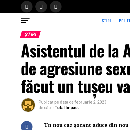
ȘTIRI
POLIT
ȘTIRI
Asistentul de la
de agresiune sex
făcut un tușeu va
Publicat
pe data
de
februarie 2, 2023
de către
Total Impact
Un nou caz șocant aduce din nou 