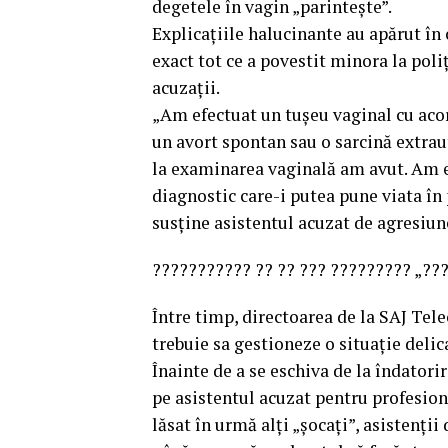
degetele în vagin „parintește”.
Explicațiile halucinante au apărut în
exact tot ce a povestit minora la poliț
acuzații.
„Am efectuat un tușeu vaginal cu acor
un avort spontan sau o sarcină extra
la examinarea vaginală am avut. Am e
diagnostic care-i putea pune viata în 
susține asistentul acuzat de agresiun
??????????? ?? ?? ??? ????????? „??
Între timp, directoarea de la SAJ Tel
trebuie sa gestioneze o situație delic
Înainte de a se eschiva de la îndatorir
pe asistentul acuzat pentru profesio
lăsat în urmă alți „șocați”, asistenții