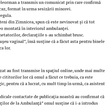
 Teleorman a transmis un comunicat prin care confirmă
caz, format în urma sesizării minorei.
regula.
eteni din Zimnicea, spun că este nevinovat și că tot
eo montată în interiorul ambulanței.
tatorilor, declarațiile s-au schimbat brusc.
ușeu vaginal”, însă susține că a făcut asta pentru binele
ca lor.
uzat au fost transmise în spațiul online, unde mai multe
e cititorilor lor că omul a făcut ce trebuia, ca este
ic, pentru că a lucrat, cu mult timp în urmă, ca asistent
edicale contactate de publicația noastră au confirmat că
enților de la Ambulanță” omul susține că i-a introdus