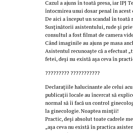
Cazul a ajuns în toată presa, iar IPJ
întocmirea unui dosar penal în acest 
De aici a început un scandal în toată 
Susținătorii asistentului, rude și pri
consultul a fost filmat de camera vid
Când imaginile au ajuns pe masa anche
Asistentul recunoaște că a efectuat „t
fetei, deși nu există așa ceva în practi
????????? ???????????
Declarațiile halucinante ale celui ac
publicații locale au încercat să explic
normal să îi facă un control ginecolog
la ginecologie. Noaptea minții!
Practic, deși absolut toate cadrele m
„așa ceva nu există în practica asist