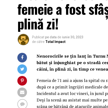
femeie a fost sfâș
plină zi!
Publicat
pe data
de
iunie 30, 2023
de către
Total Impact
Nenorocirile se țin lanț în Turnu 
bătut și înjunghiat pe o stradă ce
câini, în plină zi, în timp ce vene
Femeia de 71 ani a ajuns la spital cu r
după ce a primit îngrijiri medicale de
Incidentul a avut loc vineri, în jurul 
Deși la scenă au asistat mai multe pe
scăpa pe bătrână de atacurile animale