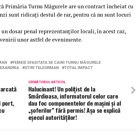
n că Primăria Turnu Măgurele are un contract încheiat cu
nzi sunt ridicați destul de rar, pentru că nu sunt locuri
 un dosar penal reprezentanților locali, în acest caz,
venirii unor astfel de evenimente.
RMAN
FEMEIE SFASITATA SE CAINI TURNU MĂGURELE
LEXANDRIA
STIRI TELEORMAN
TOTAL IMPACT
URMĂTORUL ARTICOL
marcată
Halucinant! Un polițist de la
Smârdioasa, informatorul celor care
 port,
dau foc componentelor de mașini și al
cu
„șoferilor” fără permis! Așa se explică
eșecul autorităților!