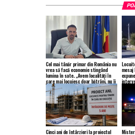
PO
Cel mai tânăr primar din România nu
Locuit
vrea să facă economie stingând
mesaj 
lumina în sate. „Avem localități în
expune
care mai locuiesc doar bătrâni, nu îi
interv
voi lăsa în întuneric, orice s-ar
decide la București”.
Cinci ani de întârzieri la proiectul
Mister