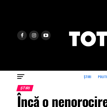
ȘTIRI
POLIT
ȘTIRI
Încă o nenorocir