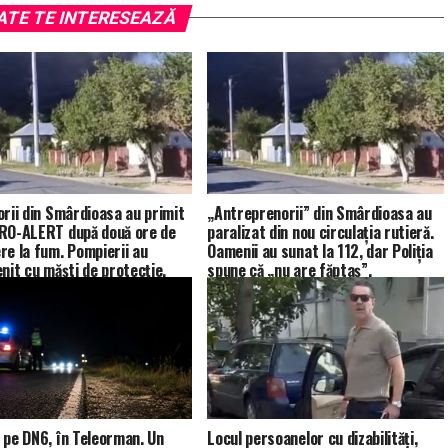
ATE TE INTERESEAZĂ
orii din Smârdioasa au primit
„Antreprenorii” din Smârdioasa au
RO-ALERT după două ore de
paralizat din nou circulația rutieră.
re la fum. Pompierii au
Oamenii au sunat la 112, dar Poliția
enit cu măști de protecție.
spune că „nu are făptaș”.
 pe DN6, în Teleorman. Un
Locul persoanelor cu dizabilități,