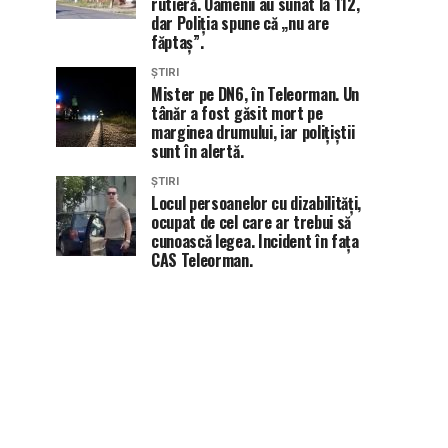
rutieră. Oamenii au sunat la 112,
dar Poliția spune că „nu are
făptaș”.
ȘTIRI
Mister pe DN6, în Teleorman. Un
tânăr a fost găsit mort pe
marginea drumului, iar polițiștii
sunt în alertă.
ȘTIRI
Locul persoanelor cu dizabilități,
ocupat de cel care ar trebui să
cunoască legea. Incident în fața
CAS Teleorman.