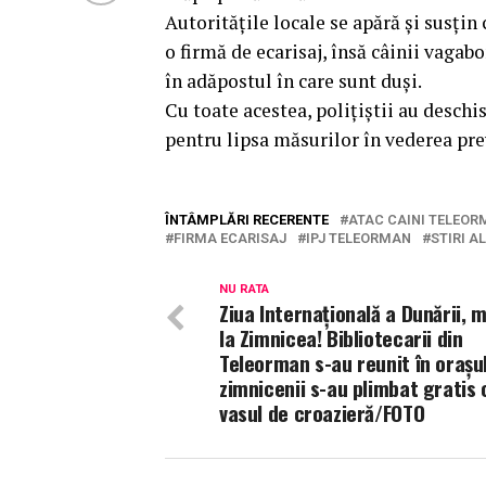
Autoritățile locale se apără și susți
o firmă de ecarisaj, însă câinii vagabo
în adăpostul în care sunt duși.
Cu toate acestea, polițiștii au deschis
pentru lipsa măsurilor în vederea pre
ÎNTÂMPLĂRI RECERENTE
ATAC CAINI TELEO
FIRMA ECARISAJ
IPJ TELEORMAN
STIRI A
NU RATA
Ziua Internațională a Dunării, 
la Zimnicea! Bibliotecarii din
Teleorman s-au reunit în orașul
zimnicenii s-au plimbat gratis 
vasul de croazieră/FOTO