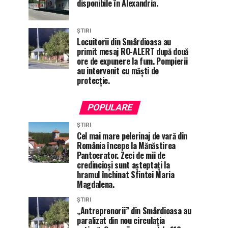
disponibile în Alexandria.
ȘTIRI
Locuitorii din Smârdioasa au
primit mesaj RO-ALERT după două
ore de expunere la fum. Pompierii
au intervenit cu măști de
protecție.
POPULARE
ȘTIRI
Cel mai mare pelerinaj de vară din
România începe la Mănăstirea
Pantocrator. Zeci de mii de
credincioși sunt așteptați la
hramul închinat Sfintei Maria
Magdalena.
ȘTIRI
„Antreprenorii” din Smârdioasa au
paralizat din nou circulația