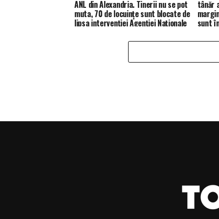
ANL din Alexandria. Tinerii nu se pot
tânăr 
muta, 70 de locuințe sunt blocate de
margine
lipsa intervenției Agenției Naționale
sunt în
de Locuințe.