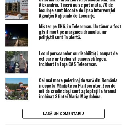
Alexandria. Tinerii nu se pot muta, 70 de
locuințe sunt blocate de lipsa intervenției
Agenției Naționale de Locuințe.
Mister pe DN6, în Teleorman. Un tânăr a fost
găsit mort pe marginea drumului, iar
polițiștii sunt în alertă.
Locul persoanelor cu dizabilități, ocupat de
cel care ar trebui să cunoască legea.
Incident în fața CAS Teleorman.
Cel mai mare pelerinaj de vară din România
începe la Mănăstirea Pantocrator. Zeci de
mii de credincioși sunt așteptați la hramul
închinat Sfintei Maria Magdalena.
LASĂ UN COMENTARIU
ÎNTÂMPLĂRI RECERENTE
ACCIDENT OLTENI
ACCIDENT VICTIME TRLEORMAN
STIRI ALEXANDRIA
STIRI OLTENI
STIRI TELEORMAN