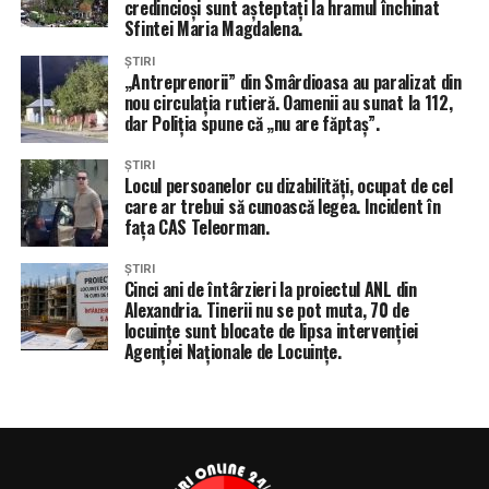
credincioși sunt așteptați la hramul închinat
Sfintei Maria Magdalena.
ȘTIRI
„Antreprenorii” din Smârdioasa au paralizat din
nou circulația rutieră. Oamenii au sunat la 112,
dar Poliția spune că „nu are făptaș”.
ȘTIRI
Locul persoanelor cu dizabilități, ocupat de cel
care ar trebui să cunoască legea. Incident în
fața CAS Teleorman.
ȘTIRI
Cinci ani de întârzieri la proiectul ANL din
Alexandria. Tinerii nu se pot muta, 70 de
locuințe sunt blocate de lipsa intervenției
Agenției Naționale de Locuințe.