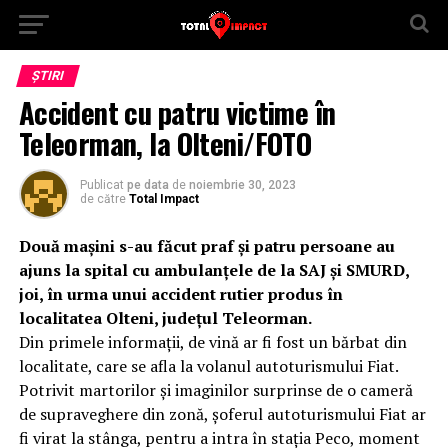
ȘTIRI
Accident cu patru victime în
Teleorman, la Olteni/FOTO
Publicat
pe data
de
noiembrie 30, 2023
de către
Total Impact
Două mașini s-au făcut praf și patru persoane au
ajuns la spital cu ambulanțele de la SAJ și SMURD,
joi, în urma unui accident rutier produs în
localitatea Olteni, județul Teleorman.
Din primele informații, de vină ar fi fost un bărbat din
localitate, care se afla la volanul autoturismului Fiat.
Potrivit martorilor și imaginilor surprinse de o cameră
de supraveghere din zonă, șoferul autoturismului Fiat ar
fi virat la stânga, pentru a intra în stația Peco, moment