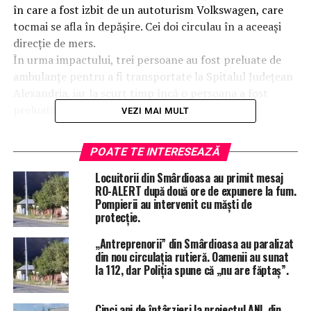
în care a fost izbit de un autoturism Volkswagen, care
tocmai se afla în depășire. Cei doi circulau în a aceeași
direcție de mers.
În urma impactului, trei persoane au fost preluate de
ambulanțe pentru a fi transportate la Spitalul Județean
Alexandria, iar la scurt timp încă o persoana a fost
preluată pentru îngrijiri medicale.
VEZI MAI MULT
POATE TE INTERESEAZĂ
Locuitorii din Smârdioasa au primit mesaj
RO-ALERT după două ore de expunere la fum.
Pompierii au intervenit cu măști de
protecție.
„Antreprenorii” din Smârdioasa au paralizat
din nou circulația rutieră. Oamenii au sunat
la 112, dar Poliția spune că „nu are făptaș”.
Cinci ani de întârzieri la proiectul ANL din