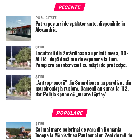
RECENTE
URMĂTORUL ARTICOL
Accident între două TIR-uri! Unul dintre șoferi a ajuns la
PUBLICITATE
spital/FOTO
Patru posturi de spălător auto, disponibile în
Alexandria.
NU RATA
Consilierul local Gabriel Bulumac vrea să cumpere
aparate DrugTest pentru Poliție din banii Primăriei
ȘTIRI
Alexandria:”Să creștem siguranța pe drumurile publice”
Locuitorii din Smârdioasa au primit mesaj RO-
ALERT după două ore de expunere la fum.
Pompierii au intervenit cu măști de protecție.
ȘTIRI
„Antreprenorii” din Smârdioasa au paralizat din
nou circulația rutieră. Oamenii au sunat la 112,
dar Poliția spune că „nu are făptaș”.
POPULARE
ȘTIRI
Cel mai mare pelerinaj de vară din România
începe la Mănăstirea Pantocrator. Zeci de mii de