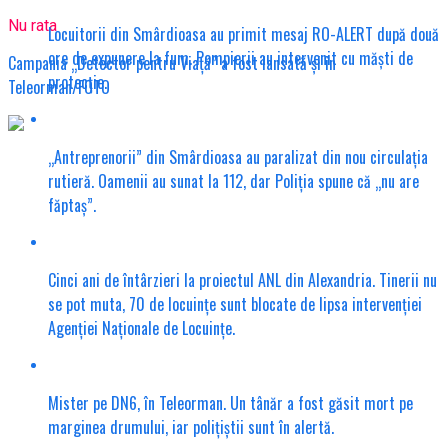
Nu rata
Locuitorii din Smârdioasa au primit mesaj RO-ALERT după două
ore de expunere la fum. Pompierii au intervenit cu măști de
Campania „Detector pentru Viață” a fost lansată și în
protecție.
Teleorman/FOTO
„Antreprenorii” din Smârdioasa au paralizat din nou circulația
rutieră. Oamenii au sunat la 112, dar Poliția spune că „nu are
făptaș”.
Cinci ani de întârzieri la proiectul ANL din Alexandria. Tinerii nu
se pot muta, 70 de locuințe sunt blocate de lipsa intervenției
Agenției Naționale de Locuințe.
Mister pe DN6, în Teleorman. Un tânăr a fost găsit mort pe
marginea drumului, iar polițiștii sunt în alertă.