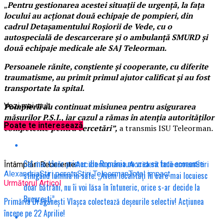
„
Pentru gestionarea acestei situații de urgență, la fața
locului au acționat două echipaje de pompieri, din
cadrul Detașamentului Roșiorii de Vede, cu o
autospecială de descarcerare și o ambulanță SMURD și
două echipaje medicale ale SAJ Teleorman.
Persoanele rănite, conștiente și cooperante, cu diferite
traumatisme, au primit primul ajutor calificat și au fost
transportate la spital.
Pompierii au continuat misiunea pentru asigurarea
Vezi mai mult
măsurilor P.S.I., iar cazul a rămas în atenția autorităților
Poate te interesează
competente pentru cercetări”,
a transmis ISU Teleorman.
Cel mai tânăr primar din România nu vrea să facă economie
Întâmplări Recerente
Accident peretu
Accident teleorman
Stiri
Alexandria
Stiri peretu
Stiri Teleorman
Total impact
stingând lumina în sate. „Avem localități în care mai locuiesc
Următorul Articol
doar bătrâni, nu îi voi lăsa în întuneric, orice s-ar decide la
București”.
Primăria Drăgănești Vlașca colectează deșeurile selectiv! Acțiunea
începe pe 22 Aprilie!