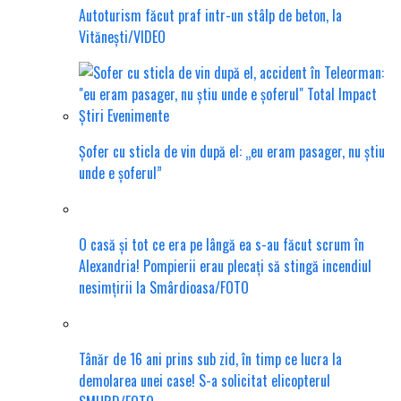
Autoturism făcut praf intr-un stâlp de beton, la
Vitănești/VIDEO
Șofer cu sticla de vin după el: „eu eram pasager, nu știu
unde e șoferul”
O casă și tot ce era pe lângă ea s-au făcut scrum în
Alexandria! Pompierii erau plecați să stingă incendiul
nesimțirii la Smârdioasa/FOTO
Tânăr de 16 ani prins sub zid, în timp ce lucra la
demolarea unei case! S-a solicitat elicopterul