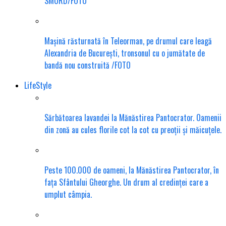
SMURD/FOTO
Mașină răsturnată în Teleorman, pe drumul care leagă
Alexandria de București, tronsonul cu o jumătate de
bandă nou construită /FOTO
LifeStyle
Sărbătoarea lavandei la Mănăstirea Pantocrator. Oamenii
din zonă au cules florile cot la cot cu preoții și măicuțele.
Peste 100.000 de oameni, la Mănăstirea Pantocrator, în
fața Sfântului Gheorghe. Un drum al credinței care a
umplut câmpia.