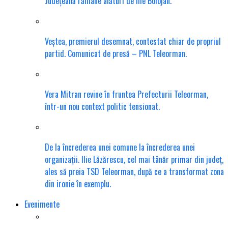
Județeană rămâne alături de Ilie Bolojan.
Veștea, premierul desemnat, contestat chiar de propriul
partid. Comunicat de presă – PNL Teleorman.
Vera Mitran revine în fruntea Prefecturii Teleorman,
într-un nou context politic tensionat.
De la încrederea unei comune la încrederea unei
organizații. Ilie Lăzărescu, cel mai tânăr primar din județ,
ales să preia TSD Teleorman, după ce a transformat zona
din ironie în exemplu.
Evenimente