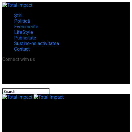
Știri
Politică
Evenimente
LifeStyle
Publicitate
Susține-ne activitatea
Contact
Connect with us
Total Impact
Peretu, Teleorman: Un șofer s-a înfipt cu mașina în parapetul
de metal, ocupanții autoturismului au avut noroc/FOTO