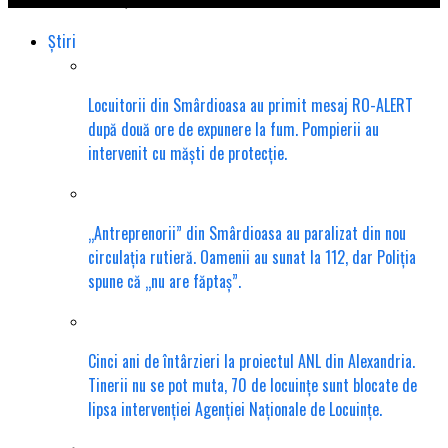
Știri
Locuitorii din Smârdioasa au primit mesaj RO-ALERT
după două ore de expunere la fum. Pompierii au
intervenit cu măști de protecție.
„Antreprenorii” din Smârdioasa au paralizat din nou
circulația rutieră. Oamenii au sunat la 112, dar Poliția
spune că „nu are făptaș”.
Cinci ani de întârzieri la proiectul ANL din Alexandria.
Tinerii nu se pot muta, 70 de locuințe sunt blocate de
lipsa intervenției Agenției Naționale de Locuințe.