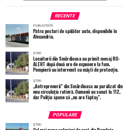
RECENTE
PUBLICITATE
Patru posturi de spălător auto, disponibile în
Alexandria.
ȘTIRI
Locuitorii din Smârdioasa au primit mesaj RO-
ALERT după două ore de expunere la fum.
Pompierii au intervenit cu măști de protecție.
ȘTIRI
„Antreprenorii” din Smârdioasa au paralizat din
nou circulația rutieră. Oamenii au sunat la 112,
dar Poliția spune că „nu are făptaș”.
POPULARE
ȘTIRI