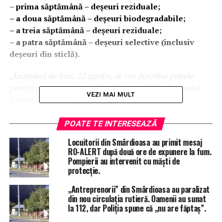
–
prima săptămână – deșeuri reziduale;
– a doua săptămână – deșeuri biodegradabile;
– a treia săptămână – deșeuri reziduale;
– a patra săptămână – deșeuri selective (inclusiv
deșeuri din sticlă).
„
Începând de luni, 22 aprilie, se vor distribui pubele
pentru colectarea deșeurilor biodegradabile, la nivelul
VEZI MAI MULT
întregii comunități, în baza solicitării adresate
Compartimentului Contabilitate, taxe și impozite,
resurse umane.
POATE TE INTERESEAZĂ
Informații suplimentare:
Locuitorii din Smârdioasa au primit mesaj
– pentru deșeurile reziduale, instituția va asigura sacul
RO-ALERT după două ore de expunere la fum.
NEGRU;
Pompierii au intervenit cu măști de
protecție.
– pentru deșeurile selective din sticlă, instituția va
asigura sacul VERDE.
„Antreprenorii” din Smârdioasa au paralizat
Vă mulțumesc pentru susținere și colaborare”,
este
din nou circulația rutieră. Oamenii au sunat
mesajul transmis de Ciprian Ciuperceanu, primarul
la 112, dar Poliția spune că „nu are făptaș”.
comunei Drăgănești Vlașca.