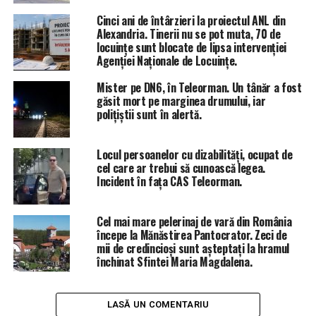
Cinci ani de întârzieri la proiectul ANL din
Alexandria. Tinerii nu se pot muta, 70 de
locuințe sunt blocate de lipsa intervenției
Agenției Naționale de Locuințe.
ÎNTÂMPLĂRI RECERENTE
CIPRIAN CIUPERCEANU
Mister pe DN6, în Teleorman. Un tânăr a fost
COLECTARE SELECTIVA DESEURI DRAGANESTI VLAȘCA
găsit mort pe marginea drumului, iar
PRIMARIA DRAGANESTI VLASCA
STIRI ALEXANDRIA
polițiștii sunt în alertă.
STIRI TELEORMAN
TOTAL IMPACT
URMĂTORUL ARTICOL
Altercație cu polițiștii în zona Videle. Doi copii mici au
Locul persoanelor cu dizabilități, ocupat de
ajuns la spital pentru spălături oculare, după ce au luat
cel care ar trebui să cunoască legea.
Incident în fața CAS Teleorman.
contact cu un spray lacrimogen folosit de agenți/VIDEO
NU RATA
Peretu, Teleorman: Un șofer s-a înfipt cu mașina în
Cel mai mare pelerinaj de vară din România
parapetul de metal, ocupanții autoturismului au avut
începe la Mănăstirea Pantocrator. Zeci de
mii de credincioși sunt așteptați la hramul
noroc/FOTO
închinat Sfintei Maria Magdalena.
LASĂ UN COMENTARIU