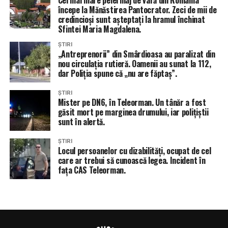
Cel mai mare pelerinaj de vară din România
începe la Mănăstirea Pantocrator. Zeci de mii de
credincioși sunt așteptați la hramul închinat
Sfintei Maria Magdalena.
ȘTIRI
„Antreprenorii” din Smârdioasa au paralizat din
nou circulația rutieră. Oamenii au sunat la 112,
dar Poliția spune că „nu are făptaș”.
ȘTIRI
Mister pe DN6, în Teleorman. Un tânăr a fost
găsit mort pe marginea drumului, iar polițiștii
sunt în alertă.
ȘTIRI
Locul persoanelor cu dizabilități, ocupat de cel
care ar trebui să cunoască legea. Incident în
fața CAS Teleorman.