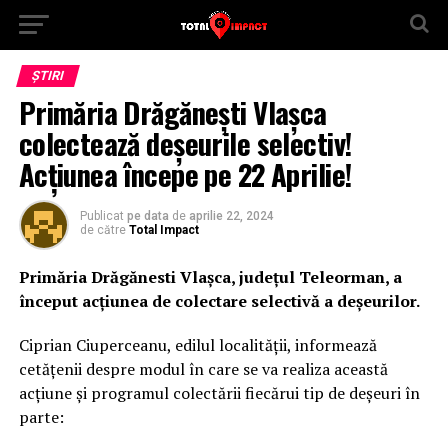
ȘTIRI
Primăria Drăgănești Vlașca
colectează deșeurile selectiv!
Acțiunea începe pe 22 Aprilie!
Publicat
pe data
de
aprilie 22, 2024
de către
Total Impact
Primăria Drăgănesti Vlașca, județul Teleorman, a
început acțiunea de colectare selectivă a deșeurilor.
Ciprian Ciuperceanu, edilul localității, informează
cetățenii despre modul în care se va realiza această
acțiune și programul colectării fiecărui tip de deșeuri în
parte: