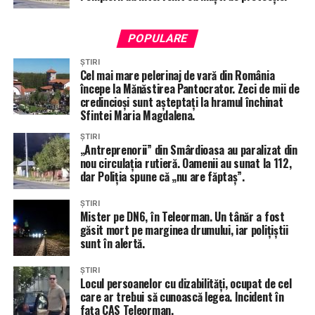
POPULARE
ȘTIRI
Cel mai mare pelerinaj de vară din România
începe la Mănăstirea Pantocrator. Zeci de mii de
credincioși sunt așteptați la hramul închinat
Sfintei Maria Magdalena.
ȘTIRI
„Antreprenorii” din Smârdioasa au paralizat din
nou circulația rutieră. Oamenii au sunat la 112,
dar Poliția spune că „nu are făptaș”.
ȘTIRI
Mister pe DN6, în Teleorman. Un tânăr a fost
găsit mort pe marginea drumului, iar polițiștii
sunt în alertă.
ȘTIRI
Locul persoanelor cu dizabilități, ocupat de cel
care ar trebui să cunoască legea. Incident în
fața CAS Teleorman.