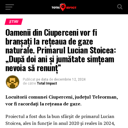
ȘTIRI
Oamenii din Ciuperceni vor fi
branșați la rețeaua de gaze
naturale. Primarul Lucian Stoicea:
„După doi ani și jumătate simțeam
nevoia să renunț”
Publicat
pe data
de
decembrie 12, 2024
de către
Total Impact
Locuitorii comunei Ciuperceni, județul Teleorman,
vor fi racordați la rețeaua de gaze.
Proiectul a fost dus la bun sfârșit de primarul Lucian
Stoicea, ales în funcție în anul 2020 și reales în 2024,