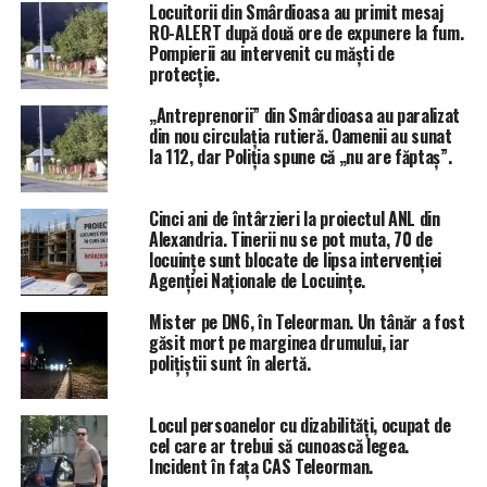
Locuitorii din Smârdioasa au primit mesaj
RO-ALERT după două ore de expunere la fum.
Pompierii au intervenit cu măști de
protecție.
„Antreprenorii” din Smârdioasa au paralizat
din nou circulația rutieră. Oamenii au sunat
la 112, dar Poliția spune că „nu are făptaș”.
Cinci ani de întârzieri la proiectul ANL din
Alexandria. Tinerii nu se pot muta, 70 de
locuințe sunt blocate de lipsa intervenției
Agenției Naționale de Locuințe.
Mister pe DN6, în Teleorman. Un tânăr a fost
găsit mort pe marginea drumului, iar
ÎNTÂMPLĂRI RECERENTE
CIUPERCENI
LUCIAN STOICEA
polițiștii sunt în alertă.
POIANA
RETEA GAZE CIUPERCENI TELEORMAN
STIRI ALEXANDRIA
STIRI TELEORMAN
TOTAL IMPACT
Locul persoanelor cu dizabilități, ocupat de
URMĂTORUL ARTICOL
cel care ar trebui să cunoască legea.
România și Bulgaria intră în Schengen de la 1 Ianuarie
Incident în fața CAS Teleorman.
2025! Vor rămâne doar controalele aleatorii, timp de