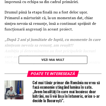
împreună cu echipa sa din cadrul primăriei.
Drumul până la etapa finală nu a fost deloc ușor.
Primarul a mărturisit că, la un momentan dat, chiar
simțea nevoia să renunțe, însă a continuat sprijinit de
funcționarii angrenați în aceast proiect.
„După 2 ani și jumătate de luptă, cu momente în care
simțeam nevoia sa renunț, am reușit!!
Ambiția și determinarea au fost pricipalele lucruri
care au dus la reușită!
VEZI MAI MULT
Mulțumesc colegilor din primăria Ciuperceni, pentru
sprijin și răbdarea de care au dat dovadă !
De azi putem spune ca locuitorii din satele
POATE TE INTERESEAZĂ
Ciuperceni și Poiana vor avea rețeaua de distribuție a
Cel mai tânăr primar din România nu vrea să
gazelor naturale la poarta!!”
, a transmis Lucian
facă economie stingând lumina în sate.
Stoicea, primarul comunei Ciuperceni.
„Avem localități în care mai locuiesc doar
bătrâni, nu îi voi lăsa în întuneric, orice s-ar
decide la București”.