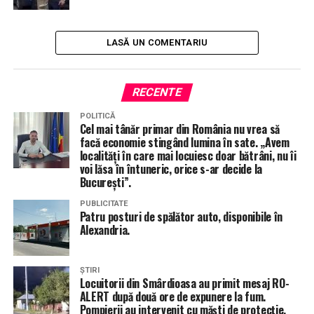
șase luni!
NU RATA
Se caută dovezi pentru documentul CSAT! Percheziții la
LASĂ UN COMENTARIU
tiktokeri și la omul care a finanțat campania lui
Georgescu!
RECENTE
POLITICĂ
Cel mai tânăr primar din România nu vrea să
facă economie stingând lumina în sate. „Avem
localități în care mai locuiesc doar bătrâni, nu îi
voi lăsa în întuneric, orice s-ar decide la
București”.
PUBLICITATE
Patru posturi de spălător auto, disponibile în
Alexandria.
ȘTIRI
Locuitorii din Smârdioasa au primit mesaj RO-
ALERT după două ore de expunere la fum.
Pompierii au intervenit cu măști de protecție.