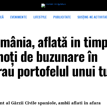
ICĂ
EVENIMENTE
LIFESTYLE
PUBLICITATE
SUSȚINE-NE ACTIVITA
omânia, aflată in tim
 hoți de buzunare în
rau portofelul unui tu
t al Gărzii Civile spaniole, ambii aflati în afara