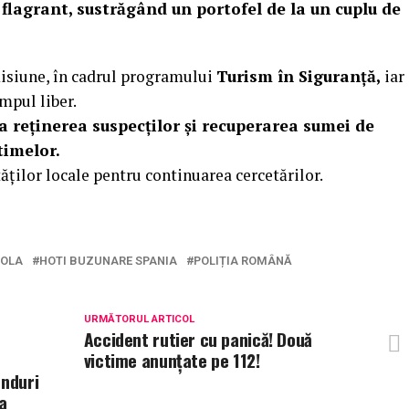
n flagrant, sustrăgând un portofel de la un cuplu de
misiune, în cadrul programului
Turism în Siguranță,
iar
mpul liber.
la reținerea suspecților și recuperarea sumei de
timelor.
tăților locale pentru continuarea cercetărilor.
IOLA
HOTI BUZUNARE SPANIA
POLIȚIA ROMÂNĂ
URMĂTORUL ARTICOL
Accident rutier cu panică! Două
victime anunțate pe 112!
onduri
a