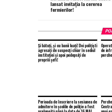
lansat invitația la cererea
fermierilor!
PO
Și bătuți, și cu banii luați! Doi polițiști
Operat
agresați de suspecți chiar în sediul
de inf
instituției și apoi pedepsiți de
perchez
propriii șefi!
Perioada de înscriere la sesiunea de
Perche
admitere în școlile de poliție a fost
Centra
prelungită până la data de 16 MAI
unui g