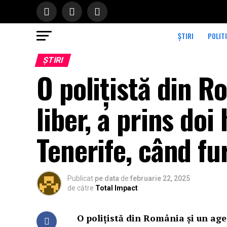
ȘTIRI
POLIT
ȘTIRI
O polițistă din R
liber, a prins doi
Tenerife, când fu
Publicat
pe data
de
februarie 22, 2025
de către
Total Impact
O polițistă din România și un agen