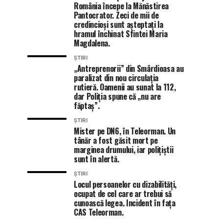
România începe la Mănăstirea
Pantocrator. Zeci de mii de
credincioși sunt așteptați la
hramul închinat Sfintei Maria
Magdalena.
ȘTIRI
„Antreprenorii” din Smârdioasa au
paralizat din nou circulația
rutieră. Oamenii au sunat la 112,
dar Poliția spune că „nu are
făptaș”.
ȘTIRI
Mister pe DN6, în Teleorman. Un
tânăr a fost găsit mort pe
marginea drumului, iar polițiștii
sunt în alertă.
ȘTIRI
Locul persoanelor cu dizabilități,
ocupat de cel care ar trebui să
cunoască legea. Incident în fața
CAS Teleorman.