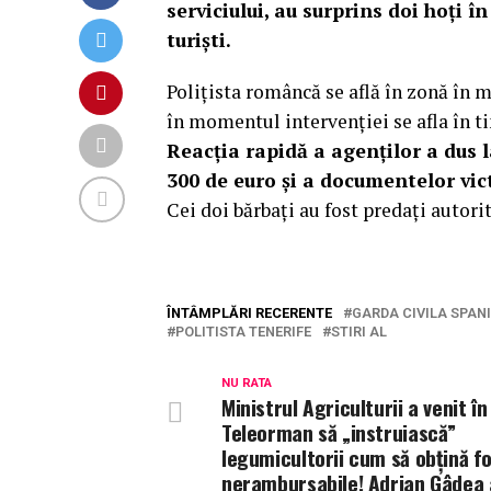
serviciului, au surprins doi hoți î
turiști.
Polițista româncă se află în zonă în 
în momentul intervenției se afla în ti
Reacția rapidă a agenților a dus 
300 de euro și a documentelor vic
Cei doi bărbați au fost predați autori
ÎNTÂMPLĂRI RECERENTE
GARDA CIVILA SPAN
POLITISTA TENERIFE
STIRI AL
NU RATA
Ministrul Agriculturii a venit în
Teleorman să „instruiască”
legumicultorii cum să obțină f
nerambursabile! Adrian Gâdea 