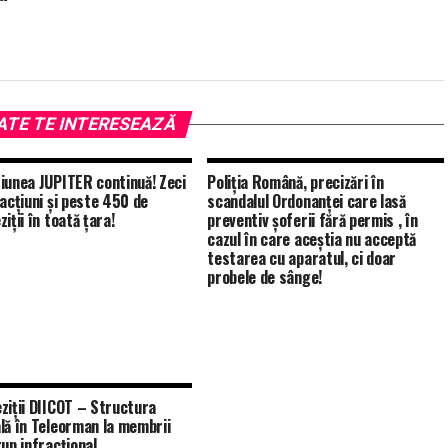
ATE TE INTERESEAZĂ
iunea JUPITER continuă! Zeci
Poliția Română, precizări în
racțiuni și peste 450 de
scandalul Ordonanței care lasă
iții în toată țara!
preventiv șoferii fără permis , în
cazul în care aceștia nu acceptă
testarea cu aparatul, ci doar
probele de sânge!
ziții DIICOT – Structura
lă în Teleorman la membrii
rup infracțional