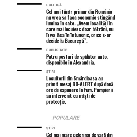
POLITICĂ
Cel mai tânăr primar din România
nu vrea să facă economie stingând
lumina în sate. „Avem localități în
care mai locuiesc doar bătrâni, nu
îi voi lăsa în întuneric, orice s-ar
decide la București”.
PUBLICITATE
Patru posturi de spălător auto,
disponibile în Alexandria.
ȘTIRI
Locuitorii din Smârdioasa au
primit mesaj RO-ALERT după două
ore de expunere la fum. Pompierii
au intervenit cu măști de
protecție.
POPULARE
ȘTIRI
Cel mai mare pelerinaj de vară din