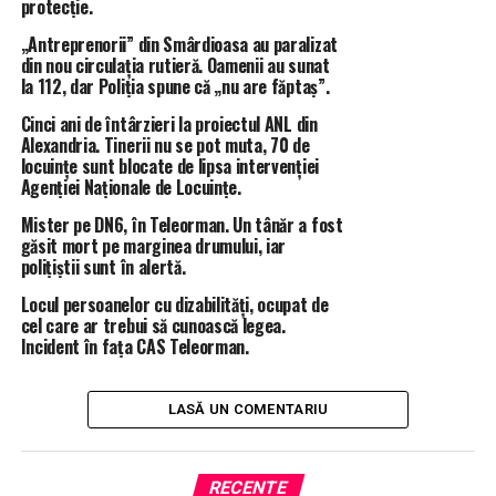
protecție.
• Adaptați viteza la condițiile meteo;
„Antreprenorii” din Smârdioasa au paralizat
• Evitați să “recuperați” timpul pierdut prin
din nou circulația rutieră. Oamenii au sunat
depășirea limitelor legale de viteză;
la 112, dar Poliția spune că „nu are făptaș”.
• Țineți cont de faptul că viteza excesivă nu doar că
Cinci ani de întârzieri la proiectul ANL din
favorizează producerea accidentelor, dar și
Alexandria. Tinerii nu se pot muta, 70 de
agravează considerabil consecințele acestora.
locuințe sunt blocate de lipsa intervenției
Agenției Naționale de Locuințe.
Respectați regulile de circulație, conduceți cu
Mister pe DN6, în Teleorman. Un tânăr a fost
prudență și responsabilitate! Viața are prioritate!
găsit mort pe marginea drumului, iar
polițiștii sunt în alertă.
Locul persoanelor cu dizabilități, ocupat de
ÎNTÂMPLĂRI RECERENTE
ACTIUNE POLITIA TELEORMAN
cel care ar trebui să cunoască legea.
IPJ TELEORMAN
RADAR TELEORMAN
STIRI ALEXANDRIA
Incident în fața CAS Teleorman.
STIRI TELEORMAN
TOTAL IMPACT
URMĂTORUL ARTICOL
Fără autovehicule zgomotoase pe străzile din
LASĂ UN COMENTARIU
Alexandria! Un nou regulament de conviețuire socială!
NU RATA
O dubă cu mai multe persoane s-a răsturnat la ieșire din
RECENTE