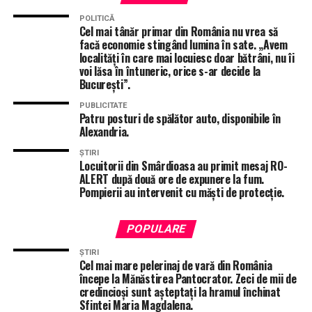
Teleorman! Patru victime la spital!
POLITICĂ
Cel mai tânăr primar din România nu vrea să
facă economie stingând lumina în sate. „Avem
localități în care mai locuiesc doar bătrâni, nu îi
voi lăsa în întuneric, orice s-ar decide la
București”.
PUBLICITATE
Patru posturi de spălător auto, disponibile în
Alexandria.
ȘTIRI
Locuitorii din Smârdioasa au primit mesaj RO-
ALERT după două ore de expunere la fum.
Pompierii au intervenit cu măști de protecție.
POPULARE
ȘTIRI
Cel mai mare pelerinaj de vară din România
începe la Mănăstirea Pantocrator. Zeci de mii de
credincioși sunt așteptați la hramul închinat
Sfintei Maria Magdalena.