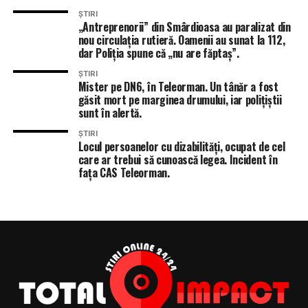
ȘTIRI
„Antreprenorii” din Smârdioasa au paralizat din
nou circulația rutieră. Oamenii au sunat la 112,
dar Poliția spune că „nu are făptaș”.
ȘTIRI
Mister pe DN6, în Teleorman. Un tânăr a fost
găsit mort pe marginea drumului, iar polițiștii
sunt în alertă.
ȘTIRI
Locul persoanelor cu dizabilități, ocupat de cel
care ar trebui să cunoască legea. Incident în
fața CAS Teleorman.