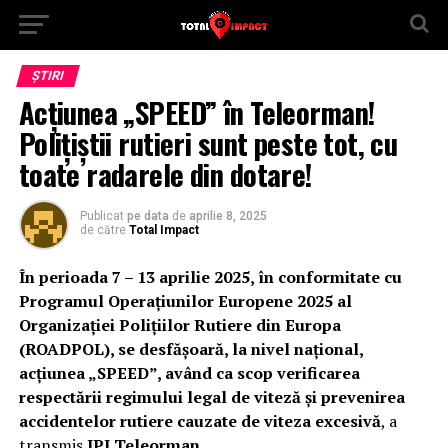
ȘTIRI
Acțiunea „SPEED” în Teleorman!
Polițiștii rutieri sunt peste tot, cu
toate radarele din dotare!
Publicat
pe data
de
aprilie 8, 2025
de către
Total Impact
În perioada 7 – 13 aprilie 2025, în conformitate cu
Programul Operațiunilor Europene 2025 al
Organizației Polițiilor Rutiere din Europa
(ROADPOL), se desfășoară, la nivel național,
acțiunea „SPEED”, având ca scop verificarea
respectării regimului legal de viteză și prevenirea
accidentelor rutiere cauzate de viteza excesivă
, a
transmis
IPJ Teleorman.