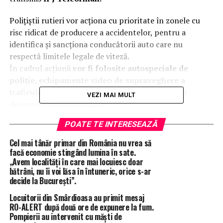
Polițiștii rutieri vor acționa cu prioritate în zonele cu
risc ridicat de producere a accidentelor, pentru a
identifica și sancționa conducătorii auto care nu
respectă limitele legale de viteză.
În cadrul acțiunii
vor fi folosite autospeciale de
poliție, echipamente video de supraveghere a
traficului și dispozitive radar performante din
VEZI MAI MULT
dotarea Poliției Române.
Începând cu această săptămână, polițiștii rutieri vor
POATE TE INTERESEAZĂ
desfășura acțiuni de control în zonele cunoscute pentru
frecvența crescută a accidentelor, urmărind reducerea
Cel mai tânăr primar din România nu vrea să
riscurilor de accidente și creșterea nivelului de
facă economie stingând lumina în sate.
„Avem localități în care mai locuiesc doar
conștientizare în rândul șoferilor.
bătrâni, nu îi voi lăsa în întuneric, orice s-ar
decide la București”.
Recomandările polițiștilor pentru conducătorii auto:
Locuitorii din Smârdioasa au primit mesaj
RO-ALERT după două ore de expunere la fum.
• Reduceți viteza în apropierea trecerilor pentru
Pompierii au intervenit cu măști de
pietoni;