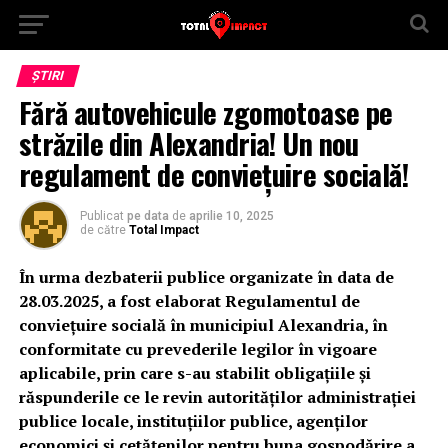
ȘTIRI
Fără autovehicule zgomotoase pe
străzile din Alexandria! Un nou
regulament de conviețuire socială!
Publicat
pe data
de
aprilie 10, 2025
de către
Total Impact
În urma dezbaterii publice organizate în data de
28.03.2025, a fost elaborat Regulamentul de
conviețuire socială în municipiul Alexandria, în
conformitate cu prevederile legilor în vigoare
aplicabile, prin care s-au stabilit obligaţiile şi
răspunderile ce le revin autorităţilor administraţiei
publice locale, instituţiilor publice, agenţilor
economici şi cetăţenilor pentru buna gospodărire a