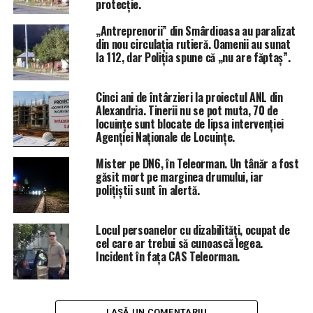
protecție.
următoarele străzi și tronsoane de străzi, dar va fi
interzisă circulația acestora în intervalul orar 22.00 –
„Antreprenorii” din Smârdioasa au paralizat
din nou circulația rutieră. Oamenii au sunat
08.00, după cum urmează:
la 112, dar Poliția spune că „nu are făptaș”.
–
str. Turnu Măgurele în integralitate;
– str. Dunării,
tronson cuprins între localitatea Nanov
și str. Dr. Stâncă;
Cinci ani de întârzieri la proiectul ANL din
Alexandria. Tinerii nu se pot muta, 70 de
–
str. Dr. Stâncă
pe tronsonul cuprins între str.Dunării
locuințe sunt blocate de lipsa intervenției
și str. Al. Ghica;
Agenției Naționale de Locuințe.
– pe
str. Al. Ghica
în integralitate;
–
str. Meșteșugari
Mister pe DN6, în Teleorman. Un tânăr a fost
, tronson cuprins între str. Al. Ghica
găsit mort pe marginea drumului, iar
și str. Dunării;
polițiștii sunt în alertă.
– pe
str. Dunării
, tronson cuprins între str.
Meșteșugari și localitatea Poroschia.
Locul persoanelor cu dizabilități, ocupat de
cel care ar trebui să cunoască legea.
De asemenea, autoritățile locale precizează faptul că
Incident în fața CAS Teleorman.
motocicletele, cu sau fără ataş, dar și motoretele vor
putea circula pe toate străzile, dar vor avea interzisă
circulația în intervalul orar 20.00 – 08.00.
Accesul cu
biciclete, scutere, motorete, motociclete și
LASĂ UN COMENTARIU