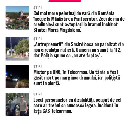
local/dezbateri-publice/
ȘTIRI
Cel mai mare pelerinaj de vară din România
începe la Mănăstirea Pantocrator. Zeci de mii de
ÎNTÂMPLĂRI RECERENTE
PROMARIA ALEXANDRIA
credincioși sunt așteptați la hramul închinat
REGULAMENT CONVIEŢUIRE SOCIALA ALEXANDRIA
Sfintei Maria Magdalena.
REGULI CIRCULATIE ALEXANDRIA
STIRI ALEXANDRIA
STIRI TELEORMAN
TOTAL IMPACT
ȘTIRI
„Antreprenorii” din Smârdioasa au paralizat din
nou circulația rutieră. Oamenii au sunat la 112,
URMĂTORUL ARTICOL
Nu-l dezgheța pe Ponta, că ajungi să te inunde! Scandal
dar Poliția spune că „nu are făptaș”.
de proporții în România!
ȘTIRI
NU RATA
Mister pe DN6, în Teleorman. Un tânăr a fost
Acțiunea „SPEED” în Teleorman! Polițiștii rutieri sunt
găsit mort pe marginea drumului, iar polițiștii
peste tot, cu toate radarele din dotare!
sunt în alertă.
ȘTIRI
Locul persoanelor cu dizabilități, ocupat de cel
care ar trebui să cunoască legea. Incident în
fața CAS Teleorman.