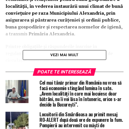
localităţii, în vederea instaurării unui climat de bună
convieţuire pe raza Municipiului Alexandria, prin
asigurarea şi păstrarea curăţeniei şi ordinii publice,
buna gospodărire şi respectarea normelor de igienă,
a transmis
Primăria Alexandria.
Printre obligațiile și răspunderile înscrise în
regulament, au fost introduse
noi alte restricții de
VEZI MAI MULT
circulație
, după cum urmează:
POATE TE INTERESEAZĂ
–
circulaţia bicicletelor, bicicletelor electrice,
trotinetelor, trotinetelor electrice pe strada Libertăţii,
Cel mai tânăr primar din România nu vrea să
pe tronsonul cuprins între strada Ion Creangă și
facă economie stingând lumina în sate.
„Avem localități în care mai locuiesc doar
strada Bucureşti, persoanelor cu vârsta mai mare de
bătrâni, nu îi voi lăsa în întuneric, orice s-ar
10 ani;
decide la București”.
– circulația motocicletelor cu și fără ataș,
Locuitorii din Smârdioasa au primit mesaj
motoretelor și ATV-urilor în Parc Pădurea Vedea.
RO-ALERT după două ore de expunere la fum.
Pompierii au intervenit cu măști de
Mai mult,
ATV-urile vor avea voie să circule pe