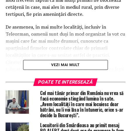
mod frecvent faptul că mai mulți primari fie blochează
cetățenii în case, mai ales în mediul rural, prin diverse
tertipuri, fie prin amenințări directe.
De asemenea, în mai multe localități, inclusiv în
Teleorman, oamenii sunt duși în mod organizat la vot cu
mașini care fac mai multe drumuri, cunoscute ca
aparținând firmelor controlate chiar de primarii
localităților în care s-au sesizat astfel de practici.
Căratul la secție nu este o noutate, este un obicei
VEZI MAI MULT
tolerat de autoritățile care veghează la respectarea legii
și de regulă nimeni nu prea se plânge, pentru că toți
POATE TE INTERESEAZĂ
folosesc această practică în interes de partid sau
personal. Astăzi, miza fiind una crucială pentru
Cel mai tânăr primar din România nu vrea să
România, astfel de încălcări ale legii sunt raportate în
facă economie stingând lumina în sate.
„Avem localități în care mai locuiesc doar
fiecare oră, fără să se mai treacă cu vederea aceste
bătrâni, nu îi voi lăsa în întuneric, orice s-ar
“tradiții” care nu au fost sancționate în mod serios
decide la București”.
aproape niciodată.
Locuitorii din Smârdioasa au primit mesaj
RO-ALERT după două ore de expunere la fum.