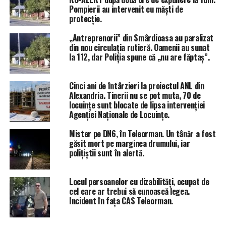
Pompierii au intervenit cu măști de
ÎNTÂMPLĂRI RECERENTE
ALEGERI PREZIDENȚIALE 2025
protecție.
FRAUDE ELECTORALE
STIRI ALEXANDRIA
STIRI TELEORMAN
TOTAL IMPACT
TURISM ELECTORAL
„Antreprenorii” din Smârdioasa au paralizat
din nou circulația rutieră. Oamenii au sunat
URMĂTORUL ARTICOL
la 112, dar Poliția spune că „nu are făptaș”.
Dracea, comuna din Teleorman campioană la fonduri
europene, scor istoric pentru Nicușor Dan: 76% din
voturi!
Cinci ani de întârzieri la proiectul ANL din
Alexandria. Tinerii nu se pot muta, 70 de
NU RATA
locuințe sunt blocate de lipsa intervenției
Ministrul Afacerilor Interne Predoiu dă declarații în
Agenției Naționale de Locuințe.
secția de vot, Georgescu și Simion sunt dați afară de
polițiști pentru același lucru!
Mister pe DN6, în Teleorman. Un tânăr a fost
găsit mort pe marginea drumului, iar
polițiștii sunt în alertă.
Locul persoanelor cu dizabilități, ocupat de
cel care ar trebui să cunoască legea.
Incident în fața CAS Teleorman.