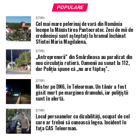
POPULARE
ȘTIRI
Cel mai mare pelerinaj de vară din România
începe la Mănăstirea Pantocrator. Zeci de mii de
credincioși sunt așteptați la hramul închinat
Sfintei Maria Magdalena.
ȘTIRI
„Antreprenorii” din Smârdioasa au paralizat din
nou circulația rutieră. Oamenii au sunat la 112,
dar Poliția spune că „nu are făptaș”.
ȘTIRI
Mister pe DN6, în Teleorman. Un tânăr a fost
găsit mort pe marginea drumului, iar polițiștii
sunt în alertă.
ȘTIRI
Locul persoanelor cu dizabilități, ocupat de cel
care ar trebui să cunoască legea. Incident în
fața CAS Teleorman.