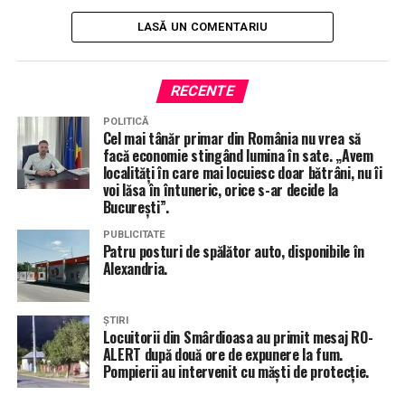
LASĂ UN COMENTARIU
RECENTE
POLITICĂ
Cel mai tânăr primar din România nu vrea să
facă economie stingând lumina în sate. „Avem
localități în care mai locuiesc doar bătrâni, nu îi
voi lăsa în întuneric, orice s-ar decide la
București”.
PUBLICITATE
Patru posturi de spălător auto, disponibile în
Alexandria.
ȘTIRI
Locuitorii din Smârdioasa au primit mesaj RO-
ALERT după două ore de expunere la fum.
Pompierii au intervenit cu măști de protecție.